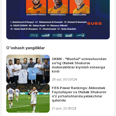
O'xshash yangiliklar
OKMK - "Mashal" uchrashuvidan
so'ng Otabek Shukurov
muborakliklar kiyinish xonasiga
kirdi
28 iyul, 00:03
4
FIFA Power Rankings: Abbosbek
Fayzullayev va Otabek Shukurov
o'z yo'nalishlarida yetakchilar
qatorida
21 iyun, 20:18
3