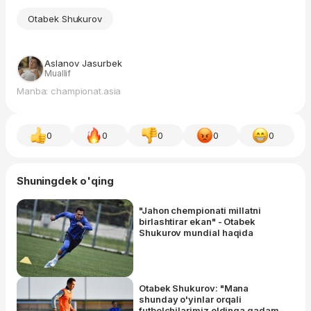
Otabek Shukurov
Aslanov Jasurbek
Muallif
Manba: championat.asia
0
0
0
0
0
Shuningdek o'qing
"Jahon chempionati millatni
birlashtirar ekan" - Otabek
Shukurov mundial haqida
Otabek Shukurov: "Mana
shunday o'yinlar orqali
futbolchilarimiz oldinga qadam