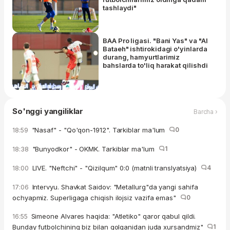
tashlaydi"
BAA Pro ligasi. "Bani Yas" va "Al
Bataeh" ishtirokidagi o'yinlarda
durang, hamyurtlarimiz
bahslarda to'liq harakat qilishdi
So'nggi yangiliklar
Barcha ›
"Nasaf" - "Qo'qon-1912". Tarkiblar ma'lum
0
18:59
"Bunyodkor" - OKMK. Tarkiblar ma'lum
1
18:38
LIVE. "Neftchi" - "Qizilqum" 0:0 (matnli translyatsiya)
4
18:00
Intervyu. Shavkat Saidov: "Metallurg"da yangi sahifa
17:06
ochyapmiz. Superligaga chiqish ilojsiz vazifa emas"
0
Simeone Alvares haqida: "Atletiko" qaror qabul qildi.
16:55
Bunday futbolchining biz bilan qolganidan juda xursandmiz"
1