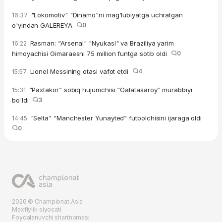
"Lokomotiv" "Dinamo"ni mag'lubiyatga uchratgan
16:37
o'yindan GALEREYA
0
Rasman: “Arsenal" "Nyukasl" va Braziliya yarim
16:22
himoyachisi Gimaraesni 75 million funtga sotib oldi
0
Lionel Messining otasi vafot etdi
4
15:57
“Paxtakor” sobiq hujumchisi “Galatasaroy” murabbiyi
15:31
bo'ldi
3
"Selta" “Manchester Yunayted” futbolchisini ijaraga oldi
14:45
0
2026 © Championat.Asia
Maxfiylik siyosati
Foydalanuvchi shartnomasi