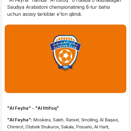
"Al Feyha" hamda "Al Ittifoq" o'rtasida o'tkaziladigan
Saudiya Arabistoni chempionatining 8-tur bahsi
uchun asosiy tarkiblar e'lon qilindi.
"Al Feyha" - "Al Ittifoq"
"Al Feyha":
Moskera, Saleh, Ranxel, Smolling, Al Baqavi,
Chimirot, Otabek Shukurov, Sakala, Posuelo, Al Harti,