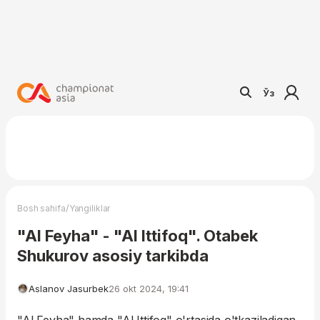
Ўз
/
Bosh sahifa
Yangiliklar
"Al Feyha" - "Al Ittifoq". Otabek
Shukurov asosiy tarkibda
Aslanov Jasurbek
26 okt 2024, 19:41