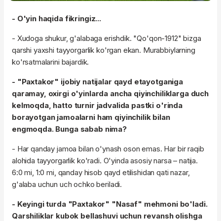
- O'yin haqida fikringiz...
- Xudoga shukur, g'alabaga erishdik. "Qo'qon-1912" bizga
qarshi yaxshi tayyorgarlik ko'rgan ekan. Murabbiylarning
ko'rsatmalarini bajardik.
- "Paxtakor" ijobiy natijalar qayd etayotganiga
qaramay, oxirgi o'yinlarda ancha qiyinchiliklarga duch
kelmoqda, hatto turnir jadvalida pastki o'rinda
borayotgan jamoalarni ham qiyinchilik bilan
engmoqda. Bunga sabab nima?
- Har qanday jamoa bilan o'ynash oson emas. Har bir raqib
alohida tayyorgarlik ko'radi. O'yinda asosiy narsa – natija.
6:0 mi, 1:0 mi, qanday hisob qayd etilishidan qati nazar,
g'alaba uchun uch ochko beriladi.
- Keyingi turda "Paxtakor" "Nasaf" mehmoni bo'ladi.
Qarshiliklar kubok bellashuvi uchun revansh olishga