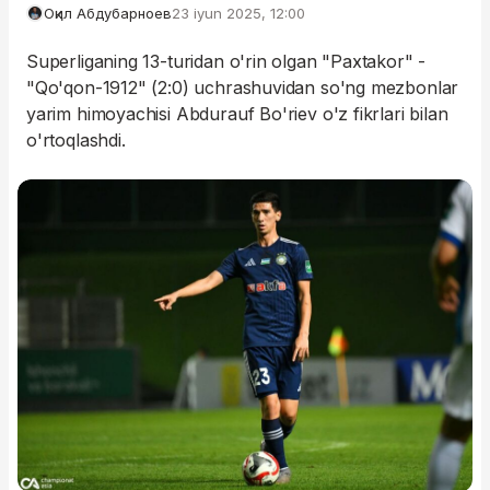
Оқил Абдубарноев
23 iyun 2025, 12:00
Superliganing 13-turidan o'rin olgan "Paxtakor" -
"Qo'qon-1912" (2:0) uchrashuvidan so'ng mezbonlar
yarim himoyachisi Abdurauf Bo'riev o'z fikrlari bilan
o'rtoqlashdi.