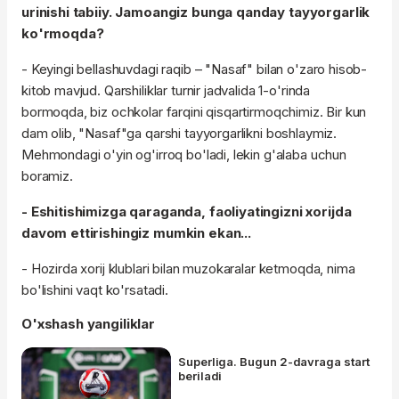
urinishi tabiiy. Jamoangiz bunga qanday tayyorgarlik
ko'rmoqda?
- Keyingi bellashuvdagi raqib – "Nasaf" bilan o'zaro hisob-
kitob mavjud. Qarshiliklar turnir jadvalida 1-o'rinda
bormoqda, biz ochkolar farqini qisqartirmoqchimiz. Bir kun
dam olib, "Nasaf"ga qarshi tayyorgarlikni boshlaymiz.
Mehmondagi o'yin og'irroq bo'ladi, lekin g'alaba uchun
boramiz.
- Eshitishimizga qaraganda, faoliyatingizni xorijda
davom ettirishingiz mumkin ekan...
- Hozirda xorij klublari bilan muzokaralar ketmoqda, nima
bo'lishini vaqt ko'rsatadi.
O'xshash yangiliklar
Superliga. Bugun 2-davraga start
beriladi