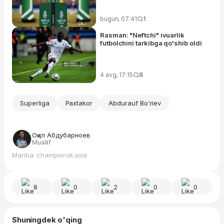
bugun, 07:41
1
Rasman: "Neftchi" ivuarlik
futbolchini tarkibga qo'shib oldi
4 avg, 17:15
8
Superliga
Paxtakor
Abdurauf Bo'riev
Оқил Абдубарноев
Muallif
Manba: championat.asia
8
0
2
0
0
Shuningdek o'qing