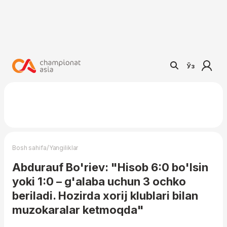
Ўз
/
Bosh sahifa
Yangiliklar
Abdurauf Bo'riev: "Hisob 6:0 bo'lsin
yoki 1:0 – g'alaba uchun 3 ochko
beriladi. Hozirda xorij klublari bilan
muzokaralar ketmoqda"