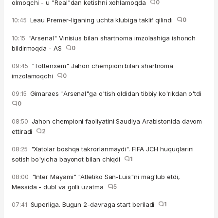
olmoqchi - u "Real"dan ketishni xohlamoqda
0
Leau Premer-liganing uchta klubiga taklif qilindi
0
10:45
"Arsenal" Vinisius bilan shartnoma imzolashiga ishonch
10:15
bildirmoqda - AS
0
"Tottenxem" Jahon chempioni bilan shartnoma
09:45
imzolamoqchi
0
Gimaraes "Arsenal"ga o'tish oldidan tibbiy ko'rikdan o'tdi
09:15
0
Jahon chempioni faoliyatini Saudiya Arabistonida davom
08:50
ettiradi
2
"Xatolar boshqa takrorlanmaydi". FIFA JCH huquqlarini
08:25
sotish bo'yicha bayonot bilan chiqdi
1
"Inter Mayami" "Atletiko San-Luis"ni mag'lub etdi,
08:00
Messida - dubl va golli uzatma
5
Superliga. Bugun 2-davraga start beriladi
1
07:41