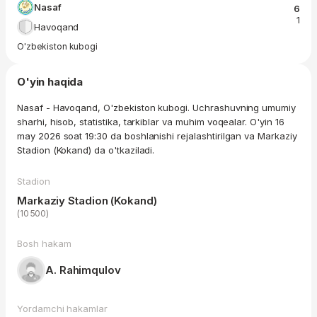
Nasaf
6
1
Havoqand
O'zbekiston kubogi
O'yin haqida
Nasaf - Havoqand, O'zbekiston kubogi. Uchrashuvning umumiy
sharhi, hisob, statistika, tarkiblar va muhim voqealar. O'yin 16
may 2026 soat 19:30 da boshlanishi rejalashtirilgan va Markaziy
Stadion (Kokand) da o'tkaziladi.
Stadion
Markaziy Stadion (Kokand)
(10 500)
Bosh hakam
A. Rahimqulov
Yordamchi hakamlar