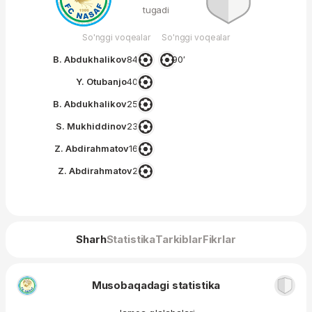
tugadi
So'nggi voqealar
So'nggi voqealar
B. Abdukhalikov
84′
90′
Y. Otubanjo
40′
B. Abdukhalikov
25′
S. Mukhiddinov
23′
Z. Abdirahmatov
16′
Z. Abdirahmatov
2′
Sharh
Statistika
Tarkiblar
Fikrlar
Musobaqadagi statistika