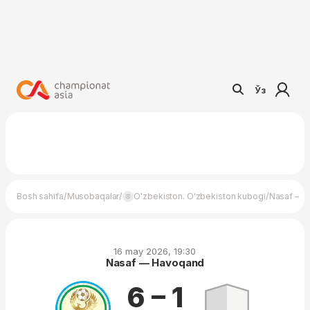
Ўз
/
/
/
Bosh sahifa
Musobaqalar
O'zbekiston. O'zbekiston kubogi
Nasaf — 
16 may 2026, 19:30
Nasaf — Havoqand
6 – 1