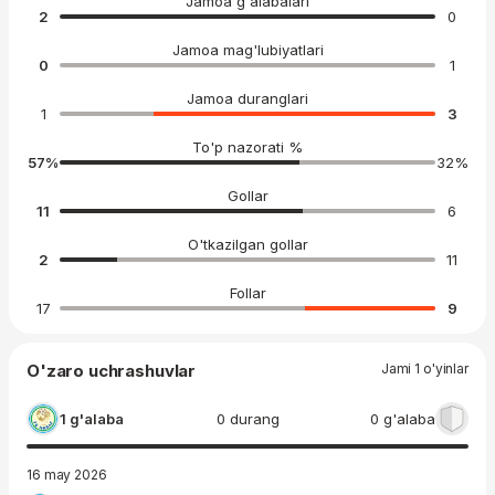
Jamoa g'alabalari
2
0
Jamoa mag'lubiyatlari
0
1
Jamoa duranglari
1
3
To'p nazorati %
57
%
32
%
Gollar
11
6
O'tkazilgan gollar
2
11
Follar
17
9
O'zaro uchrashuvlar
Jami 1 o'yinlar
1 g'alaba
0 durang
0 g'alaba
16 may 2026