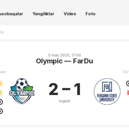
usobaqalar
Yangiliklar
Video
Foto
Du
5 may 2025, 17:00
Olympic — FarDu
alar
So'
2 – 1
tugadi