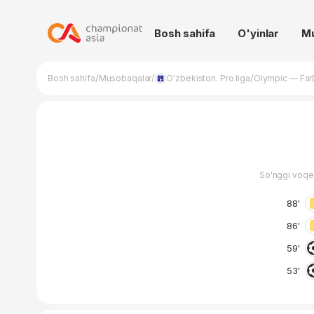
Bosh sahifa
O'yinlar
M
/
/
/
Bosh sahifa
Musobaqalar
O'zbekiston. Pro liga
Olympic — Far
So'nggi voqe
88′
86′
59′
53′