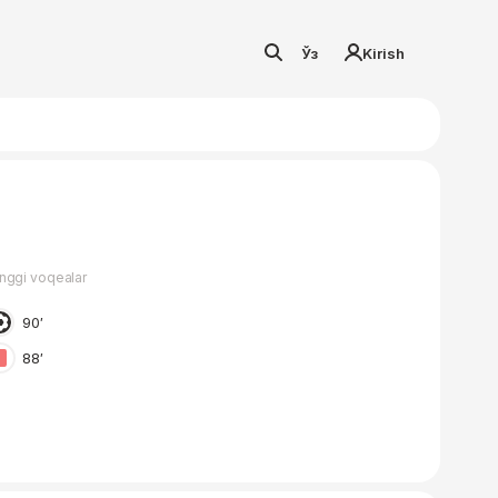
Ўз
Kirish
nggi voqealar
90′
88′