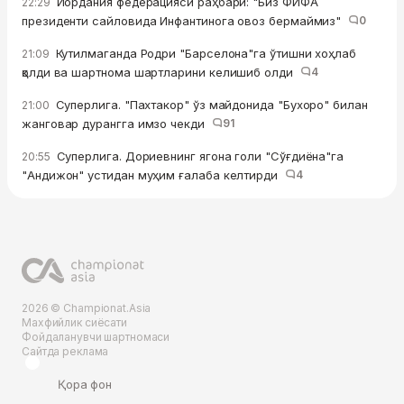
Иордания федерацияси раҳбари: "Биз ФИФА
22:29
президенти сайловида Инфантинога овоз бермаймиз"
0
Кутилмаганда Родри "Барселона"га ўтишни хоҳлаб
21:09
қолди ва шартнома шартларини келишиб олди
4
Суперлига. "Пахтакор" ўз майдонида "Бухоро" билан
21:00
жанговар дурангга имзо чекди
91
Суперлига. Дориевнинг ягона голи "Сўғдиёна"га
20:55
"Андижон" устидан муҳим ғалаба келтирди
4
2026 © Championat.Asia
Махфийлик сиёсати
Фойдаланувчи шартномаси
Сайтда реклама
Қора фон