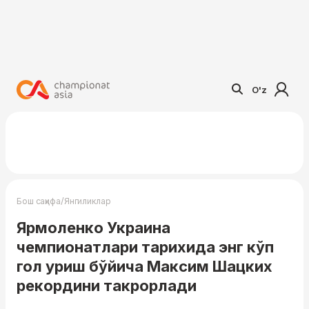
O'z
/
Бош саҳифа
Янгиликлар
Ярмоленко Украина
чемпионатлари тарихида энг кўп
гол уриш бўйича Максим Шацких
рекордини такрорлади