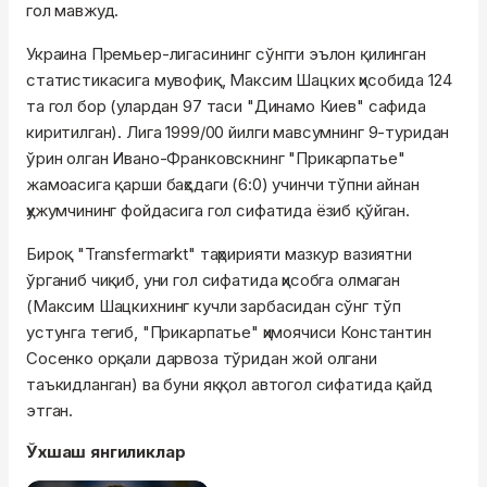
гол мавжуд.
Украина Премьер-лигасининг сўнгги эълон қилинган
статистикасига мувофиқ, Максим Шацких ҳисобида 124
та гол бор (улардан 97 таси "Динамо Киев" сафида
киритилган). Лига 1999/00 йилги мавсумнинг 9-туридан
ўрин олган Ивано-Франковскнинг "Прикарпатье"
жамоасига қарши баҳсдаги (6:0) учинчи тўпни айнан
ҳужумчининг фойдасига гол сифатида ёзиб қўйган.
Бироқ "Transfermarkt" таҳририяти мазкур вазиятни
ўрганиб чиқиб, уни гол сифатида ҳисобга олмаган
(Максим Шацкихнинг кучли зарбасидан сўнг тўп
устунга тегиб, "Прикарпатье" ҳимоячиси Константин
Сосенко орқали дарвоза тўридан жой олгани
таъкидланган) ва буни яққол автогол сифатида қайд
этган.
Ўхшаш янгиликлар