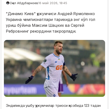
Оқил Абдубарноев
16 май 2026, 18:45
"Динамо Киев" ҳужумчиси Андрей Ярмоленко
Украина чемпионатлари тарихида энг кўп гол
уриш бўйича Максим Шацких ва Сергей
Ребровнинг рекордини такрорлади.
Эндиликда ушбу ҳужумчилар триоси ҳисобида 123 тадан