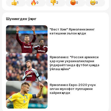
1
0
2
0
0
Шунингдек ўқинг
"Вест Хэм" Ярмоленконинг
кетишини эълон қилди
Ярмоленко: "Россия армияси
ҳар куни украиналикларни
ўлдираётганда футбол ҳақида
ўйлаш қийин"
Ярмоленко Евро-2020 учун
олган мукофот пулларини
хайрия қилди