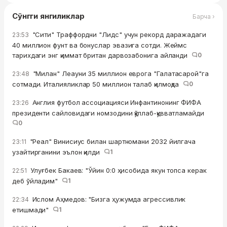
Сўнгги янгиликлар
Барча ›
"Сити" Траффордни "Лидс" учун рекорд даражадаги
23:53
40 миллион фунт ва бонуслар эвазига сотди. Жеймс
тарихдаги энг қиммат британ дарвозабонига айланди
0
"Милан" Леауни 35 миллион еврога "Галатасарой"га
23:48
сотмади. Италияликлар 50 миллион талаб қилмоқда
0
Англия футбол ассоциацияси Инфантинонинг ФИФА
23:26
президенти сайловидаги номзодини қўллаб-қувватламайди
0
"Реал" Винисиус билан шартномани 2032 йилгача
23:11
узайтирганини эълон қилди
1
Улуғбек Бакаев: "Ўйин 0:0 ҳисобида якун топса керак
22:51
деб ўйладим"
1
Ислом Аҳмедов: "Бизга ҳужумда агрессивлик
22:34
етишмади"
1