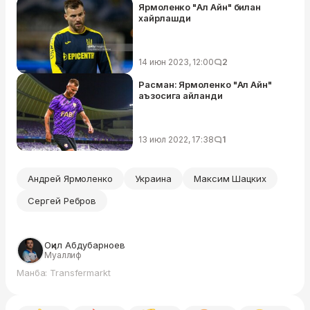
Ярмоленко "Ал Айн" билан
хайрлашди
14 июн 2023, 12:00
2
Расман: Ярмоленко "Ал Айн"
аъзосига айланди
13 июл 2022, 17:38
1
Андрей Ярмоленко
Украина
Максим Шацких
Сергей Ребров
Оқил Абдубарноев
Муаллиф
Манба: Transfermarkt