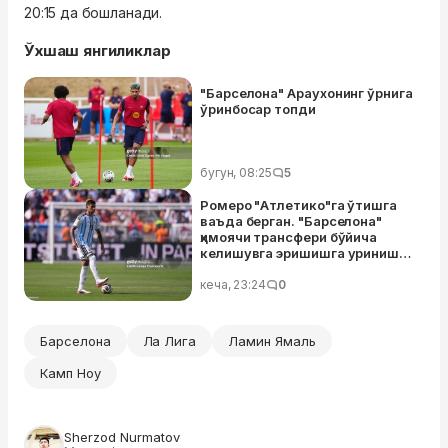
20:15 да бошланади.
Ўхшаш янгиликлар
"Барселона" Араухонинг ўрнига
ўринбосар топди
бугун, 08:25
5
Ромеро "Атлетико"га ўтишга
ваъда берган. "Барселона"
ҳимоячи трансфери бўйича
келишувга эришишга уриниши
муваффақиятсиз тугади
кеча, 23:24
0
Барселона
Ла Лига
Ламин Ямаль
Камп Ноу
Sherzod Nurmatov