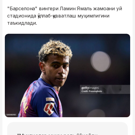
"Барселона" вингери Ламин Ямаль жамоани уй
стадионида қўллаб-қувватлаш муҳимлигини
таъкидлади.