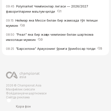
Polymarket Чемпионлар лигаси — 2026/2027
09:45
фаворитларини маълум қилди
1
Неймар яна Месси билан бир жамоада тўп тепиши
09:15
мумкин
0
"Реал" яна бир жаҳон чемпиони билан шартнома
08:50
имзолаши мумкин
0
"Барселона" Араухонинг ўрнига ўринбосар топди
5
08:25
2026 © Championat.Asia
Махфийлик сиёсати
Фойдаланувчи шартномаси
Сайтда реклама
Қора фон