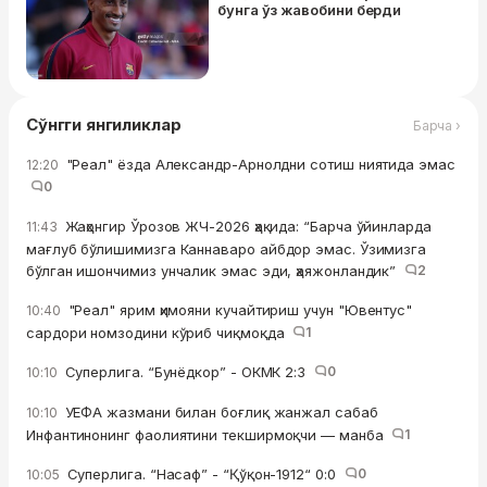
бунга ўз жавобини берди
Сўнгги янгиликлар
Барча ›
"Реал" ёзда Александр-Арнолдни сотиш ниятида эмас
12:20
0
Жаҳонгир Ўрозов ЖЧ-2026 ҳақида: “Барча ўйинларда
11:43
мағлуб бўлишимизга Каннаваро айбдор эмас. Ўзимизга
бўлган ишончимиз унчалик эмас эди, ҳаяжонландик”
2
"Реал" ярим ҳимояни кучайтириш учун "Ювентус"
10:40
сардори номзодини кўриб чиқмоқда
1
Суперлига. “Бунёдкор” - ОКМК 2:3
0
10:10
УЕФА жазмани билан боғлиқ жанжал сабаб
10:10
Инфантинонинг фаолиятини текширмоқчи — манба
1
Суперлига. “Насаф” - “Қўқон-1912“ 0:0
0
10:05