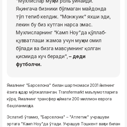
"Мухлислар муҳим роль ўйнайди.
Яқингача бизники бўлмаган майдонда
тўп тепиб келдик. "Монжуик" яхши эди,
лекин бу биз кутган нарса эмас.
Мухлисларнинг "Камп Ноу"да қўллаб-
қувватлаши жамоа учун муҳим омил
бўлади ва бизга мавсумнинг қолган
қисмида куч беради",
– деди
футболчи.
Ямалнинг "Барселона" билан шартномаси 2031 йилнинг
ёзига қадар мўлжалланган. Transfermarkt маълумотларига
кўра, Ямалнинг трансфер қиймати 200 миллион еврога
баҳоланмоқда.
Эслатиб ўтамиз, "Барселона" – "Атлетик" учрашуви
эртага "Камп Ноу"да ўтади. Учрашув Тошкент вақти билан