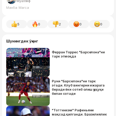
Муаллиф
Манба: Marca
5
0
2
0
0
Шунингдек ўқинг
Ферран Торрес "Барселона"ни
тарк этмоқда
Руни "Барселона"ни тарк
этади. Клуб вингерни ижарага
беради ёки сотиб олиш ҳуқуқи
билан сотади
"Тоттенхэм" Рафиньяни
мақсад қилганди. Бразилиялик