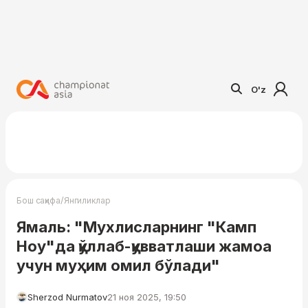
O'z
/
Бош саҳифа
Янгиликлар
Ямаль: "Мухлисларнинг "Камп
Ноу"да қўллаб-қувватлаши жамоа
учун муҳим омил бўлади"
Sherzod Nurmatov
21 ноя 2025, 19:50