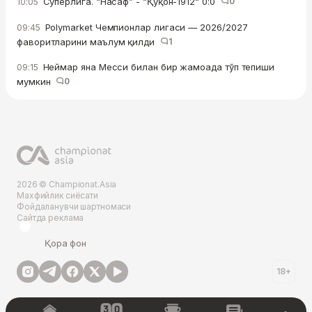
Суперлига. “Насаф” - “Қўқон-1912“ 0:0
0
10:05
Polymarket Чемпионлар лигаси — 2026/2027
09:45
фаворитларини маълум қилди
1
Неймар яна Месси билан бир жамоада тўп тепиши
09:15
мумкин
0
2026 © Championat.Asia
Махфийлик сиёсати
Фойдаланувчи шартномаси
Сайтда реклама
Қора фон
18+