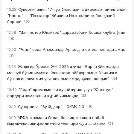
Суперлиганинг 17-тур ўйинларига ҳакамлар тайинланди,
13:25
"Насаф" — "Пахтакор" ўйинини Нажафалиев бошқариб
боради
0
"Манчестер Юнайтед" дарвозабони бошқа клубга ўтди
12:58
0
"Реал" ёзда Александр-Арнолдни сотиш ниятида эмас
12:20
1
Жаҳонгир Ўрозов ЖЧ-2026 ҳақида: “Барча ўйинларда
11:43
мағлуб бўлишимизга Каннаваро айбдор эмас. Ўзимизга
бўлган ишончимиз унчалик эмас эди, ҳаяжонландик”
4
"Реал" ярим ҳимояни кучайтириш учун "Ювентус"
10:40
сардори номзодини кўриб чиқмоқда
2
Суперлига. “Бунёдкор” - ОКМК 2:3
0
10:10
УЕФА жазмани билан боғлиқ жанжал сабаб
10:10
Инфантинонинг фаолиятини текширмоқчи — манба
1