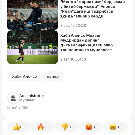
"Менда "жароҳат изи" бор, аммо
у битиб бормоқда". Алонсо
"Реал"даги иш тажрибаси
ҳақида гапириб берди
3 авг, 10:20
0
Хаби Алонсо Михаил
Мудрикдан допинг
дисквалификацияси олиб
ташланганига муносабат
билдирди
2 авг, 10:05
0
Хаби Алонсо
Байер
Administrator
Муаллиф
Манба: Bild
0
0
3
0
0