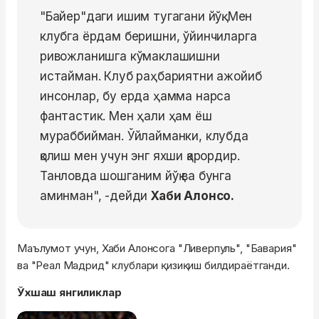
"Байер"даги ишим тугагани йўқ. Мен
клубга ёрдам беришни, ўйинчиларга
ривожланишга кўмаклашишни
истайман. Клуб раҳбариятни ажойиб
инсонлар, бу ерда ҳамма нарса
фантастик. Мен ҳали ҳам ёш
мураббийман. Ўйлайманки, клубда
қолиш мен учун энг яхши қарордир.
Танловда шошганим йўқ ва бунга
аминман", -дейди
Хаби Алонсо.
Маълумот учун, Хаби Алонсога "Ливерпуль", "Бавария"
ва "Реал Мадрид" клублари қизиқиш билдираётганди.
Ўхшаш янгиликлар