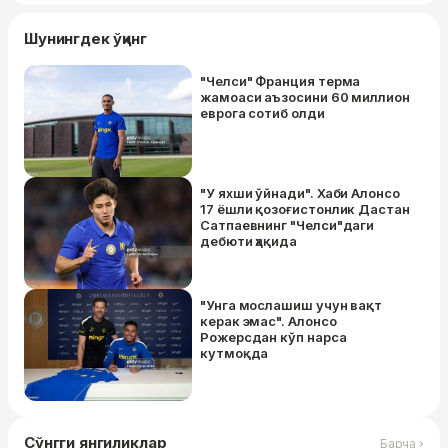
Шунингдек ўқинг
"Челси" Франция терма
жамоаси аъзосини 60 миллион
еврога coтиб oлди
"У яхши ўйнади". Хаби Алонсо
17 ёшли қозоғистонлик Дастан
Сатпаевнинг "Челси"даги
дебюти ҳақида
"Унга мослашиш учун вақт
керак эмас". Алонсо
Рожерсдан кўп нарса
кутмоқда
Сўнгги янгиликлар
Барча ›