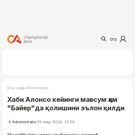
O'z
/
Бош саҳифа
Янгиликлар
Хаби Алонсо кейинги мавсум ҳам
"Байер"да қолишини эълон қилди
Administrator
29 мар 2024, 23:50