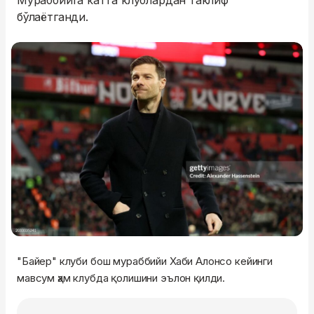
Мураббийга катта клублардан таклиф
бўлаётганди.
"Байер" клуби бош мураббийи Хаби Алонсо кейинги
мавсум ҳам клубда қолишини эълон қилди.