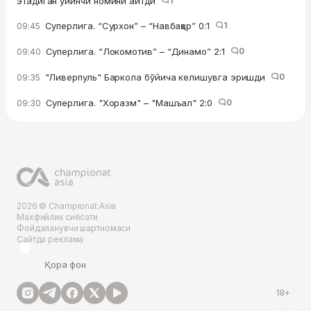
этадиган ўйинчи номини айтди
1
Суперлига. “Сурхон” – “Навбаҳор” 0:1
1
09:45
Суперлига. “Локомотив” – “Динамо” 2:1
0
09:40
"Ливерпуль" Баркола бўйича келишувга эришди
0
09:35
Суперлига. "Хоразм" – "Машъал" 2:0
0
09:30
2026 © Championat.Asia
Махфийлик сиёсати
Фойдаланувчи шартномаси
Сайтда реклама
Қора фон
18+