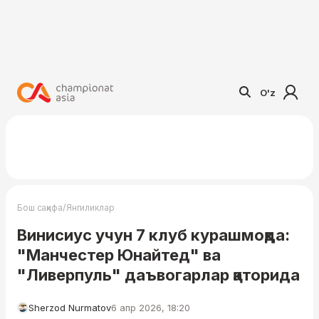
O'z
/
Бош саҳифа
Янгиликлар
Винисиус учун 7 клуб курашмоқда:
"Манчестер Юнайтед" ва
"Ливерпуль" даъвогарлар қаторида
Sherzod Nurmatov
6 апр 2026, 18:20