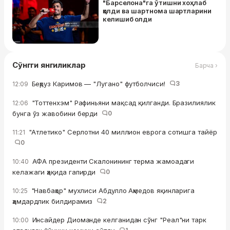
"Барселона"га ўтишни хоҳлаб
қолди ва шартнома шартларини
келишиб олди
Сўнгги янгиликлар
Барча ›
Беҳруз Каримов — "Лугано" футболчиси!
3
12:09
"Тоттенхэм" Рафиньяни мақсад қилганди. Бразилиялик
12:06
бунга ўз жавобини берди
0
"Атлетико" Серлотни 40 миллион еврога сотишга тайёр
11:21
0
АФА президенти Скалонининг терма жамоадаги
10:40
келажаги ҳақида гапирди
0
"Навбаҳор" мухлиси Абдулло Аҳмедов яқинларига
10:25
ҳамдардлик билдирамиз
2
Инсайдер Диоманде келганидан сўнг "Реал"ни тарк
10:00