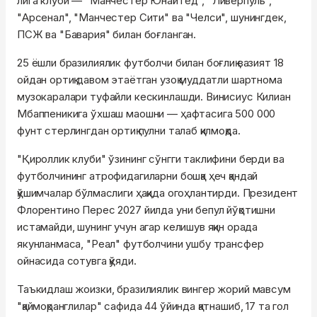
лига клуби — "Манчестер Юнайтед", "Ливерпуль",
"Арсенал", "Манчестер Сити" ва "Челси", шунингдек,
ПСЖ ва "Бавария" билан боғланган.
25 ёшли бразилиялик футболчи билан боғлиқ вазият 18
ойдан ортиқ давом этаётган узоқ муддатли шартнома
музокаралари туфайли кескинлашди. Винисиус Килиан
Мбаппеникига ўхшаш маошни — ҳафтасига 500 000
фунт стерлингдан ортиқ пулни талаб қилмоқда.
"Қироллик клуби" ўзининг сўнгги таклифини берди ва
футболчининг атрофидагиларни бошқа ҳеч қандай
қўшимчалар бўлмаслиги ҳақида огоҳлантирди. Президент
Флорентино Перес 2027 йилда уни бепул йўқотишни
истамайди, шунинг учун агар келишув яқин орада
якунланмаса, "Реал" футболчини ушбу трансфер
ойнасида сотувга қўяди.
Таъкидлаш жоизки, бразилиялик вингер жорий мавсум
"қаймоқранглилар" сафида 44 ўйинда қатнашиб, 17 та гол