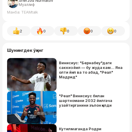
Sherzod Nurmatov
Муаллиф
Манба: TEAMtalk
2
0
0
0
0
Шунингдек ўқинг
Винисиус: "Бернабеу"даги
саккиз йил — бу жуда кам… Яна
олти йил ва то абад, "Реал"
Мадрид"
"Реал" Винисиус билан
шартномани 2032 йилгача
узайтирганини эълон қилди
Кутилмаганда Родри