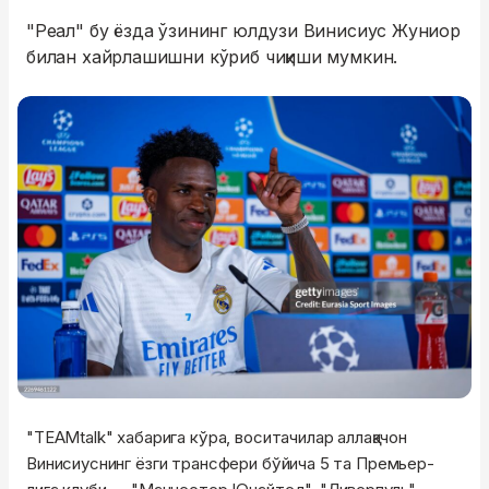
"Реал" бу ёзда ўзининг юлдузи Винисиус Жуниор
билан хайрлашишни кўриб чиқиши мумкин.
"TEAMtalk" хабарига кўра, воситачилар аллақачон
Винисиуснинг ёзги трансфери бўйича 5 та Премьер-