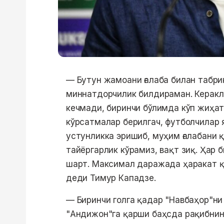
— Бутун жамоани ғалаба билан табри
миннатдорчилик билдираман. Керакли
кечмади, биринчи бўлимда кўп жиҳа
кўрсатмалар берилгач, футболчилар
устунликка эришиб, муҳим ғалабани қ
тайёргарлик кўрамиз, вақт зиқ. Ҳар 
шарт. Максимал даражада ҳаракат қ
деди Тимур Кападзе.
— Биринчи голга қадар "Навбаҳор"ни
"Андижон"га қарши баҳсда рақибнинг