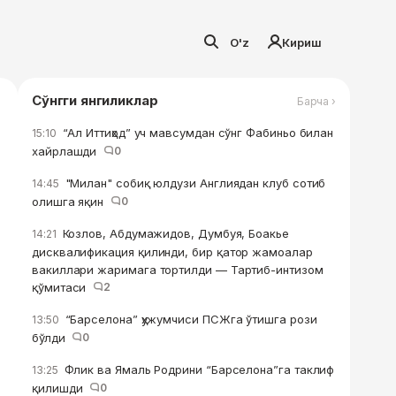
O'z
Кириш
Сўнгги янгиликлар
Барча ›
“Ал Иттиҳод” уч мавсумдан сўнг Фабиньо билан
15:10
хайрлашди
0
"Милан" собиқ юлдузи Англиядан клуб сотиб
14:45
олишга яқин
0
Козлов, Абдумажидов, Думбуя, Боакье
14:21
дисквалификация қилинди, бир қатор жамоалар
вакиллари жаримага тортилди — Тартиб-интизом
қўмитаси
2
“Барселона” ҳужумчиси ПСЖга ўтишга рози
13:50
бўлди
0
Флик ва Ямаль Родрини “Барселона”га таклиф
13:25
қилишди
0