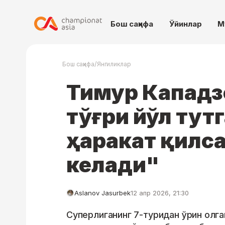
Бош саҳифа
Ўйинлар
М
/
Бош саҳифа
Янгиликлар
Тимур Кападзе
тўғри йўл тут
ҳаракат қилса
келади"
Aslanov Jasurbek
12 апр 2026, 21:30
Суперлиганинг 7-туридан ўрин олган