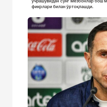
учрашувидан сўнг мезбонлар бош м
фикрлари билан ўртоқлашди.