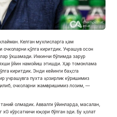
клайман. Келган мухлисларга ҳам
 очколарни қўлга киритдик. Учрашув осон
тлар ўхшамади. Иккинчи бўлимда зарур
 яхши ўйин намойиш этишди. Ҳар томонлама
ўлга киритдик. Энди кейинги баҳсга
бир учрашувга пухта ҳозирлик кўришимиз
илиб, очколарни жамғаришимиз лозим, —
 таний олмадик. Аввалги ўйинларда, масалан,
 xG кўрсаткичи юқори бўлган эди. Бу ҳолат