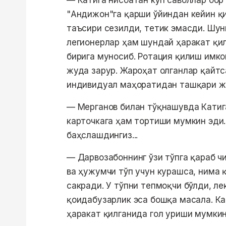
— Катига нисбатан кўп саволлар бор
"Андижон"га қарши ўйиндан кейин қ
таъсири сезилди, тетик эмасди. Шун
легионерлар ҳам шундай ҳаракат қил
бирига муносиб. Ротация қилиш имко
жуда зарур. Жароҳат олганлар қайтс
индивидуал маҳоратидан ташқари жа
— Мерганов билан тўқнашувда Катига
карточкага ҳам тортиши мумкин эди.
баҳслашдингиз...
— Дарвозабоннинг ўзи тўпга қараб ч
ва ҳужумчи тўп учун курашса, нима 
сакради. У тўпни тепмоқчи бўлди, ле
қоидабузарлик эса бошқа масала. Ка
ҳаракат қилганида гол уриши мумкин