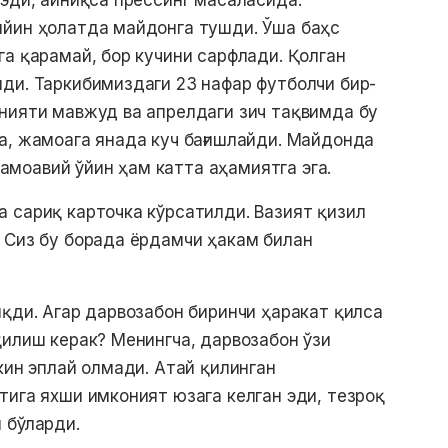
 эди, айниқса прессинг масаласида.
ийин ҳолатда майдонга тушди. Ўша баҳс
га қарамай, бор кучини сарфлади. Қолган
ди. Таркибимиздаги 23 нафар футболчи бир-
нияти мавжуд ва апрелдаги зич тақвимда бу
а, жамоага янада куч бағишлайди. Майдонда
моавий ўйин ҳам катта аҳамиятга эга.
 сариқ карточка кўрсатилди. Вазият қизил
 Сиз бу борада ёрдамчи ҳакам билан
иқди. Агар дарвозабон биринчи ҳаракат қилса
қилиш керак? Менингча, дарвозабон ўзи
кин эплай олмади. Атай қилинган
тига яхши имконият юзага келган эди, тезроқ
 бўларди.