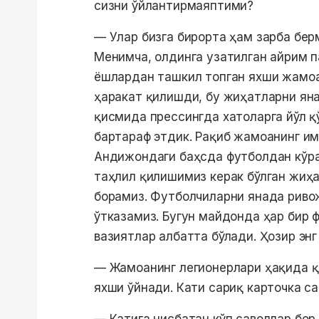
сизни ўйлантирмаяптими?
— Улар бизга бирорта ҳам зарба бер
Менимча, олдинга узатилган айрим п
ёшлардан ташкил топган яхши жамоа 
ҳаракат қилишди, бу жиҳатларни ян
қисмида прессингда хатоларга йўл қ
бартараф этдик. Рақиб жамоанинг им
Андижондаги баҳсда футболдан кўра 
таҳлил қилишимиз керак бўлган жиҳа
борамиз. Футболчиларни янада риво
ўтказамиз. Бугун майдонда ҳар бир 
вазиятлар албатта бўлади. Ҳозир эн
— Жамоанинг легионерлари ҳақида қа
яхши ўйнади. Кати сариқ карточка 