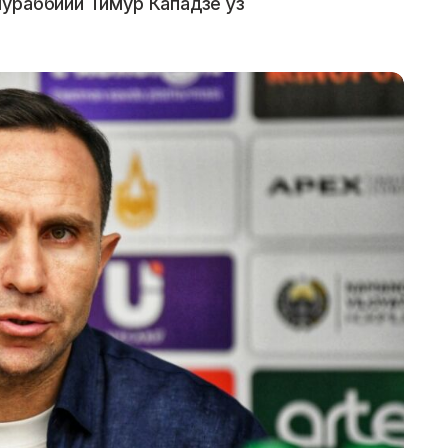
ураббийи Тимур Кападзе ўз