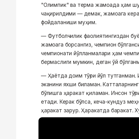
"Олимпик" ва терма жамоада ҳам шу
чақирилдими — демак, жамоага кера
фойдаланиши муҳим.
— Футболчилик фаолиятингиздан буё
жамоага борсангиз, чемпион бўлган
чемпионати йўлланмалари ҳам чемпи
бермаслиги мумкин, деган ўй бўлган
— Ҳаётда доим тўғри йўл тутганман.
эканини яхши биламан. Катталарнин
бўлишга ҳаракат қиламан. Инсон тўғр
етади. Керак бўлса, кеча-кундуз ме
ҳаракат зарур. Ҳаракатда баракат. 