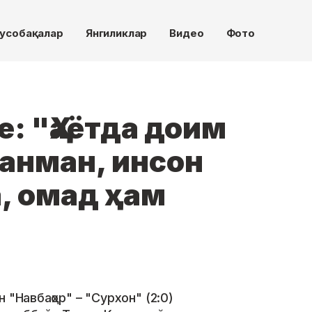
усобақалар
Янгиликлар
Видео
Фото
: "Ҳаётда доим
ганман, инсон
, омад ҳам
 "Навбаҳор" – "Сурхон" (2:0)