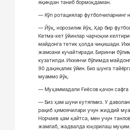
яқиндан таниб бормоқдаман.
— Кўп ротациялар футболчиларнинг 
— Йўқ, норозилик йўқ. Ҳар бир футб
Кетма-кет ўйинлар чарчоқни келтири
майдонга тетик ҳолда чиқишади. Ик
жамоани кучайтиради. Биринчи бўлим
кузатилди. Иккинчи бўлимда майдон
90 дақиқалик ўйин. Биз шунга тайёрг
муаммо йўқ.
— Муҳаммадали Ғиёсов қачон сафга
— Биз ҳам шуни кутяпмиз. У давола
рақиб ҳимоячилари учун жиддий муа
Норчаев ҳам қайтса, мен учун танло
жамлаб, жадвалда юқорилаш муҳим.