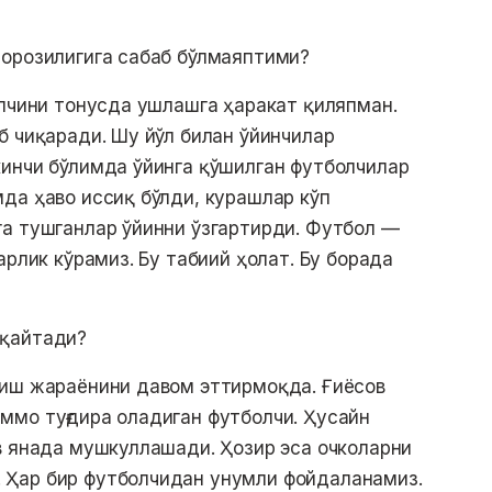
норозилигига сабаб бўлмаяптими?
олчини тонусда ушлашга ҳаракат қиляпман.
б чиқаради. Шу йўл билан ўйинчилар
кинчи бўлимда ўйинга қўшилган футболчилар
да ҳаво иссиқ бўлди, курашлар кўп
га тушганлар ўйинни ўзгартирди. Футбол —
арлик кўрамиз. Бу табиий ҳолат. Бу борада
 қайтади?
ниш жараёнини давом эттирмоқда. Ғиёсов
ммо туғдира оладиган футболчи. Ҳусайн
в янада мушкуллашади. Ҳозир эса очколарни
 Ҳар бир футболчидан унумли фойдаланамиз.