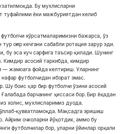
кузатилмоқда. Бу мухлисларни
т туфайлими ёки мажбуриятдан келиб
 футболчи кўрсатмаларимизни бажарса, ўз
 тур оғир кечгани сабабли ротация зарур эди.
, бу эса куч сарфига таъсир қилади. Шунинг
з. Кимдир асосий таркибда, кимдир
 — жамоага фойда келтириш. Уларнинг
 нафар футболчидан иборат эмас.
р. Шу боис ҳар бир футболчи ўзини асосий
 Ғалабада барчанинг ҳиссаси бор. Бир ёқадан
миз холис, мухлисларимиз дуода.
қўллаб-қувватламоқда. Мақсадга эришиш
р. Айрим очколарни йўқотдик, аммо бу
янги футболчилар бор, уларни ўйинлар орқали