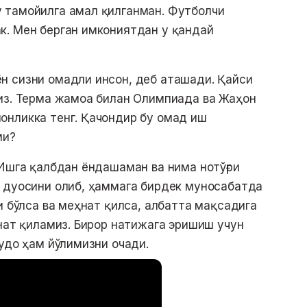
 тамойилга амал қилганман. Футболчи
к. Мен берган имкониятдан у қандай
н сизни омадли инсон, деб аташади. Қайси
сиз. Терма жамоа билан Олимпиада ва Жаҳон
онликка тенг. Қачондир бу омад иш
ми?
 Ишга қалбдан ёндашаман ва нима нотўғри
г дуосини олиб, ҳаммага бирдек муносабатда
и бўлса ва меҳнат қилса, албатта мақсадига
ҳнат қиламиз. Бирор натижага эришиш учун
Худо ҳам йўлимизни очади.