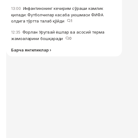
Инфантинонинг кечирим сўраши камлик
13:00
қилади: Футболчилар касаба уюшмаси ФИФА
олдига тўртта талаб қўйди
1
Форлан Уругвай ёшлар ва асосий терма
12:35
жамоаларини бошқаради
0
Барча янгиликлар ›