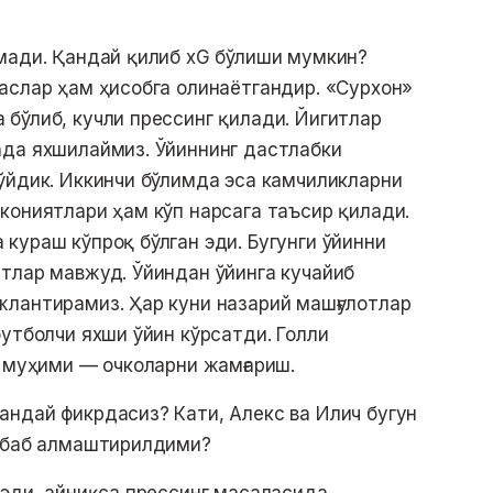
мади. Қандай қилиб xG бўлиши мумкин?
аслар ҳам ҳисобга олинаётгандир. «Сурхон»
бўлиб, кучли прессинг қилади. Йигитлар
ада яхшилаймиз. Ўйиннинг дастлабки
ўйдик. Иккинчи бўлимда эса камчиликларни
кониятлари ҳам кўп нарсага таъсир қилади.
кураш кўпроқ бўлган эди. Бугунги ўйинни
тлар мавжуд. Ўйиндан ўйинга кучайиб
жлантирамиз. Ҳар куни назарий машғулотлар
футболчи яхши ўйин кўрсатди. Голли
г муҳими — очколарни жамғариш.
ндай фикрдасиз? Кати, Алекс ва Илич бугун
сабаб алмаштирилдими?