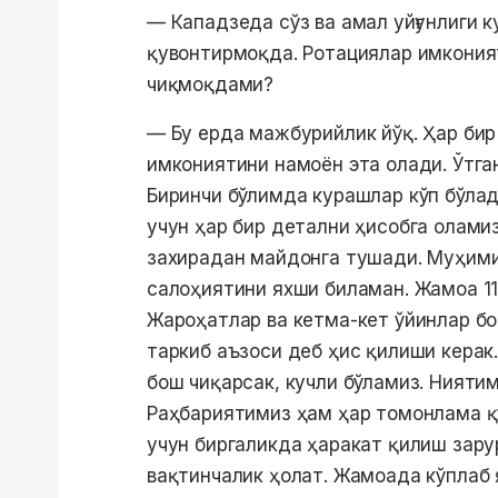
— Кападзеда сўз ва амал уйғунлиги 
қувонтирмоқда. Ротациялар имкония
чиқмоқдами?
— Бу ерда мажбурийлик йўқ. Ҳар бир
имкониятини намоён эта олади. Ўтган
Биринчи бўлимда курашлар кўп бўлади
учун ҳар бир детални ҳисобга олами
захирадан майдонга тушади. Муҳими
салоҳиятини яхши биламан. Жамоа 11
Жароҳатлар ва кетма-кет ўйинлар бо
таркиб аъзоси деб ҳис қилиши керак.
бош чиқарсак, кучли бўламиз. Нияти
Раҳбариятимиз ҳам ҳар томонлама 
учун биргаликда ҳаракат қилиш зару
вақтинчалик ҳолат. Жамоада кўплаб 