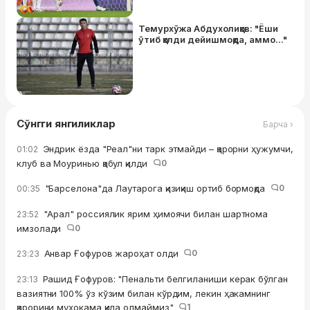
Темурхўжа Абдухолиқов: "Ёши
ўтиб қолди дейишмоқда, аммо..."
Сўнгги янгиликлар
Барча ›
Эндрик ёзда "Реал"ни тарк этмайди – қарорни ҳужумчи,
01:02
клуб ва Моуринью қабул қилди
0
"Барселона"да Лаутарога қизиқиш ортиб бормоқда
0
00:35
"Арал" россиялик ярим ҳимоячи билан шартнома
23:52
имзолади
0
Анвар Ғофуров жароҳат олди
0
23:23
Рашид Ғофуров: "Пенальти белгиланиши керак бўлган
23:13
вазиятни 100% ўз кўзим билан кўрдим, лекин ҳакамнинг
қарорини муҳокама қила олмаймиз"
1