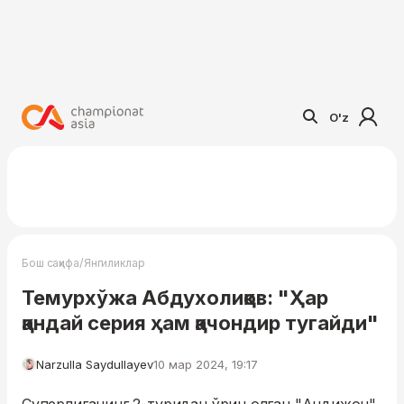
O'z
/
Бош саҳифа
Янгиликлар
Темурхўжа Абдухолиқов: "Ҳар
қандай серия ҳам қачондир тугайди"
Narzulla Saydullayev
10 мар 2024, 19:17