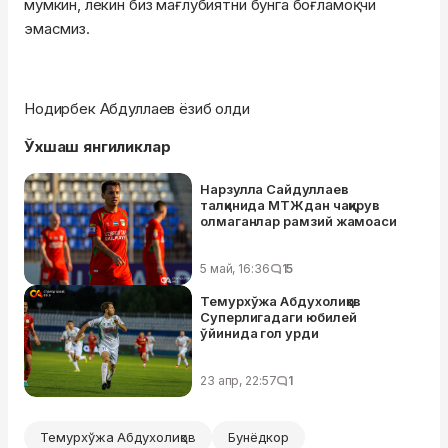
мумкин, лекин биз мағлубиятни бунга боғламоқчи
эмасмиз.
Нодирбек Абдуллаев ёзиб олди
Ўхшаш янгиликлар
Нарзулла Сайдуллаев
талқинида МТЖдан чақирув
олмаганлар рамзий жамоаси
5 май, 16:36
15
Темурхўжа Абдухолиқов
Суперлигадаги юбилей
ўйинида гол урди
23 апр, 22:57
1
Темурхўжа Абдухолиқов
Бунёдкор