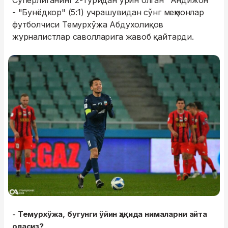
Суперлиганинг 2-туридан ўрин олган "Андижон"
- "Бунёдкор" (5:1) учрашувидан сўнг меҳмонлар
футболчиси Темурхўжа Абдухолиқов
журналистлар саволларига жавоб қайтарди.
- Темурхўжа, бугунги ўйин ҳақида нималарни айта
оласиз?