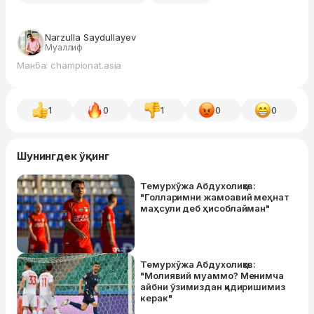
Narzulla Saydullayev
Муаллиф
Манба: championat.asia
1
0
1
0
0
Шунингдек ўқинг
Темурхўжа Абдухолиқов:
"Голларимни жамоавий меҳнат
маҳсули деб ҳисоблайман"
Темурхўжа Абдухолиқов:
"Молиявий муаммо? Менимча
айбни ўзимиздан қидиришимиз
керак"