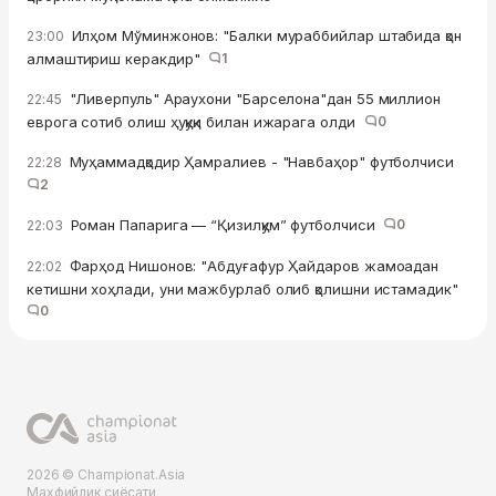
Илҳом Мўминжонов: "Балки мураббийлар штабида қон
23:00
алмаштириш керакдир"
1
"Ливерпуль" Араухони "Барселона"дан 55 миллион
22:45
еврога сотиб олиш ҳуқуқи билан ижарага олди
0
Муҳаммадқодир Ҳамралиев - "Навбаҳор" футболчиси
22:28
2
Роман Папарига — “Қизилқум” футболчиси
0
22:03
Фарҳод Нишонов: "Абдуғафур Ҳайдаров жамоадан
22:02
кетишни хоҳлади, уни мажбурлаб олиб қолишни истамадик"
0
2026 © Championat.Asia
Махфийлик сиёсати