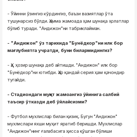
- Ўйинни ўзингиз кўрдингиз, баъзи вазиятлар ўта
тушунарсиз бўлди. Ҳамма жамоада ҳам шунақа ҳолатлар
бўлиб туради. "Андижон"ни табриклайман.
- "Андижон" ўз тарихида "Бунёдкор"ни илк бор
мағлубиятга учратди, буни билармидингиз?
- Ҳа, ҳозир шунақа деб айтишди. "Андижон" илк бор
"Бунёдкор"ни ютибди. Ҳар қандай серия ҳам қачондир
тугайди.
- Стадиондаги муҳит жамоангиз ўйинига салбий
таъсир ўтказди деб ўйлайсизми?
- Футбол мухлислар билан қизиқ. Бугун "Андижон"
мухлислари яхши муҳит яратиб беришди. Мухлислар
"Андижон"нинг ғалабасига ҳисса қўшган бўлиши