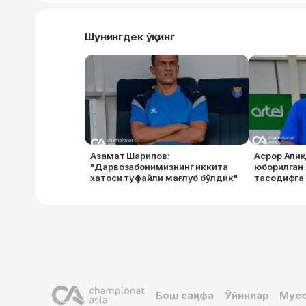
Шунингдек ўқинг
Азамат Шарипов:
Асрор Алиқ
"Дарвозабонимизнинг иккита
юборилган 
хатоси туфайли мағлуб бўлдик"
тасодифга
Бош саҳифа
Ўйинлар
Мусо