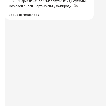
"Барселона" ва "Ливерпуль" қизиққан футболчи
00:29
жамоаси билан шартномани узайтиради
0
Барча янгиликлар ›