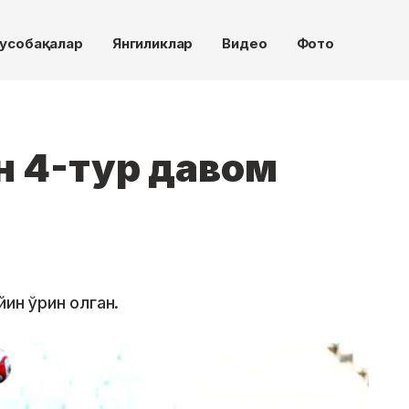
усобақалар
Янгиликлар
Видео
Фото
н 4-тур давом
йин ўрин олган.