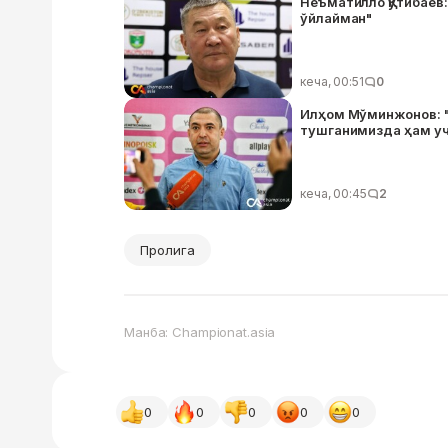
Неъматилло Қутибаев
ўйлайман"
кеча, 00:51
0
Илҳом Мўминжонов: "
тушганимизда ҳам уч
кеча, 00:45
2
Пролига
Манба: Championat.asia
0
0
0
0
0