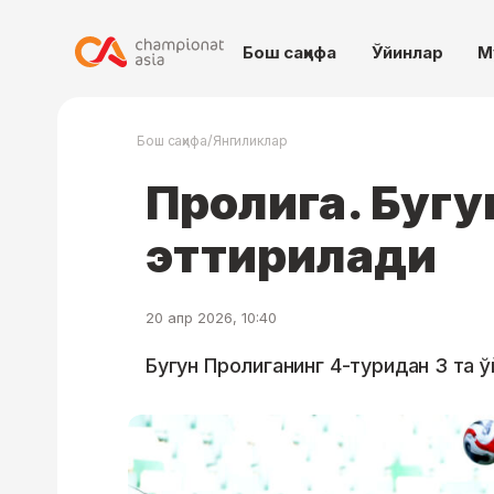
Бош саҳифа
Ўйинлар
М
/
Бош саҳифа
Янгиликлар
Пролига. Бугу
эттирилади
20 апр 2026, 10:40
Бугун Пролиганинг 4-туридан 3 та ў