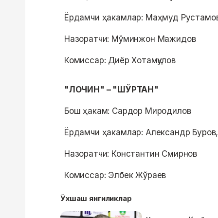
Ёрдамчи ҳакамлар: Маҳмуд Рустамо
Назоратчи: Мўминжон Мажидов
Комиссар: Диёр Хотамқулов
"ЛОЧИН" – "ШЎРТАН"
Бош ҳакам: Сардор Миродилов
Ёрдамчи ҳакамлар: Александр Буров
Назоратчи: Константин Смирнов
Комиссар: Элбек Жўраев
Ўхшаш янгиликлар