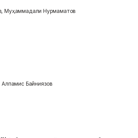
в, Муҳаммадали Нурмаматов
, Алпамис Байниязов