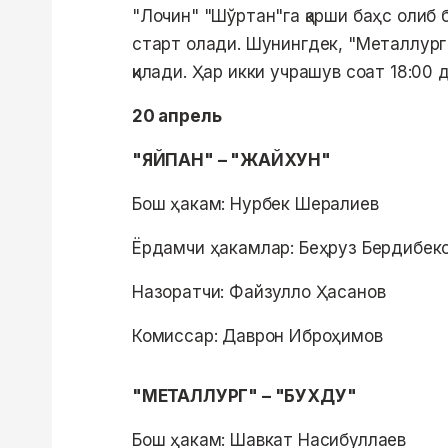
"Лочин" "Шўртан"га қарши баҳс олиб 
старт олади. Шунингдек, "Металлург
қилади. Ҳар икки учрашув соат 18:00
20 апрель
"ЯЙПАН" – "ЖАЙХУН"
Бош ҳакам: Нурбек Шералиев
Ёрдамчи ҳакамлар: Беҳруз Бердибек
Назоратчи: Файзулло Ҳасанов
Комиссар: Даврон Иброҳимов
"МЕТАЛЛУРГ" – "БУХДУ"
Бош ҳакам: Шавкат Насибуллаев