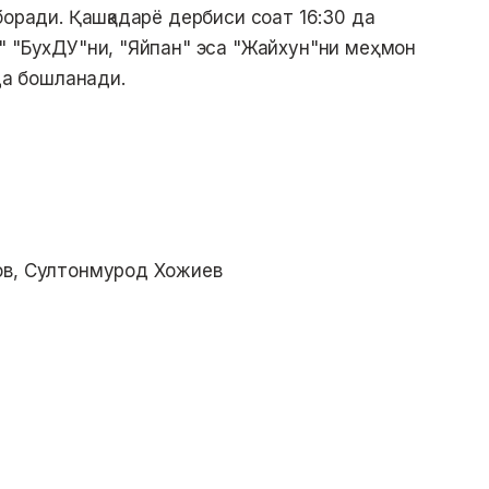
боради. Қашқадарё дербиси соат 16:30 да
" "БухДУ"ни, "Яйпан" эса "Жайхун"ни меҳмон
 да бошланади.
ов, Султонмурод Хожиев