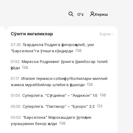
O'z
Кириш
Сўнгги янгиликлар
Барча ›
Гвардиола Родрига қўнғироқ қилиб, уни
07:35
"Барселона"га ўтишга кўндирди
0
Мареска Родрининг ўрнига ўринбосар топиб
01:52
қўйди
0
Италия термаси собиқ футболчилари миллий
01:17
жамоа мураббийлар штабига қўшилди
0
Суперлига. “Сўғдиёна” – “Андижон” 1:0
0
01:00
Суперлига. “Пахтакор” – “Бухоро” 2:2
1
00:55
"Барселона" Марокашдаги ўртоқлик
00:50
учрашувини бекор қилди
0