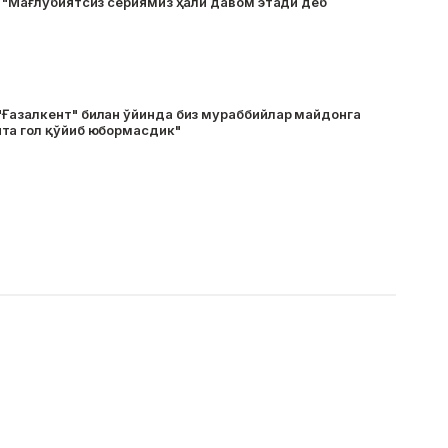
: "Мағлубиятсиз сериямиз ҳали давом этади деб
Ғазалкент" билан ўйинда биз мураббийлар майдонга
та гол қўйиб юбормасдик"