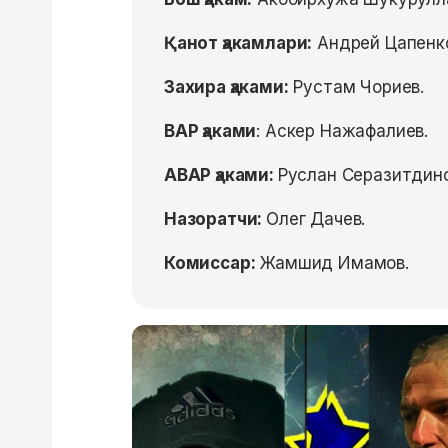
Қанот ҳакамлари:
Андрей Цапенко
Захира ҳаками:
Рустам Чориев.
ВАР ҳаками
: Аскер Нажафалиев.
АВАР ҳаками:
Руслан Серазитдино
Назоратчи:
Олег Дачев.
Комиссар:
Жамшид Имамов.