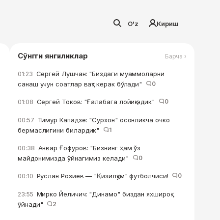
O'z
Кириш
Сўнгги янгиликлар
Барча ›
Сергей Лушчан: "Биздаги муаммоларни
01:23
санаш учун соатлар вақт керак бўлади"
0
Сергей Токов: "Ғалабага лойиқ эдик"
0
01:08
Тимур Кападзе: "Сурхон" осонликча очко
00:57
бермаслигини билардик"
1
Анвар Ғофуров: "Бизнинг ҳам ўз
00:38
майдонимизда ўйнагимиз келади"
0
Руслан Розиев — "Қизилқум" футболчиси!
0
00:10
Мирко Йеличич: "Динамо" биздан яхшироқ
23:55
ўйнади"
2