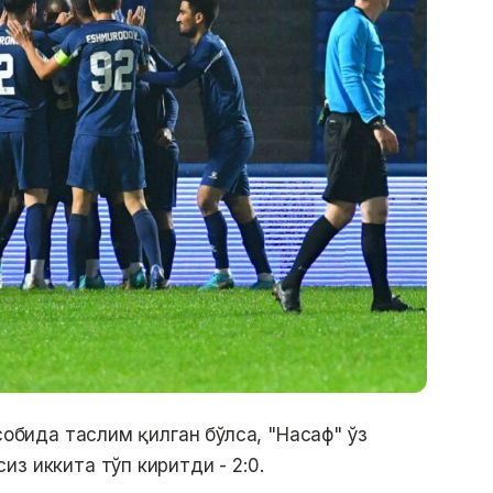
собида таслим қилган бўлса, "Насаф" ўз
из иккита тўп киритди - 2:0.