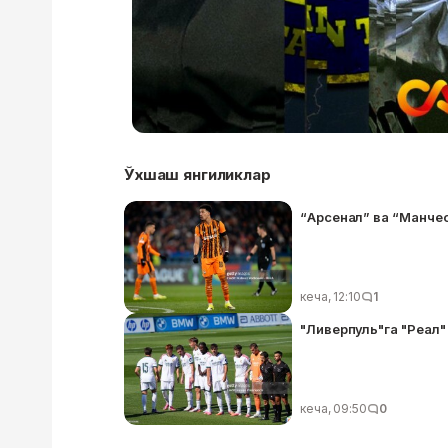
Ўхшаш янгиликлар
“Арсенал” ва “Манче
кеча, 12:10
1
"Ливерпуль"га "Реал"
кеча, 09:50
0