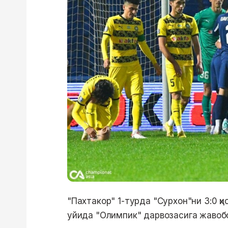
"Пахтакор" 1-турда "Сурхон"ни 3:0 ҳи
уйида "Олимпик" дарвозасига жавобс