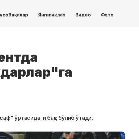
усобақалар
Янгиликлар
Видео
Фото
ентда
дарлар"га
саф" ўртасидаги баҳс бўлиб ўтади.