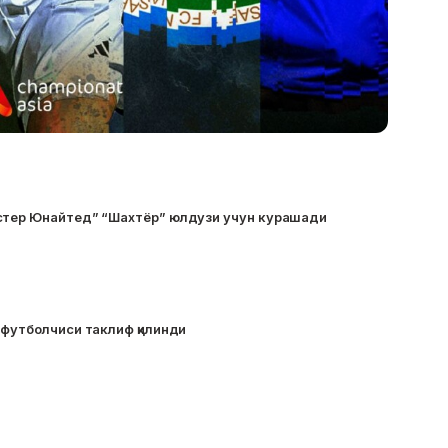
стер Юнайтед” “Шахтёр” юлдузи учун курашади
 футболчиси таклиф қилинди