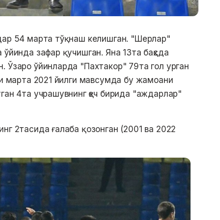
дар 54 марта тўқнаш келишган. "Шерлар"
 ўйинда зафар қучишган. Яна 13та баҳсда
. Ўзаро ўйинларда "Пахтакор" 79та гол урган
рги марта 2021 йилги мавсумда бу жамоани
ган 4та учрашувнинг ҳеч бирида "аждарлар"
нг 2тасида ғалаба қозонган (2001 ва 2022