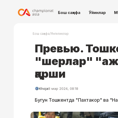
Бош саҳифа
Ўйинлар
М
/
Бош саҳифа
Янгиликлар
Превью. Тошк
"шерлар" "аж
қарши
Khoja
8 мар 2024, 08:18
Бугун Тошкентда "Пахтакор" ва "На