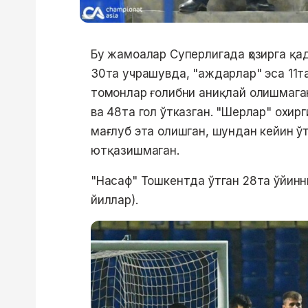
Бу жамоалар Суперлигада ҳозирга қа
30та учрашувда, "аждарлар" эса 11та
томонлар ғолибни аниқлай олишмаган
ва 48та гол ўтказган. "Шерлар" охи
мағлуб эта олишган, шундан кейин ўт
ютқазишмаган.
"Насаф" Тошкентда ўтган 28та ўйинни
йиллар).