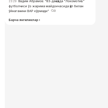
Вадим Абрамов: "83-дақиқада "Локомотив"
23:29
футболчиси ўз жарима майдончасида қўл билан
ўйнаганини ВАР кўрмади"
0
Барча янгиликлар ›