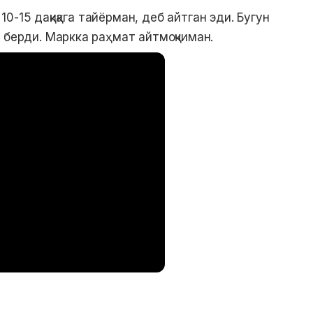
 10-15 дақиқага тайёрман, деб айтган эди. Бугун
 берди. Маркка раҳмат айтмоқчиман.