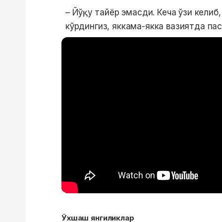
– Йўқ, у тайёр эмасди. Кеча ўзи келиб,
кўрдингиз, яккама-якка вазиятда пас
Ўхшаш янгиликлар