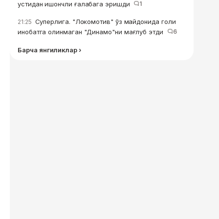
устидан ишончли ғалабага эришди
1
Суперлига. "Локомотив" ўз майдонида голи
21:25
инобатга олинмаган "Динамо"ни мағлуб этди
6
Барча янгиликлар ›