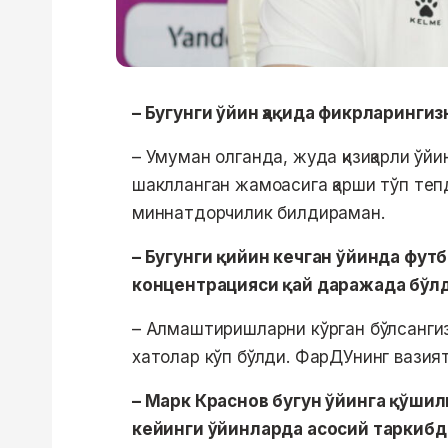
– Бугунги ўйин ҳақида фикрларингиз
– Умуман олганда, жуда қизиқарли ўй
шаклланган жамоасига қарши тўп тепд
миннатдорчилик билдираман.
– Бугунги қийин кечган ўйинда фут
концентрацияси қай даражада бўл
– Алмаштиришларни кўрган бўлсангиз
хатолар кўп бўлди. ФарДУнинг вазият
– Марк Краснов бугун ўйинга қўшил
кейинги ўйинларда асосий таркиб