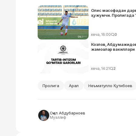
Олис масофадан дарвоз
ҳужумчи. Пролигада 1
кеча, 16:00
0
Козлов, Абдумажидов,
жамоалар вакиллари 
кеча, 14:21
2
Пролига
Арал
Неъматулло Қутибоев
Оқил Абдубарноев
Муаллиф