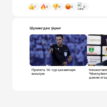
1
0
0
0
0
Шунингдек ўқинг
Пролига. 14-тур ҳакамлари
Неъматилл
маълум
"Мағлубият
давом эта