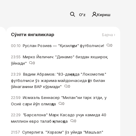
O'z
Кириш
Сўнгги янгиликлар
Барча ›
Руслан Розиев — "Қизилқум" футболчиси!
0
00:10
Мирко Йеличич: "Динамо" биздан яхшироқ
23:55
ўйнади"
0
Вадим Абрамов: "83-дақиқада "Локомотив"
23:29
футболчиси ўз жарима майдончасида қўл билан
ўйнаганини ВАР кўрмади"
0
Исмаэль Беннасер "Милан"ни тарк этди, у
22:59
Осиё сари йўл олмоқда
0
"Барселона" Марк Касадо учун камида 40
22:29
миллион евро талаб қилмоқда
0
Суперлига. "Хоразм" ўз уйида "Машъал"
21:57