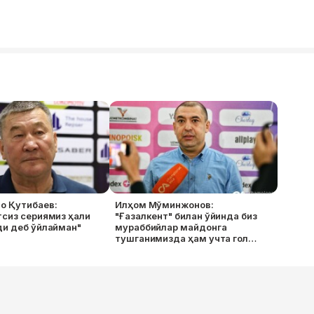
о Қутибаев:
Илҳом Мўминжонов:
сиз сериямиз ҳали
"Ғазалкент" билан ўйинда биз
ди деб ўйлайман"
мураббийлар майдонга
тушганимизда ҳам учта гол
қўйиб юбормасдик"