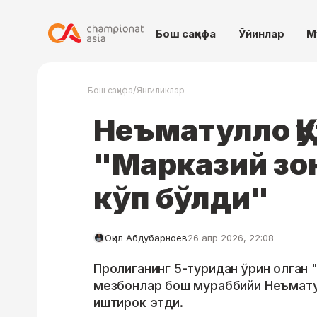
Бош саҳифа
Ўйинлар
М
/
Бош саҳифа
Янгиликлар
Неъматулло Қу
"Марказий зо
кўп бўлди"
Оқил Абдубарноев
26 апр 2026, 22:08
Пролиганинг 5-туридан ўрин олган "
мезбонлар бош мураббийи Неъмату
иштирок этди.