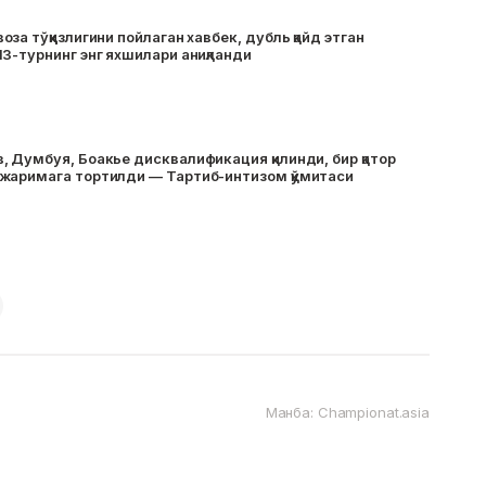
а тўққизлигини пойлаган хавбек, дубль қайд этган
3-турнинг энг яхшилари аниқланди
 Думбуя, Боакье дисквалификация қилинди, бир қатор
жаримага тортилди — Тартиб-интизом қўмитаси
Манба: Championat.asia