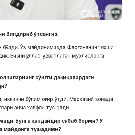
ни билдириб ўтсангиз.
ин бўлди. Ўз майдонимизда Фарғонанинг яхши
ик. Бизни қўллаб-қувватлаган мухлисларга
болчиларнинг сўнгги дақиқалардаги
ди?
, иккинчи бўлим оғир ўтди. Марказий зонада
лари анча хавфли тус олди.
мади. Бунга қандайдир сабаб борми? У
да майдонга тушадими?