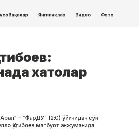
усобақалар
Янгиликлар
Видео
Фото
тибоев:
нада хатолар
Арал" – "ФарДУ" (2:0) ўйинидан сўнг
лло Қутибоев матбуот анжуманида