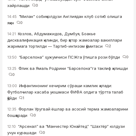
хайрлашди
0
"Милан" собиқ юлдузи Англиядан клуб сотиб олишга
14:45
яқин
0
Козлов, Абдумажидов, Думбуя, Боакье
14:21
дисквалификация қилинди, бир қатор жамоалар вакиллари
жаримага тортилди — Тартиб-интизом қўмитаси
2
“Барселона” ҳужумчиси ПСЖга ўтишга рози бўлди
0
13:50
Флик ва Ямаль Родрини “Барселона”га таклиф қилишди
13:25
0
Инфантинонинг кечирим сўраши камлик қилади:
13:00
Футболчилар касаба уюшмаси ФИФА олдига тўртта талаб
қўйди
1
Форлан Уругвай ёшлар ва асосий терма жамоаларини
12:35
бошқаради
0
“Арсенал” ва “Манчестер Юнайтед” “Шахтёр” юлдузи
12:10
учун курашади
0