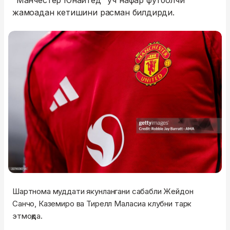
"Манчестер Юнайтед" уч нафар футболчи
жамоадан кетишини расман билдирди.
Шартнома муддати якунлангани сабабли Жейдон
Санчо, Каземиро ва Тирелл Маласиа клубни тарк
этмоқда.