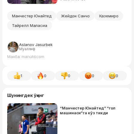
Манчестер Юнайтед
Жейдон Санчо
Каземиро
Тайрелл Маласиа
Aslanov Jasurbek
Муаллиф
Манба: manutd.com
1
0
0
0
0
Шунингдек ўқинг
“Манчестер Юнайтед” “гол
машинаси”га кўз тикди