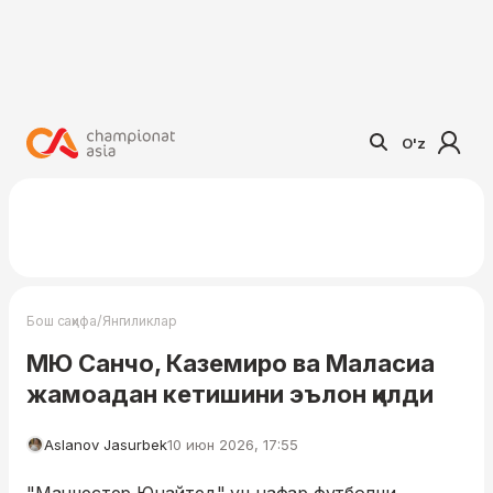
O'z
/
Бош саҳифа
Янгиликлар
МЮ Санчо, Каземиро ва Маласиа
жамоадан кетишини эълон қилди
Aslanov Jasurbek
10 июн 2026, 17:55