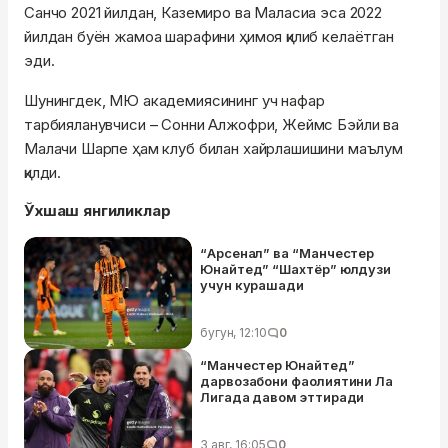
Санчо 2021 йилдан, Каземиро ва Маласиа эса 2022
йилдан буён жамоа шарафини ҳимоя қилиб келаётган
эди.
Шунингдек, МЮ академиясининг уч нафар
тарбияланувчиси – Сонни Алжофри, Жеймс Бэйли ва
Малачи Шарпе ҳам клуб билан хайрлашишини маълум
қилди.
Ўхшаш янгиликлар
“Арсенал” ва “Манчестер
Юнайтед” “Шахтёр” юлдузи
учун курашади
бугун, 12:10
0
“Манчестер Юнайтед”
дарвозабони фаолиятини Ла
Лигада давом эттиради
3 авг, 16:05
0