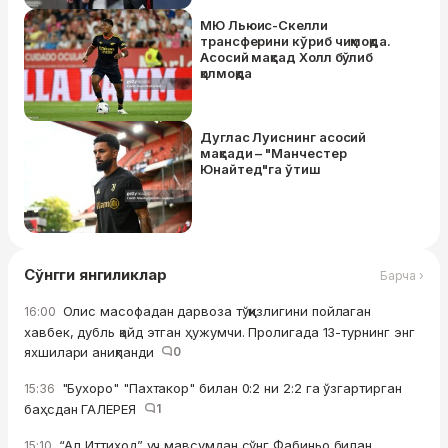
МЮ Льюис-Скелли
трансферини кўриб чиқмоқда.
Асосий мақсад Холл бўлиб
қолмоқда
Дуглас Луиснинг асосий
мақсади – "Манчестер
Юнайтед"га ўтиш
Сўнгги янгиликлар
Барча ›
Олис масофадан дарвоза тўққизлигини пойлаган
16:00
хавбек, дубль қайд этган ҳужумчи. Пролигада 13-турнинг энг
яхшилари аниқланди
0
"Бухоро" "Пахтакор" билан 0:2 ни 2:2 га ўзгартирган
15:36
баҳсдан ГАЛЕРЕЯ
1
“Ал Иттиҳод” уч мавсумдан сўнг Фабиньо билан
15:10