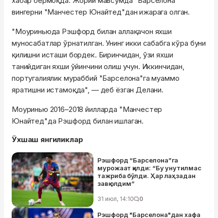
хабар бермоқда. Жорий мавсумда "Барселона"
вингерни "Манчестер Юнайтед"дан ижарага олган.
"Моуриньюда Рэшфорд билан аллақачон яхши
муносабатлар ўрнатилган. Унинг икки сабабга кўра буни
қилишни исташи бордек. Биринчидан, ўзи яхши
танийдиган яхши ўйинчини олиш учун. Иккинчидан,
португалиялик мураббий "Барселона"га муаммо
яратишни истамоқда", — деб ёзган Делани.
Моуринью 2016–2018 йилларда "Манчестер
Юнайтед"да Рэшфорд билан ишлаган.
Ўхшаш янгиликлар
Рэшфорд “Барселона”га
мурожаат қилди: “Бу унутилмас
тажриба бўлди. Ҳар лаҳзадан
завқ олдим”
31 июл, 14:10
0
Рэшфорд "Барселона"дан хафа