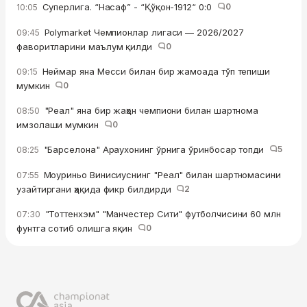
Суперлига. “Насаф” - “Қўқон-1912“ 0:0
0
10:05
Polymarket Чемпионлар лигаси — 2026/2027
09:45
фаворитларини маълум қилди
0
Неймар яна Месси билан бир жамоада тўп тепиши
09:15
мумкин
0
"Реал" яна бир жаҳон чемпиони билан шартнома
08:50
имзолаши мумкин
0
"Барселона" Араухонинг ўрнига ўринбосар топди
5
08:25
Моуриньо Винисиуснинг "Реал" билан шартномасини
07:55
узайтиргани ҳақида фикр билдирди
2
"Тоттенхэм" "Манчестер Сити" футболчисини 60 млн
07:30
фунтга сотиб олишга яқин
0