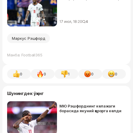
17 июл, 18:20
4
Маркус Рэшфорд
Манба: Football365
0
0
1
0
0
Шунингдек ўқинг
МЮ Рэшфорднинг келажаги
борасида якуний қарорга келди