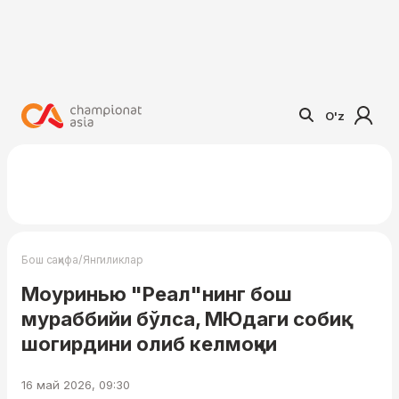
O'z
/
Бош саҳифа
Янгиликлар
Моуринью "Реал"нинг бош
мураббийи бўлса, МЮдаги собиқ
шогирдини олиб келмоқчи
16 май 2026, 09:30