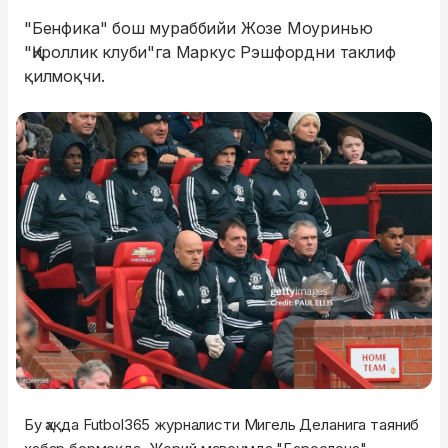
"Бенфика" бош мураббийи Жозе Моуринью
"Қироллик клуби"га Маркус Рэшфордни таклиф
қилмоқчи.
Бу ҳақда Futbol365 журналисти Мигель Деланига таяниб