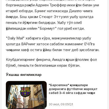
борганида рақиби Адриен Трюффер икки қўли билан уни
итариб юборди. Бунинг натижасида Диалло чимга
йиқилди. Бош ҳакам Стюарт Эттуэлл ушбу ҳолатда
пенальти йўқлигини билдирди. Ушбу тўп олиб
қўйилишидан кейин "Борнмут" гол уриб кетди.
"Daily Mail" хабарига кўра, манкунианликлар ушбу
ҳолатда ВАРнинг хатоси сабабли жамоанинг ЕЧЛга
чиқишини хавф остига қўйиш билан тенг деб ҳисоблаган.
Клубдагиларнинг фикрича, Амадга қарши қўполлик фол
бўлиб, пенальти белгиланиши керак бўлган.
Ўхшаш янгиликлар
"Барселона" қизиқишлари
доирасига футболчи жароҳат
сабаб 3–4 ойга сафдан чиқди
30 июл, 09:05
1