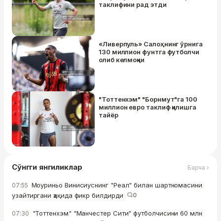
таклифини рад этди
«Ливерпуль» Салоҳнинг ўрнига
130 миллион фунтга футболчи
олиб келмоқчи
"Тоттенхэм" "Борнмут"га 100
миллион евро таклиф қилишга
тайёр
Сўнгги янгиликлар
Барча ›
Моуриньо Винисиуснинг "Реал" билан шартномасини
07:55
узайтиргани ҳақида фикр билдирди
0
"Тоттенхэм" "Манчестер Сити" футболчисини 60 млн
07:30