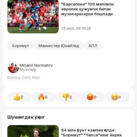
"Барселона" 100 миллион
евролик ҳужумчи билан
музокараларни бошлади
28 июл, 08:15
5
Борнмут
Манчестер Юнайтед
АПЛ
Mirjalol Normatov
Муаллиф
Манба: Daily Mail
2
0
2
0
0
Шунингдек ўқинг
64 млн фунт камлик қилди:
"Борнмут" "Челси"нинг йирик