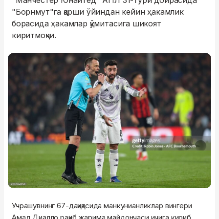
"Манчестер Юнайтед" АПЛ 31-тури доирасида
"Борнмут"га қарши ўйиндан кейин ҳакамлик
борасида ҳакамлар қўмитасига шикоят
киритмоқчи.
Учрашувнинг 67-дақиқасида манкунианликлар вингери
Амад Диалло рақиб жарима майдончаси ичига кириб