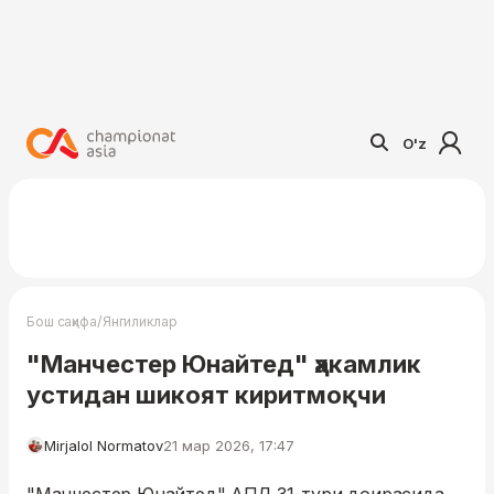
O'z
/
Бош саҳифа
Янгиликлар
"Манчестер Юнайтед" ҳакамлик
устидан шикоят киритмоқчи
Mirjalol Normatov
21 мар 2026, 17:47