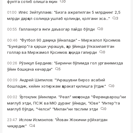
фунтга сотиб олишга яқин
0
Илёс Зейтуллаев: "Бизга ажратилган 5 млрднинг 2,5
01:00
млрди дарҳол солиққа ушлаб қолинди, қолгани эса..."
3
Галлахерга янги даъвогар пайдо бўлди
0
00:55
"Футбол 90 дақиқа ўйналади" – Миржалол Қосимов
00:46
"Бунёдкор"га қарши учрашув, ҳар ўйинда ўтказилаётган
голлар ва Миржамол Қосимов ҳақида гапирди
0
Рўзиқул Бердиев: "Биринчи бўлимда гол урганимизда
00:26
ўйин бошқача кечарди"
5
Андрей Шипилов: "Учрашувни бироз асабий
00:09
бошладик, кейин хотиржам ҳаракат қилишга ўтдик"
0
Ўртоқлик ўйинлари. "Реал" меҳмонда "Ференцварош"ни
00:02
мағлуб этди, ПСЖ ва МЮ дуранг ўйнади, "Юве" "Интер"га
мағлуб бўлди, "Челси" "Милан"ни таслим этди
0
Ислом Исмоилов: "Йован Жокични рўйхатдан
23:47
чиқардик"
4