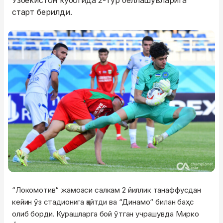
Ўзбекистон кубогида 2-тур беллашувларига
старт берилди.
“Локомотив“ жамоаси салкам 2 йиллик танаффусдан
кейин ўз стадионига қайтди ва “Динамо“ билан баҳс
олиб борди. Курашларга бой ўтган учрашувда Мирко