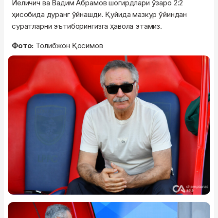
Йеличич ва Вадим Абрамов шогирдлари ўзаро 2:2
ҳисобида дуранг ўйнашди. Қуйида мазкур ўйиндан
суратларни эътиборингизга ҳавола этамиз.
Фото:
Толибжон Қосимов