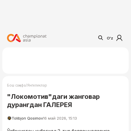
O'z
/
Бош саҳифа
Янгиликлар
"Локомотив"даги жанговар
дурангдан ГАЛЕРЕЯ
Tolibjon Qosimov
16 май 2026, 15:13