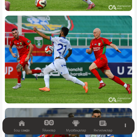
Бош саҳифа
Ўйинлар
Мусобақалар
Янгиликлар