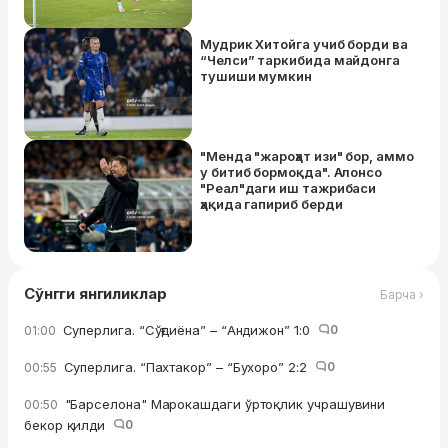
Мудрик Хитойга учиб борди ва
“Челси” таркибида майдонга
тушиши мумкин
"Менда "жароҳат изи" бор, аммо
у битиб бормоқда". Алонсо
"Реал"даги иш тажрибаси
ҳақида гапириб берди
Сўнгги янгиликлар
Барча ›
Суперлига. “Сўғдиёна” – “Андижон” 1:0
0
01:00
Суперлига. “Пахтакор” – “Бухоро” 2:2
0
00:55
"Барселона" Марокашдаги ўртоқлик учрашувини
00:50
бекор қилди
0