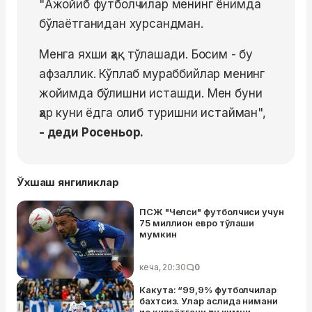
"Ажойиб футболчилар менинг ёнимда
бўлаётганидан хурсандман.
Менга яхши ҳақ тўлашади. Босим - бу
афзаллик. Кўплаб мураббийлар менинг
жойимда бўлишни исташди. Мен буни
ҳар куни ёдга олиб туришни истайман",
- деди Росеньор.
Ўхшаш янгиликлар
ПСЖ "Челси" футболчиси учун
75 миллион евро тўлаши
мумкин
кеча, 20:30
0
Какута: “99,9% футболчилар
бахтсиз. Улар аслида нимани