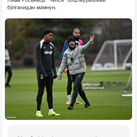
Лиам Росеньор "Челси" бош мураббийи
бўлганидан мамнун.