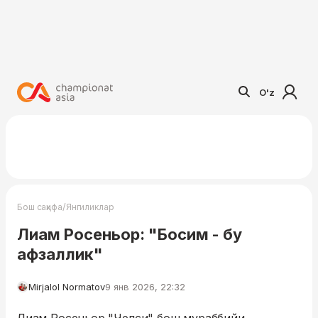
O'z
/
Бош саҳифа
Янгиликлар
Лиам Росеньор: "Босим - бу
афзаллик"
Mirjalol Normatov
9 янв 2026, 22:32