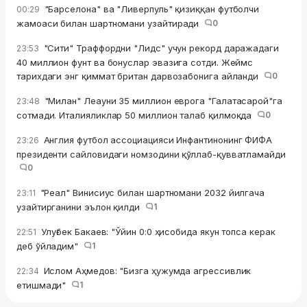
"Барселона" ва "Ливерпуль" қизиққан футболчи
00:29
жамоаси билан шартномани узайтиради
0
"Сити" Траффордни "Лидс" учун рекорд даражадаги
23:53
40 миллион фунт ва бонуслар эвазига сотди. Жеймс
тарихдаги энг қиммат британ дарвозабонига айланди
0
"Милан" Леауни 35 миллион еврога "Галатасарой"га
23:48
сотмади. Италияликлар 50 миллион талаб қилмоқда
0
Англия футбол ассоциацияси Инфантинонинг ФИФА
23:26
президенти сайловидаги номзодини қўллаб-қувватламайди
0
"Реал" Винисиус билан шартномани 2032 йилгача
23:11
узайтирганини эълон қилди
1
Улуғбек Бакаев: "Ўйин 0:0 ҳисобида якун топса керак
22:51
деб ўйладим"
1
Ислом Аҳмедов: "Бизга ҳужумда агрессивлик
22:34
етишмади"
1