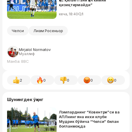
ҳис қилаётгани ҳеч кимни
қизиқтирмайди”
кеча, 18:40
1
Челси
Лиам Росеньор
Mirjalol Normatov
Муаллиф
Манба: BBC
2
0
0
0
0
Шунингдек ўқинг
Лэмпарднинг “Ковентри”си ва
АПЛнинг яна икки клуби
Мудрик бўйича “Челси” билан
боғланмоқда