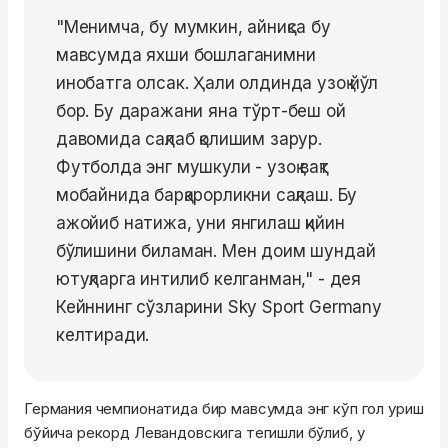
"Менимча, бу мумкин, айниқса бу
мавсумда яхши бошлаганимни
инобатга олсак. Ҳали олдинда узоқ йўл
бор. Бу даражани яна тўрт-беш ой
давомида сақлаб қолишим зарур.
Футболда энг мушкули - узоқ вақт
мобайнида барқарорликни сақлаш. Бу
ажойиб натижа, уни янгилаш қийин
бўлишини биламан. Мен доим шундай
ютуқларга интилиб келганман," - дея
Кейннинг сўзларини Sky Sport Germany
келтиради.
Германия чемпионатида бир мавсумда энг кўп гол уриш
бўйича рекорд Левандовскига тегишли бўлиб, у