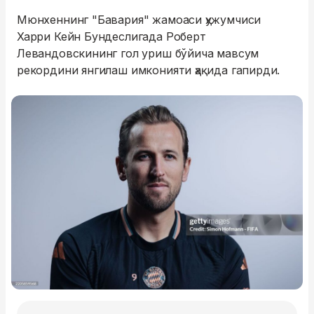
Мюнхеннинг "Бавария" жамоаси ҳужумчиси
Харри Кейн Бундеслигада Роберт
Левандовскининг гол уриш бўйича мавсум
рекордини янгилаш имконияти ҳақида гапирди.