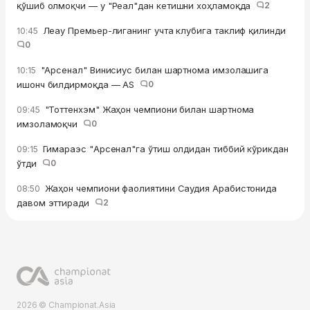
қўшиб олмоқчи — у "Реал"дан кетишни хоҳламоқда
2
Леау Премьер-лиганинг учта клубига таклиф қилинди
10:45
0
"Арсенал" Винисиус билан шартнома имзолашига
10:15
ишонч билдирмоқда — AS
0
"Тоттенхэм" Жаҳон чемпиони билан шартнома
09:45
имзоламоқчи
0
Гимараэс "Арсенал"га ўтиш олдидан тиббий кўрикдан
09:15
ўтди
0
Жаҳон чемпиони фаолиятини Саудия Арабистонида
08:50
давом эттиради
2
2026 © Championat.Asia