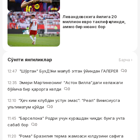
Левандовскига йилига 20
миллион евро таклиф қилинди,
аммо бир нюанс бор
Сўнгги янгиликлар
Барча ›
"Шўртан" БухДУни мағлуб этган ўйиндан ГАЛЕРЕЯ
0
12:47
Эмери Мартинеснинг “Астон Вилла”даги келажаги
12:35
бўйича бир қарорга келди
0
“Ҳеч ким клубдан устун эмас”: “Реал” Винисиусга
12:10
ультиматум қўйди
0
“Барселона” Родри учун курашдан чиқди: бунга учта
11:45
сабаб бор
0
"Рома" Бразилия терма жамоаси юлдузини сафига
11:20