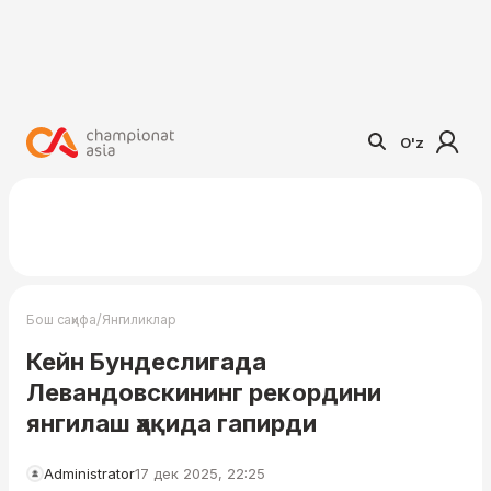
O'z
/
Бош саҳифа
Янгиликлар
Кейн Бундеслигада
Левандовскининг рекордини
янгилаш ҳақида гапирди
Administrator
17 дек 2025, 22:25