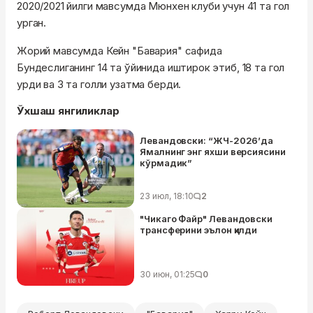
2020/2021 йилги мавсумда Мюнхен клуби учун 41 та гол
урган.
Жорий мавсумда Кейн "Бавария" сафида
Бундеслиганинг 14 та ўйинида иштирок этиб, 18 та гол
урди ва 3 та голли узатма берди.
Ўхшаш янгиликлар
Левандовски: “ЖЧ-2026’да
Ямалнинг энг яхши версиясини
кўрмадик”
23 июл, 18:10
2
"Чикаго Файр" Левандовски
трансферини эълон қилди
30 июн, 01:25
0