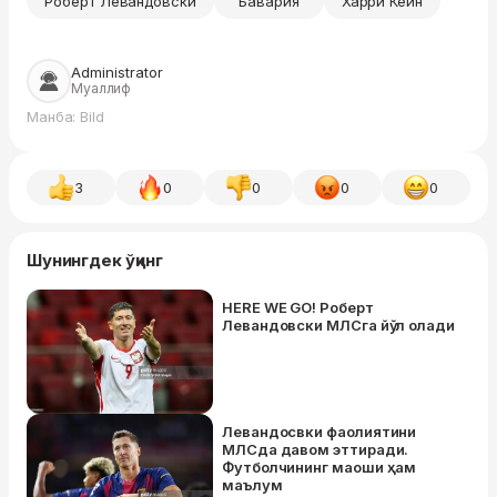
Роберт Левандовски
"Бавария"
Харри Кейн
Administrator
Муаллиф
Манба: Bild
3
0
0
0
0
Шунингдек ўқинг
HERE WE GO! Роберт
Левандовски МЛСга йўл олади
Левандосвки фаолиятини
МЛСда давом эттиради.
Футболчининг маоши ҳам
маълум