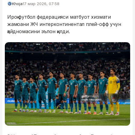
Khoja
17 мар 2026, 07:58
Ироқ футбол федерацияси матбуот хизмати
жамоани ЖЧ интерконтинентал плей-офф учун
қайдномасини эълон қилди.