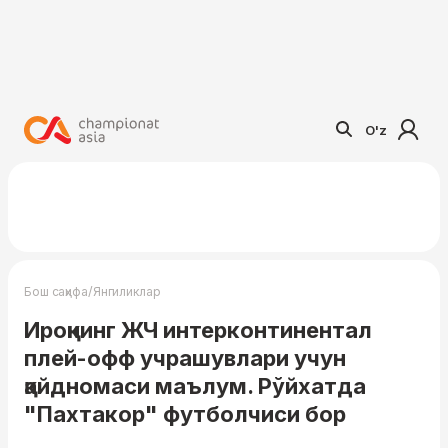
O'z
/
Бош саҳифа
Янгиликлар
Ироқнинг ЖЧ интерконтинентал
плей-офф учрашувлари учун
қайдномаси маълум. Рўйхатда
"Пахтакор" футболчиси бор