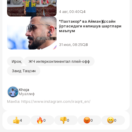
4 авг, 00:40
4
"Пахтакор" ва Айман Ҳуссайн
ўртасидаги келишув шартлари
маълум
31 июл, 08:25
8
Ироқ
ЖЧ интерконтинентал плей-офф
Заид Таҳсин
Khoja
Муаллиф
Манба: https://www.instagram.com/iraqnt_en/
4
0
0
0
0