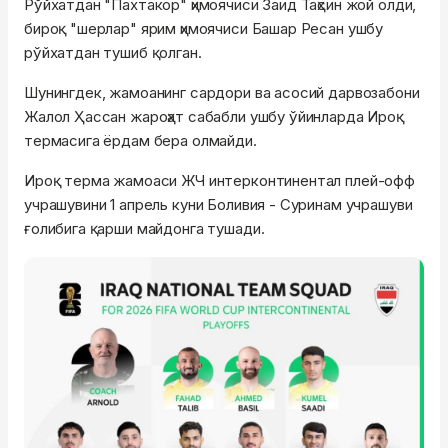
Рўйхатдан "Пахтакор" ҳимоячиси Заид Таҳсин жой олди,
бироқ "шерлар" ярим ҳимоячиси Башар Ресан ушбу
рўйхатдан тушиб қолган.
Шунингдек, жамоанинг сардори ва асосий дарвозабони
Жалол Ҳассан жароҳат сабабли ушбу ўйинларда Ироқ
термасига ёрдам бера олмайди.
Ироқ терма жамоаси ЖЧ интерконтинентал плей-офф
учрашувини 1 апрель куни Боливия - Суринам учрашуви
ғолибига қарши майдонга тушади.