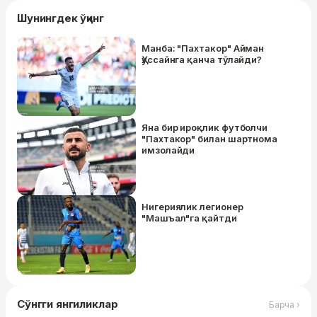
Шунингдек ўқинг
Манба: "Пахтакор" Айман
Ҳуссайнга қанча тўлайди?
Яна бир ироқлик футболчи
"Пахтакор" билан шартнома
имзолайди
Нигериялик легионер
"Машъал"га қайтди
Сўнгги янгиликлар
Барча ›