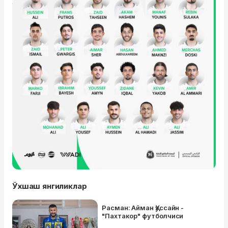
Ўхшаш янгиликлар
Расман: Айман Ҳуссайн -
"Пахтакор" футболчиси