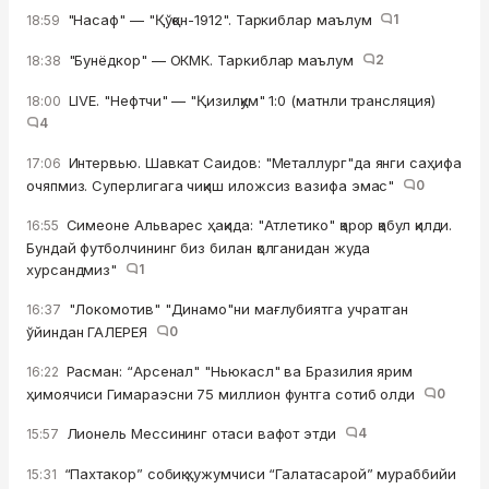
"Насаф" — "Қўқон-1912". Таркиблар маълум
1
18:59
"Бунёдкор" — ОКМК. Таркиблар маълум
2
18:38
LIVE. "Нефтчи" — "Қизилқум" 1:0 (матнли трансляция)
18:00
4
Интервью. Шавкат Саидов: "Металлург"да янги саҳифа
17:06
очяпмиз. Суперлигага чиқиш иложсиз вазифа эмас"
0
Симеоне Альварес ҳақида: "Атлетико" қарор қабул қилди.
16:55
Бундай футболчининг биз билан қолганидан жуда
хурсандмиз"
1
"Локомотив" "Динамо"ни мағлубиятга учратган
16:37
ўйиндан ГАЛЕРЕЯ
0
Расман: “Арсенал" "Ньюкасл" ва Бразилия ярим
16:22
ҳимоячиси Гимараэсни 75 миллион фунтга сотиб олди
0
Лионель Мессининг отаси вафот этди
4
15:57
“Пахтакор” собиқ ҳужумчиси “Галатасарой” мураббийи
15:31