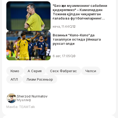
"Биз ҳам муаммонинг сабабини
қидиряпмиз" – Камолиддин
Тожиев қўлдан чиқарилган
ғалаба ва футболчиларнинг
хатолари ҳақида
кеча, 11:44
12
Возинья “Коло-Коло”да
тахаллуси остида ўйнашга
рухсат олди
6 авг, 17:05
0
Комо
А Серия
Сеск Фабрегас
Челси
АПЛ
Лиам Росеньор
Sherzod Nurmatov
Муаллиф
Манба: TEAMTalk