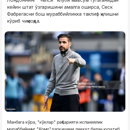
Лондоннинг "Челси" клуби мавсум тугаганидан
кейин штат ўзгаришини амалга оширса, Сеск
Фабрегасни бош мураббийликка таклиф қилишни
кўриб чиқмоқда.
Манбага кўра, "кўклар" раҳбарияти испаниялик
мураббийнинг "Комо"даги ишини диққат билан кузатиб