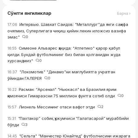
Сўнгги янгиликлар
Барча ›
Интервью. Шавкат Саидов: "Металлург"да янги саҳифа
17:06
очяпмиз, Суперлигага чиқиш қийин лекин иложсиз вазифа
эмас"
0
Симеоне Альварес ҳақида: "Атлетико" қарор қабул
16:55
қилди. Бундай футболчининг биз билан қолганидан жуда
хурсандмиз"
0
"Локомотив" "Динамо"ни мағлубиятга учратган
16:37
ўйиндан ГАЛЕРЕЯ
0
Расман: “Арсенал" "Ньюкасл" ва Бразилия ярим
16:22
ҳимоячиси Гимараэсни 75 миллион фунтга сотиб олди
0
Лионель Мессининг отаси вафот этди
2
15:57
“Пахтакор” собиқ ҳужумчиси “Галатасарой” мураббийи
15:31
бўлди
3
"Сельта" “Манчестер Юнайтед” футболчисини ижарага
14:45