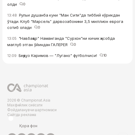
олди
0
Рульи душанба куни "Ман Сити"да тиббий кўрикдан
13:48
ўтади. Клуб "Марсель” дарвозабонини 3,5 миллион еврога
сотиб олади
0
"Навбаҳор" Наманганда "Сурхон"ни кичик ҳисобда
13:05
мағлуб этган ўйиндан ГАЛЕРЕЯ
0
Беҳруз Каримов — "Лугано" футболчиси!
10
12:09
2026 © Championat.Asia
Махфийлик сиёсати
Фойдаланувчи шартномаси
Сайтда реклама
Қора фон