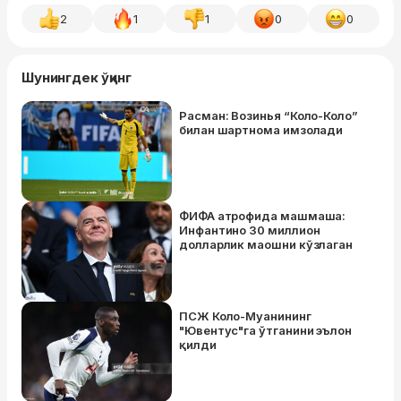
2
1
1
0
0
Шунингдек ўқинг
Расман: Возинья “Коло-Коло”
билан шартнома имзолади
ФИФА атрофида машмаша:
Инфантино 30 миллион
долларлик маошни кўзлаган
ПСЖ Коло-Муанининг
"Ювентус"га ўтганини эълон
қилди