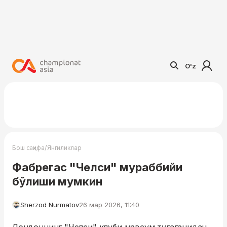
O'z
/
Бош саҳифа
Янгиликлар
Фабрегас "Челси" мураббийи
бўлиши мумкин
Sherzod Nurmatov
26 мар 2026, 11:40