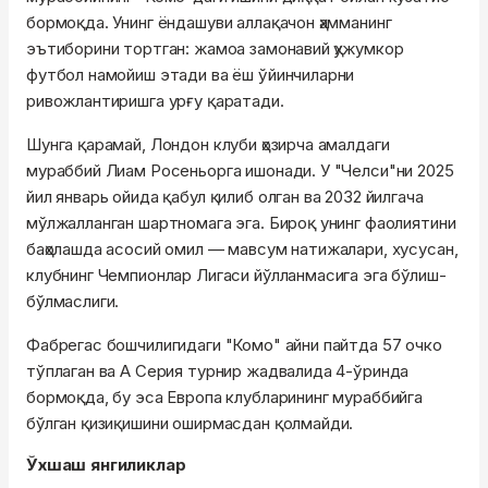
бормоқда. Унинг ёндашуви аллақачон ҳамманинг
эътиборини тортган: жамоа замонавий ҳужумкор
футбол намойиш этади ва ёш ўйинчиларни
ривожлантиришга урғу қаратади.
Шунга қарамай, Лондон клуби ҳозирча амалдаги
мураббий Лиам Росеньорга ишонади. У "Челси"ни 2025
йил январь ойида қабул қилиб олган ва 2032 йилгача
мўлжалланган шартномага эга. Бироқ унинг фаолиятини
баҳолашда асосий омил — мавсум натижалари, хусусан,
клубнинг Чемпионлар Лигаси йўлланмасига эга бўлиш-
бўлмаслиги.
Фабрегас бошчилигидаги "Комо" айни пайтда 57 очко
тўплаган ва А Серия турнир жадвалида 4-ўринда
бормоқда, бу эса Европа клубларининг мураббийга
бўлган қизиқишини оширмасдан қолмайди.
Ўхшаш янгиликлар