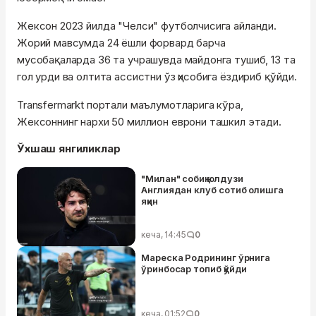
Жексон 2023 йилда "Челси" футболчисига айланди.
Жорий мавсумда 24 ёшли форвард барча
мусобақаларда 36 та учрашувда майдонга тушиб, 13 та
гол урди ва олтита ассистни ўз ҳисобига ёздириб қўйди.
Transfermarkt портали маълумотларига кўра,
Жексоннинг нархи 50 миллион еврони ташкил этади.
Ўхшаш янгиликлар
"Милан" собиқ юлдузи
Англиядан клуб сотиб олишга
яқин
кеча, 14:45
0
Мареска Родрининг ўрнига
ўринбосар топиб қўйди
кеча, 01:52
0