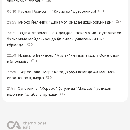
ўйнагимиз келади"
0
Руслан Розиев — "Қизилқум" футболчиси!
0
00:10
Мирко Йеличич: "Динамо" биздан яхшироқ ўйнади"
2
23:55
Вадим Абрамов: "83-дақиқада "Локомотив" футболчиси
23:29
ўз жарима майдончасида қўл билан ўйнаганини ВАР
кўрмади"
0
Исмаэль Беннасер "Милан"ни тарк этди, у Осиё сари
22:59
йўл олмоқда
0
"Барселона" Марк Касадо учун камида 40 миллион
22:29
евро талаб қилмоқда
0
Суперлига. "Хоразм" ўз уйида "Машъал" устидан
21:57
ишончли ғалабага эришди
2