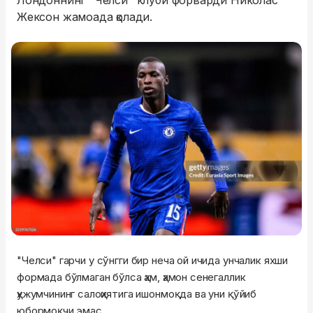
Лондоннинг "Челси" клуби форварди Николас
Жексон жамоада қолади.
"Челси" гарчи у сўнгги бир неча ой ичида унчалик яхши
формада бўлмаган бўлса ҳам, ҳамон сенегаллик
ҳужумчининг салоҳиятига ишонмоқда ва уни қўйиб
юбормоқчи эмас.