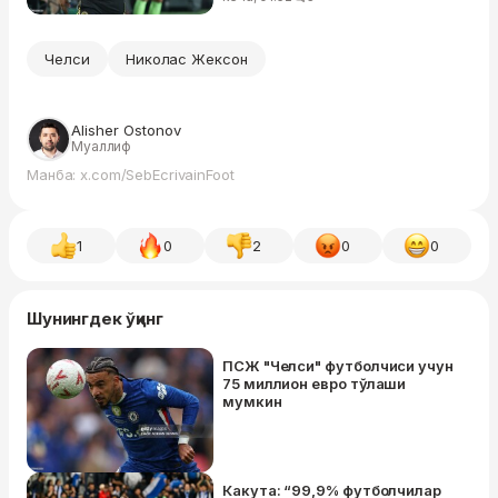
Челси
Николас Жексон
Alisher Ostonov
Муаллиф
Манба: x.com/SebEcrivainFoot
1
0
2
0
0
Шунингдек ўқинг
ПСЖ "Челси" футболчиси учун
75 миллион евро тўлаши
мумкин
Какута: “99,9% футболчилар