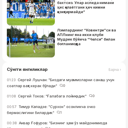
бахтсиз. Улар аслида нимани
ҳис қилаётгани ҳеч кимни
қизиқтирмайди”
Лэмпарднинг “Ковентри”си ва
АПЛнинг яна икки клуби
Мудрик бўйича “Челси” билан
боғланмоқда
Сўнгги янгиликлар
Барча ›
Сергей Лушчан: "Биздаги муаммоларни санаш учун
01:23
соатлар вақт керак бўлади"
0
Сергей Токов: "Ғалабага лойиқ эдик"
0
01:08
Тимур Кападзе: "Сурхон" осонликча очко
00:57
бермаслигини билардик"
1
Анвар Ғофуров: "Бизнинг ҳам ўз майдонимизда
00:38