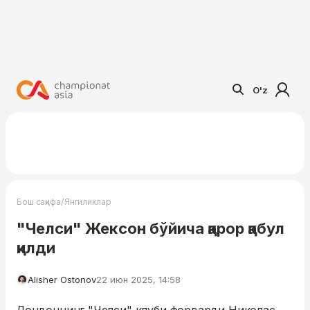
O'z
/
Бош саҳифа
Янгиликлар
"Челси" Жексон бўйича қарор қабул
қилди
Alisher Ostonov
22 июн 2025, 14:58