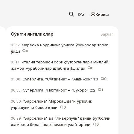
O'z
Кириш
Сўнгги янгиликлар
Барча ›
Мареска Родрининг ўрнига ўринбосар топиб
01:52
қўйди
0
Италия термаси собиқ футболчилари миллий
01:17
жамоа мураббийлар штабига қўшилди
0
Суперлига. “Сўғдиёна” – “Андижон” 1:0
0
01:00
Суперлига. “Пахтакор” – “Бухоро” 2:2
1
00:55
"Барселона" Марокашдаги ўртоқлик
00:50
учрашувини бекор қилди
0
"Барселона" ва "Ливерпуль" қизиққан футболчи
00:29
жамоаси билан шартномани узайтиради
0