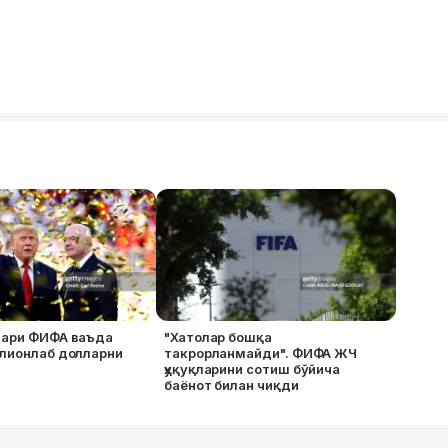
лари ФИФА ваъда
"Хатолар бошқа
ллионлаб долларни
такрорланмайди". ФИФА ЖЧ
ҳуқуқларини сотиш бўйича
баёнот билан чиқди