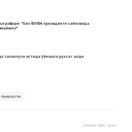
и раҳбари: "Биз ФИФА президенти сайловида
рмаймиз"
да тахаллуси остида ўйнашга рухсат олди
 Анчелотти
Манба: RМC Sport