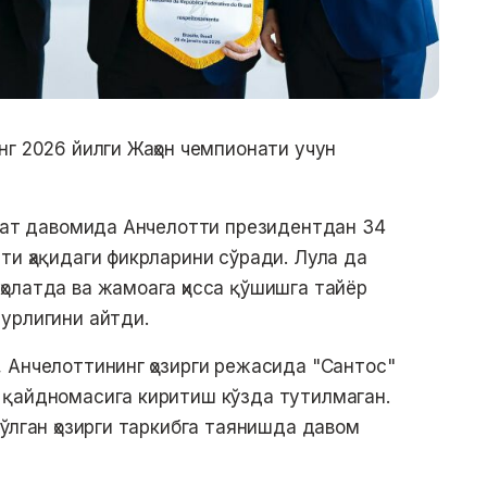
нг 2026 йилги Жаҳон чемпионати учун
ҳбат давомида Анчелотти президентдан 34
ти ҳақидаги фикрларини сўради. Лула да
олатда ва жамоага ҳисса қўшишга тайёр
урлигини айтди.
 Анчелоттининг ҳозирги режасида "Сантос"
 қайдномасига киритиш кўзда тутилмаган.
ўлган ҳозирги таркибга таянишда давом