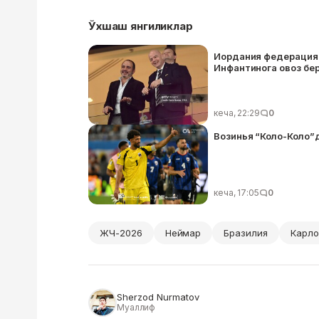
Ўхшаш янгиликлар
Иордания федерацияс
Инфантинога овоз бе
кеча, 22:29
0
Возинья “Коло-Коло”
кеча, 17:05
0
ЖЧ-2026
Неймар
Бразилия
Карло
Sherzod Nurmatov
Муаллиф