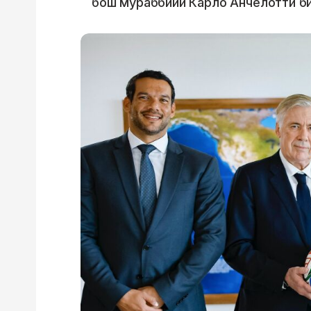
бош мураббийи Карло Анчелотти б