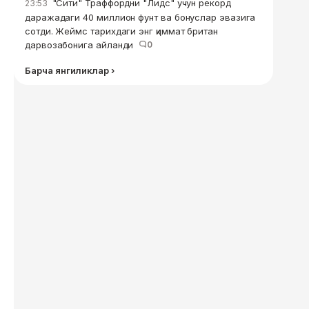
"Сити" Траффордни "Лидс" учун рекорд
23:53
даражадаги 40 миллион фунт ва бонуслар эвазига
сотди. Жеймс тарихдаги энг қиммат британ
дарвозабонига айланди
0
Барча янгиликлар ›