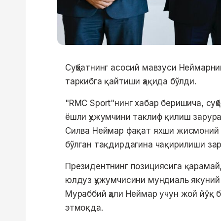
Суҳбатнинг асосий мавзуси Неймарни
таркибга қайтиши ҳақида бўлди.
"RМC Sport"нинг хабар беришича, су
ёшли ҳужумчини таклиф қилиш зарура
Силва Неймар фақат яхши жисмоний ҳ
бўлган тақдирдагина чақирилиши зар
Президентнинг позициясига қарамай,
юлдуз ҳужумчисини мундиаль якуний
Мураббий ҳали Неймар учун жой йўқ б
этмоқда.