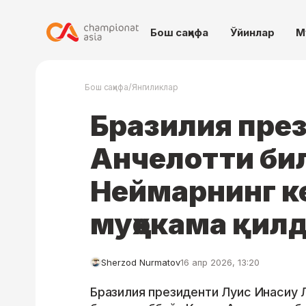
Бош саҳифа
Ўйинлар
М
/
Бош саҳифа
Янгиликлар
Бразилия пре
Анчелотти би
Неймарнинг к
муҳокама қил
Sherzod Nurmatov
16 апр 2026, 13:20
Бразилия президенти Луис Инасиу 