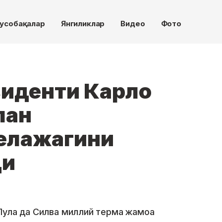
усобақалар
Янгиликлар
Видео
Фото
зиденти Карло
лан
елажагини
ди
Лула да Силва миллий терма жамоа