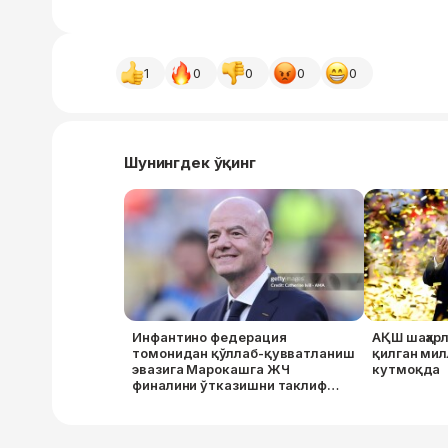
1
0
0
0
0
Шунингдек ўқинг
Инфантино федерация
АҚШ шаҳар
томонидан қўллаб-қувватланиш
қилган ми
эвазига Марокашга ЖЧ
кутмоқда
финалини ўтказишни таклиф
қилмоқда