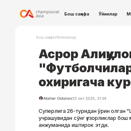
Бош саҳифа
Ўйинлар
М
/
Бош саҳифа
Янгиликлар
Асрор Алиқуло
"Футболчила
охиригача ку
Alisher Ostonov
25 окт 2025, 21:39
Суперлига 26-туридан ўрин олган "
учрашувидан сўнг ғузорликлар бош
анжуманида иштирок этди.