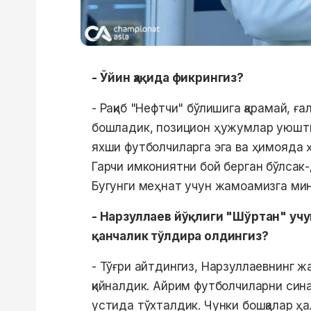
- Ўйин ҳақида фикрингиз?
- Рақиб "Нефтчи" бўлишига қарамай, 
бошладик, позицион ҳужумлар уюшти
яхши футболчиларга эга ва ҳимояда 
Гарчи имкониятни бой берган бўлсак
Бугунги меҳнат учун жамоамизга ми
- Нарзуллаев йўқлиги "Шўртан" учу
қанчалик тўлдира олдингиз?
- Тўғри айтдингиз, Нарзуллаевнинг ж
қийналдик. Айрим футболчиларни сина
устида тўхталдик. Чунки бошқалар ҳа