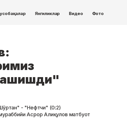
усобақалар
Янгиликлар
Видео
Фото
в:
римиз
рашишди"
Шўртан" - "Нефтчи" (0:2)
 мураббийи Асрор Алиқулов матбуот