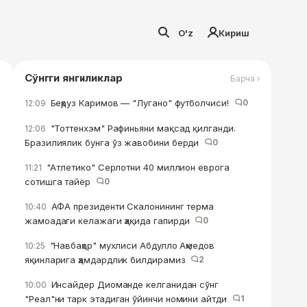
O'z
Кириш
Сўнгги янгиликлар
Барча ›
Беҳруз Каримов — "Лугано" футболчиси!
0
12:09
"Тоттенхэм" Рафиньяни мақсад қилганди.
12:06
Бразилиялик бунга ўз жавобини берди
0
"Атлетико" Серлотни 40 миллион еврога
11:21
сотишга тайёр
0
АФА президенти Скалонининг терма
10:40
жамоадаги келажаги ҳақида гапирди
0
"Навбаҳор" мухлиси Абдулло Аҳмедов
10:25
яқинларига ҳамдардлик билдирамиз
2
Инсайдер Диоманде келганидан сўнг
10:00
"Реал"ни тарк этадиган ўйинчи номини айтди
1