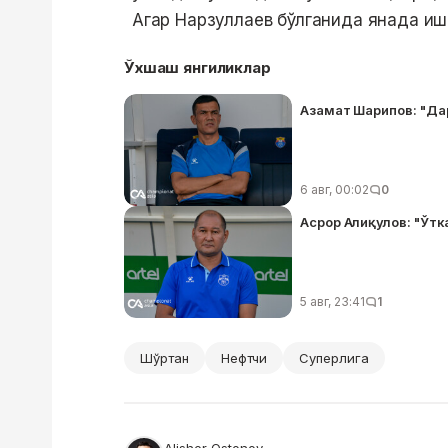
Агар Нарзуллаев бўлганида янада иш
Ўхшаш янгиликлар
Азамат Шарипов: "Да
6 авг, 00:02
0
Асрор Алиқулов: "Ўтк
5 авг, 23:41
1
Шўртан
Нефтчи
Суперлига