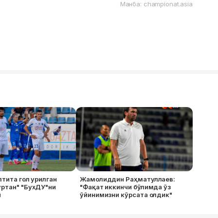
Манба: championat.asia
лтита гол урилган
Жамолиддин Раҳматуллаев:
ўртан" "БухДУ"ни
"Фақат иккинчи бўлимда ўз
и
ўйинимизни кўрсата олдик"