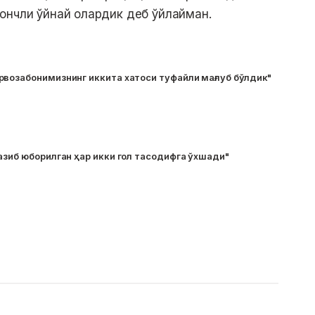
ончли ўйнай олардик деб ўйлайман.
рвозабонимизнинг иккита хатоси туфайли мағлуб бўлдик"
азиб юборилган ҳар икки гол тасодифга ўхшади"