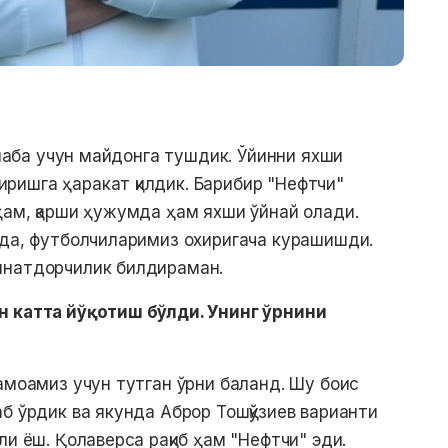
ғалаба учун майдонга тушдик. Ўйинни яхши
ришга ҳаракат қилдик. Барибир "Нефтчи"
ҳам, қарши ҳужумда ҳам яхши ўйнай олади.
-да, футболчиларимиз охиригача курашишди.
ннатдорчилик билдираман.
н катта йўқотиш бўлди. Унинг ўрнини
амоамиз учун тутган ўрни баланд. Шу боис
б ўрдик ва якунда Аброр Тошқўзиев варианти
ли ёш. Қолаверса рақиб ҳам "Нефтчи" эди.