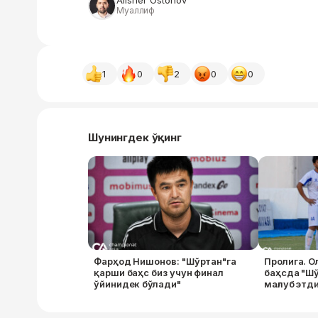
Alisher Ostonov
Муаллиф
1
0
2
0
0
Шунингдек ўқинг
Фарҳод Нишонов: "Шўртан"га
Пролига. О
қарши баҳс биз учун финал
баҳсда "Ш
ўйинидек бўлади"
мағлуб этд