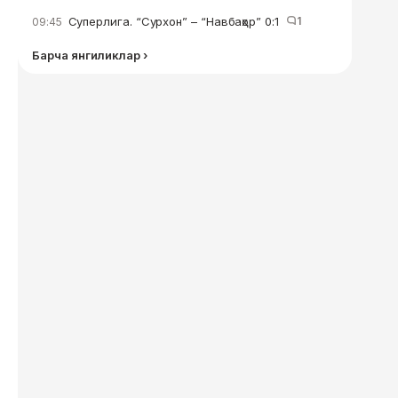
Суперлига. “Сурхон” – “Навбаҳор” 0:1
1
09:45
Барча янгиликлар ›