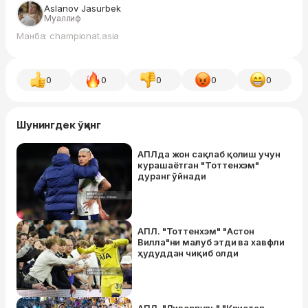
Aslanov Jasurbek
Муаллиф
Манба: championat.asia
0
0
0
0
0
Шунингдек ўқинг
АПЛда жон сақлаб қолиш учун
курашаётган "Тоттенхэм"
дуранг ўйнади
АПЛ. "Тоттенхэм" "Астон
Вилла"ни мағлуб этди ва хавфли
ҳудуддан чиқиб олди