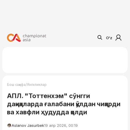
O'z
/
Бош саҳифа
Янгиликлар
АПЛ. "Тоттенхэм" сўнгги
дақиқаларда ғалабани қўлдан чиқарди
ва хавфли ҳудудда қолди
Aslanov Jasurbek
19 апр 2026, 00:19