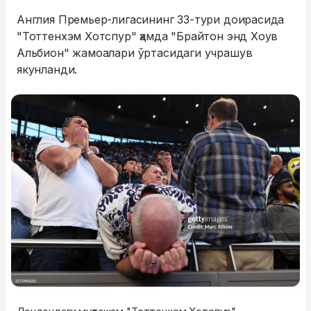
Англия Премьер-лигасининг 33-тури доирасида
"Тоттенхэм Хотспур" ҳамда "Брайтон энд Хоув
Альбион" жамоалари ўртасидаги учрашув
якунланди.