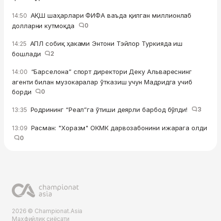
АҚШ шаҳарлари ФИФА ваъда қилган миллионлаб
14:50
долларни кутмоқда
0
АПЛ собиқ ҳаками Энтони Тэйлор Туркияда иш
14:25
бошлади
2
“Барселона” спорт директори Деку Альвареснинг
14:00
агенти билан музокаралар ўтказиш учун Мадридга учиб
борди
0
Родрининг “Реал”га ўтиши деярли барбод бўлди!
3
13:35
Расман: "Хоразм" ОКМК дарвозабонини ижарага олди
13:09
0
2026 © Championat.Asia
Махфийлик сиёсати