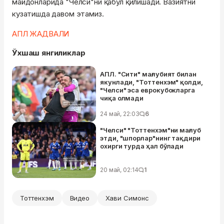
майдонларида "Челси"ни қабул қилишади. Вазиятни
кузатишда давом этамиз.
АПЛ ЖАДВАЛИ
Ўхшаш янгиликлар
АПЛ. "Сити" мағлубият билан
якунлади, "Тоттенхэм" қолди,
"Челси" эса еврокубокларга
чиқа олмади
24 май, 22:03
6
"Челси" "Тоттенхэм"ни мағлуб
этди, "шпорлар"нинг тақдири
охирги турда ҳал бўлади
20 май, 02:14
1
Тоттенхэм
Видео
Хави Симонс