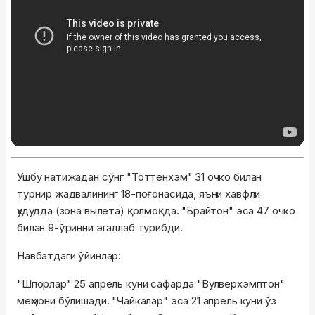
Ушбу натижадан сўнг "Тоттенхэм" 31 очко билан
турнир жадвалининг 18-поғонасида, яъни хавфли
ҳудудда (зона вылета) қолмоқда. "Брайтон" эса 47 очко
билан 9-ўринни эгаллаб турибди.
Навбатдаги ўйинлар:
"Шпорлар" 25 апрель куни сафарда "Вулверхэмптон"
меҳмони бўлишади. "Чайкалар" эса 21 апрель куни ўз