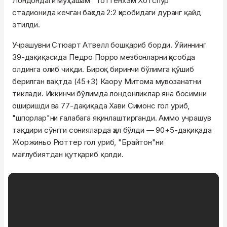
Лондондаги муҳташам "Тоттенхэм Хотспур"
стадионида кечган баҳсда 2:2 ҳисобидаги дуранг қайд
этилди.
Учрашувни Стюарт Атвелл бошқариб борди. Ўйиннинг
39-дақиқасида Педро Порро мезбонларни ҳисобда
олдинга олиб чиқди. Бироқ биринчи бўлимга қўшиб
берилган вақтда (45+3) Каору Митома мувозанатни
тиклади. Иккинчи бўлимда лондонликлар яна босимни
оширишди ва 77-дақиқада Хави Симонс гол уриб,
"шпорлар"ни ғалабага яқинлаштирганди. Аммо учрашув
тақдири сўнгги сонияларда ҳал бўлди — 90+5-дақиқада
Жоржиньо Рюттер гол уриб, "Брайтон"ни
мағлубиятдан қутқариб қолди.