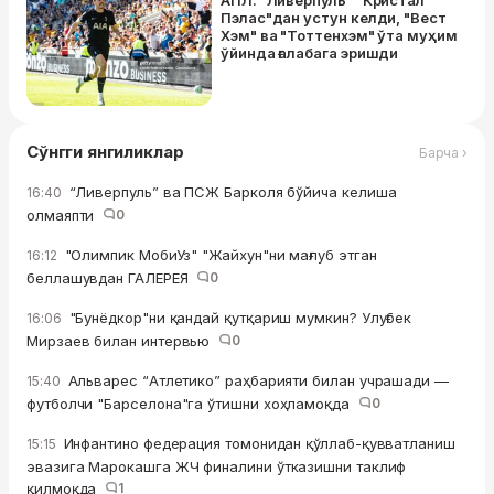
АПЛ. "Ливерпуль" "Кристал
Пэлас"дан устун келди, "Вест
Хэм" ва "Тоттенхэм" ўта муҳим
ўйинда ғалабага эришди
Сўнгги янгиликлар
Барча ›
“Ливерпуль” ва ПСЖ Барколя бўйича келиша
16:40
олмаяпти
0
"Олимпик МобиУз" "Жайхун"ни мағлуб этган
16:12
беллашувдан ГАЛЕРЕЯ
0
"Бунёдкор"ни қандай қутқариш мумкин? Улуғбек
16:06
Мирзаев билан интервью
0
Альварес “Атлетико” раҳбарияти билан учрашади —
15:40
футболчи "Барселона"га ўтишни хоҳламоқда
0
Инфантино федерация томонидан қўллаб-қувватланиш
15:15
эвазига Марокашга ЖЧ финалини ўтказишни таклиф
қилмоқда
1