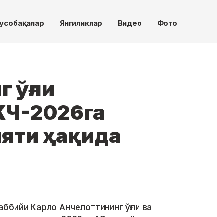
усобақалар
Янгиликлар
Видео
Фото
 ўғли
ЖЧ-2026га
яти ҳақида
ббийи Карло Анчелоттининг ўғли ва