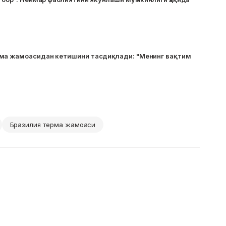
ма жамоасидан кетишини тасдиқлади: "Менинг вақтим
Бразилия терма жамоаси