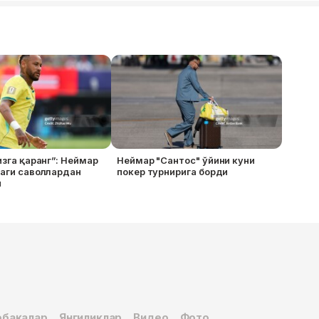
изга қаранг”: Неймар
Неймар "Сантос" ўйини куни
даги саволлардан
покер турнирига борди
и
бақалар
Янгиликлар
Видео
Фото