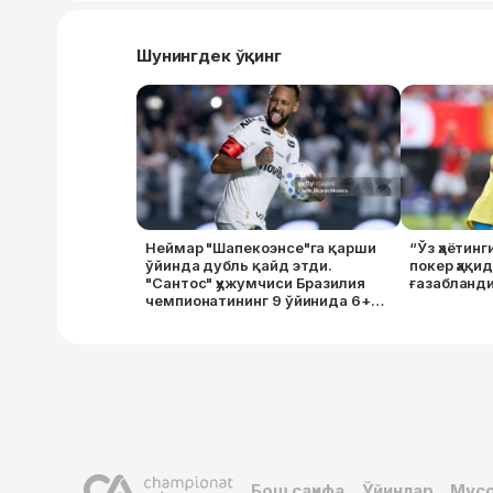
Шунингдек ўқинг
Неймар "Шапекоэнсе"га қарши
“Ўз ҳаётинг
ўйинда дубль қайд этди.
покер ҳақи
"Сантос" ҳужумчиси Бразилия
ғазабланд
чемпионатининг 9 ўйинида 6+2
натижа қайд этди
Бош саҳифа
Ўйинлар
Мусо