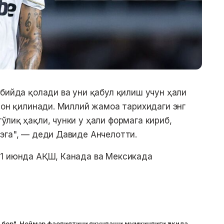
ббийда қолади ва уни қабул қилиш учун ҳали
ълон қилинади. Миллий жамоа тарихидаги энг
ўлиқ ҳақли, чунки у ҳали формага кириб,
эга", — деди Давиде Анчелотти.
11 июнда АҚШ, Канада ва Мексикада
т бор". Неймар фаолиятини якунлаши мумкинлиги ҳақида