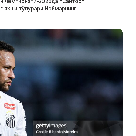
н чемпионати-2026да "Сантос"
г яхши тўпурари Неймарнинг