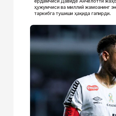
ёрдамчиси Давиде Анчелотти жаҳо
ҳужумчиси ва миллий жамоанинг эн
таркибга тушиши ҳақида гапирди.