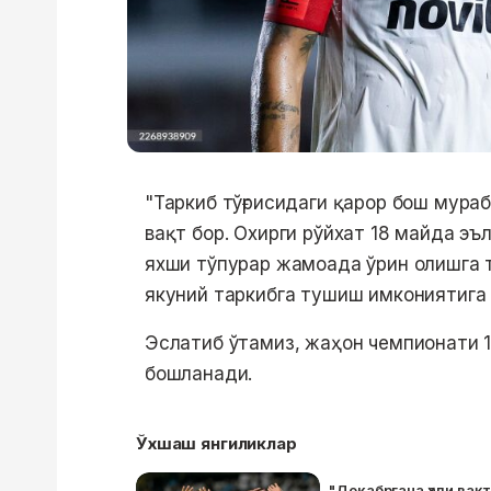
"Таркиб тўғрисидаги қарор бош мура
вақт бор. Охирги рўйхат 18 майда э
яхши тўпурар жамоада ўрин олишга т
якуний таркибга тушиш имкониятига 
Эслатиб ўтамиз, жаҳон чемпионати 
бошланади.
Ўхшаш янгиликлар
"Декабргача ҳали вақ