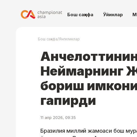
Бош саҳифа
Ўйинлар
М
/
Бош саҳифа
Янгиликлар
Анчелоттининг
Неймарнинг 
бориш имкони
гапирди
11 апр 2026, 09:35
Бразилия миллий жамоаси бош мура