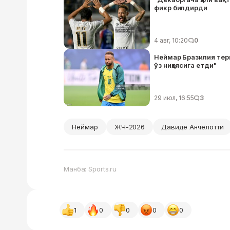
фикр билдирди
4 авг, 10:20
0
Неймар Бразилия тер
ўз ниҳоясига етди"
29 июл, 16:55
3
Неймар
ЖЧ-2026
Давиде Анчелотти
Манба: Sports.ru
1
0
0
0
0