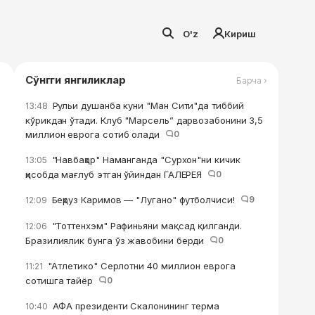
O'z
Кириш
Сўнгги янгиликлар
Барча ›
Рульи душанба куни "Ман Сити"да тиббий
13:48
кўрикдан ўтади. Клуб "Марсель” дарвозабонини 3,5
миллион еврога сотиб олади
0
"Навбаҳор" Наманганда "Сурхон"ни кичик
13:05
ҳисобда мағлуб этган ўйиндан ГАЛЕРЕЯ
0
Беҳруз Каримов — "Лугано" футболчиси!
9
12:09
"Тоттенхэм" Рафиньяни мақсад қилганди.
12:06
Бразилиялик бунга ўз жавобини берди
0
"Атлетико" Серлотни 40 миллион еврога
11:21
сотишга тайёр
0
АФА президенти Скалонининг терма
10:40