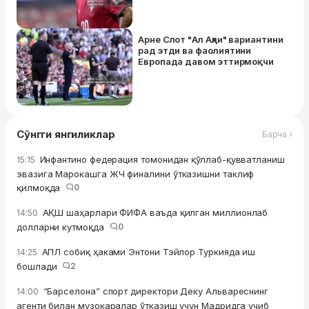
Арне Слот "Ал Аҳли" вариантини
рад этди ва фаолиятини
Европада давом эттирмоқчи
Сўнгги янгиликлар
Барча ›
Инфантино федерация томонидан қўллаб-қувватланиш
15:15
эвазига Марокашга ЖЧ финалини ўтказишни таклиф
қилмоқда
0
АҚШ шаҳарлари ФИФА ваъда қилган миллионлаб
14:50
долларни кутмоқда
0
АПЛ собиқ ҳаками Энтони Тэйлор Туркияда иш
14:25
бошлади
2
“Барселона” спорт директори Деку Альвареснинг
14:00
агенти билан музокаралар ўтказиш учун Мадридга учиб