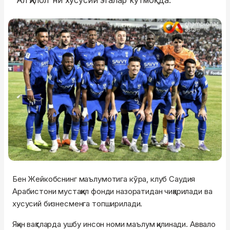
"Ал Ҳилол"ни хусусий эгалар кутмоқда.
Бен Жейкобснинг маълумотига кўра, клуб Саудия
Арабистони мустақил фонди назоратидан чиқарилади ва
хусусий бизнесменга топширилади.
Яқин вақтларда ушбу инсон номи маълум қилинади. Аввало