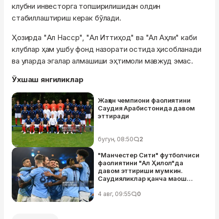
клубни инвесторга топширилишидан олдин
стабиллаштириш керак бўлади.
Ҳозирда "Ал Насср", "Ал Иттиҳод" ва "Ал Аҳли" каби
клублар ҳам ушбу фонд назорати остида ҳисобланади
ва уларда эгалар алмашиши эҳтимоли мавжуд эмас.
Ўхшаш янгиликлар
Жаҳон чемпиони фаолиятини
Саудия Арабистонида давом
эттиради
бугун, 08:50
2
"Манчестер Сити" футболчиси
фаолиятини "Ал Ҳилол"да
давом эттириши мумкин.
Саудияликлар қанча маош
таклиф қилгани маълум
4 авг, 09:55
0