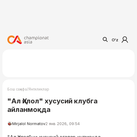
O'z
/
Бош саҳифа
Янгиликлар
"Ал Ҳилол" хусусий клубга
айланмоқда
Mirjalol Normatov
2 янв 2026, 09:54