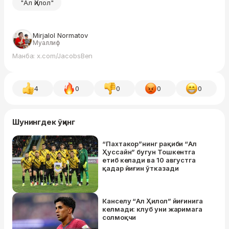
"Ал Ҳилол"
Mirjalol Normatov
Муаллиф
Манба: x.com/JacobsBen
4
0
0
0
0
Шунингдек ўқинг
“Пахтакор”нинг рақиби “Ал
Ҳуссайн” бугун Тошкентга
етиб келади ва 10 августга
қадар йиғин ўтказади
Канселу “Ал Ҳилол” йиғинига
келмади: клуб уни жаримага
солмоқчи