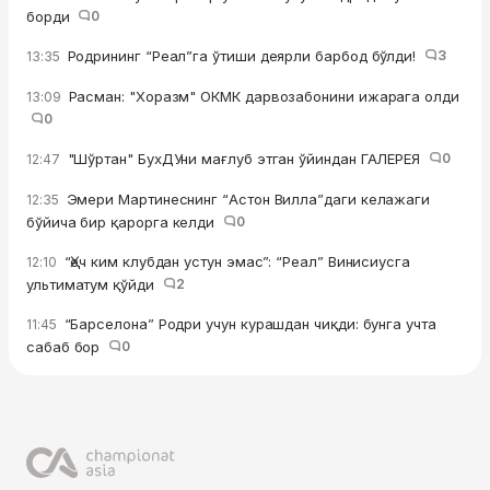
борди
0
Родрининг “Реал”га ўтиши деярли барбод бўлди!
3
13:35
Расман: "Хоразм" ОКМК дарвозабонини ижарага олди
13:09
0
"Шўртан" БухДУни мағлуб этган ўйиндан ГАЛЕРЕЯ
0
12:47
Эмери Мартинеснинг “Астон Вилла”даги келажаги
12:35
бўйича бир қарорга келди
0
“Ҳеч ким клубдан устун эмас”: “Реал” Винисиусга
12:10
ультиматум қўйди
2
“Барселона” Родри учун курашдан чиқди: бунга учта
11:45
сабаб бор
0