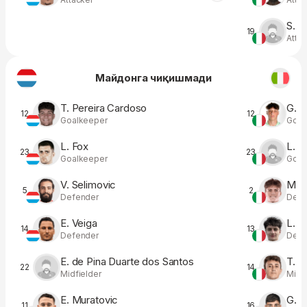
S. I
19
Atta
Майдонга чиқишмади
T. Pereira Cardoso
G. D
12
12
Goalkeeper
Goal
L. Fox
L. P
23
23
Goalkeeper
Goal
V. Selimovic
M. P
5
2
Defender
Defe
E. Veiga
L. R
14
13
Defender
Defe
E. de Pina Duarte dos Santos
T. Be
22
14
Midfielder
Midfi
E. Muratovic
G. F
11
16