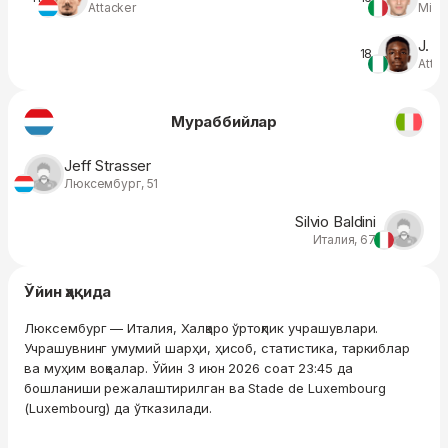
Attacker
Midfi
J. E
18
Atta
Мураббийлар
Jeff Strasser
Люксембург, 51
Silvio Baldini
Италия, 67
Ўйин ҳақида
Люксембург — Италия, Халқаро ўртоқлик учрашувлари.
Учрашувнинг умумий шарҳи, ҳисоб, статистика, таркиблар
ва муҳим воқеалар. Ўйин 3 июн 2026 соат 23:45 да
бошланиши режалаштирилган ва Stade de Luxembourg
(Luxembourg) да ўтказилади.