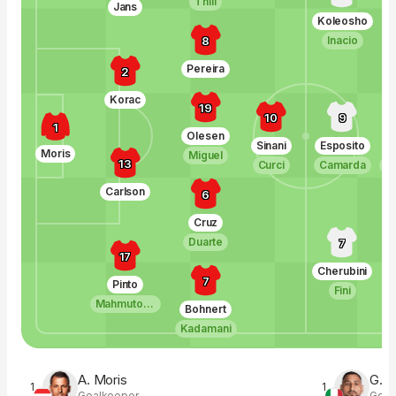
Thill
Jans
Koleosho
Inacio
8
Pereira
2
Korac
19
10
9
1
Olesen
Sinani
Esposito
Moris
Miguel
13
Curci
Camarda
D
Carlson
6
Cruz
Duarte
7
17
Cherubini
7
Pinto
Fini
Mahmutovic
Bohnert
Kadamani
A. Moris
G. 
1
1
Goalkeeper
Goal