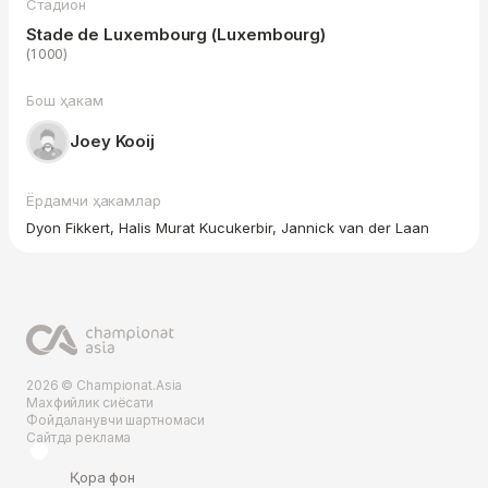
Стадион
Stade de Luxembourg (Luxembourg)
(1 000)
Бош ҳакам
Joey Kooij
Ёрдамчи ҳакамлар
Dyon Fikkert, Halis Murat Kucukerbir, Jannick van der Laan
2026 © Championat.Asia
Махфийлик сиёсати
Фойдаланувчи шартномаси
Сайтда реклама
Қора фон