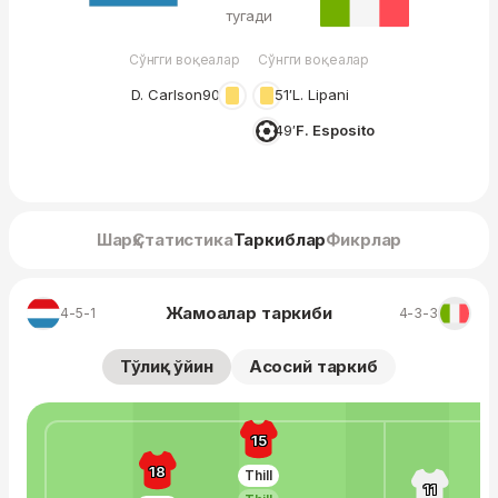
тугади
Сўнгги воқеалар
Сўнгги воқеалар
D. Carlson
90′
51′
L. Lipani
49′
F. Esposito
Шарҳ
Статистика
Таркиблар
Фикрлар
Жамоалар таркиби
4-5-1
4-3-3
Тўлиқ ўйин
Асосий таркиб
15
18
Thill
11