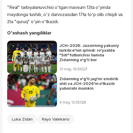
"Real" tarbiyalanuvchisi o'tgan mavsum 13ta o'yinda
maydonga tushib, o'z darvozasidan 17ta to'p olib chiqdi va
2ta "quruq" o'yin o'tkazdi.
O'xshash yangiliklar
JCH–2026: Jazoirning yakuniy
tarkibi e'lon qilindi: ro'yxatda
"Siti" futbolchisi hamda
Zidanning o'g'li bor
31 may, 19:55
7
Zidanning o'g'li jag'ini sindirib
oldi va JCH-2026'ni o'tkazib
yuborishi mumkin
4 may, 12:55
0
Luka Zidan
Rayo Valekano