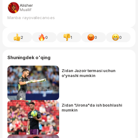
Alisher
Muallif
Manba: rayovallecano.es
2
0
1
0
0
Shuningdek o'qing
Zidan Jazoir termasi uchun
o'ynashi mumkin
Zidan "Jirona"da ish boshlashi
mumkin