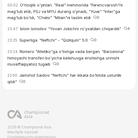
O'rtoqlik o'yinlari. "Real" mehmonda "Ferencvarosh"ni
00:02
mag'lub etdi, PSJ va MYU durang o'ynadi, "Yuve" "Inter"ga
mag'lub bo'ldi, "Chelsi" "Milan"ni taslim etdi
0
Islom Ismoilov: "Yovan Jokichni ro'yxatdan chiqardik"
4
23:47
Superliga. "Neftchi" - "Qizilqum" 5:0
0
23:25
Romero "Atletiko"ga o'tishga vada bergan. "Barselona"
23:24
himoyachi transferi bo'yicha kelishuvga erishishga urinishi
muvaffaqiyatsiz tugadi
0
Jamshid Saidov: "Neftchi" har ikkala bo'limda ustunlik
22:50
qildi"
0
2026 © Championat.Asia
Maxfiylik siyosati
Foydalanuvchi shartnomasi