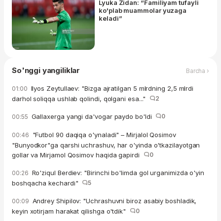
Lyuka Zidan: “Familiyam tufayli
ko'plab muammolar yuzaga
keladi”
So'nggi yangiliklar
Barcha ›
Ilyos Zeytullaev: "Bizga ajratilgan 5 mlrdning 2,5 mlrdi
01:00
darhol soliqqa ushlab qolindi, qolgani esa..."
2
Gallaxerga yangi da'vogar paydo bo'ldi
0
00:55
"Futbol 90 daqiqa o'ynaladi" – Mirjalol Qosimov
00:46
"Bunyodkor"ga qarshi uchrashuv, har o'yinda o'tkazilayotgan
gollar va Mirjamol Qosimov haqida gapirdi
0
Ro'ziqul Berdiev: "Birinchi bo'limda gol urganimizda o'yin
00:26
boshqacha kechardi"
5
Andrey Shipilov: "Uchrashuvni biroz asabiy boshladik,
00:09
keyin xotirjam harakat qilishga o'tdik"
0