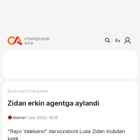
Ўз
/
Bosh sahifa
Yangiliklar
Zidan erkin agentga aylandi
Alisher
1 iyul 2022, 10:15
"Rayo Valekano" darvozaboni Luka Zidan klubdan
ketdi.