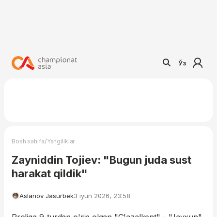
Ўз
/
Bosh sahifa
Yangiliklar
Zayniddin Tojiev: "Bugun juda sust
harakat qildik"
Aslanov Jasurbek
3 iyun 2026, 23:58