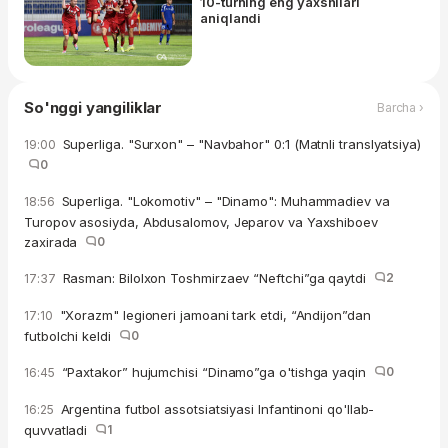
10-turning eng yaxshilari
aniqlandi
So'nggi yangiliklar
Barcha ›
Superliga. "Surxon" – "Navbahor" 0:1 (Matnli translyatsiya)
19:00
0
Superliga. "Lokomotiv" – "Dinamo": Muhammadiev va
18:56
Turopov asosiyda, Abdusalomov, Jeparov va Yaxshiboev
zaxirada
0
Rasman: Bilolxon Toshmirzaev “Neftchi”ga qaytdi
2
17:37
"Xorazm" legioneri jamoani tark etdi, “Andijon”dan
17:10
futbolchi keldi
0
“Paxtakor” hujumchisi “Dinamo”ga o'tishga yaqin
0
16:45
Argentina futbol assotsiatsiyasi Infantinoni qo'llab-
16:25
quvvatladi
1