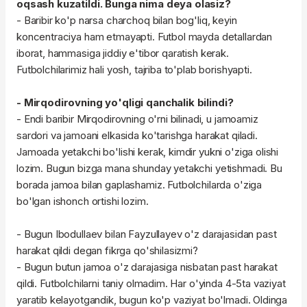
oqsash kuzatildi. Bunga nima deya olasiz?
- Baribir ko'p narsa charchoq bilan bog'liq, keyin
koncentraciya ham etmayapti. Futbol mayda detallardan
iborat, hammasiga jiddiy e'tibor qaratish kerak.
Futbolchilarimiz hali yosh, tajriba to'plab borishyapti.
- Mirqodirovning yo'qligi qanchalik bilindi?
- Endi baribir Mirqodirovning o'rni bilinadi, u jamoamiz
sardori va jamoani elkasida ko'tarishga harakat qiladi.
Jamoada yetakchi bo'lishi kerak, kimdir yukni o'ziga olishi
lozim. Bugun bizga mana shunday yetakchi yetishmadi. Bu
borada jamoa bilan gaplashamiz. Futbolchilarda o'ziga
bo'lgan ishonch ortishi lozim.
- Bugun Ibodullaev bilan Fayzullayev o'z darajasidan past
harakat qildi degan fikrga qo'shilasizmi?
- Bugun butun jamoa o'z darajasiga nisbatan past harakat
qildi. Futbolchilarni taniy olmadim. Har o'yinda 4-5ta vaziyat
yaratib kelayotgandik, bugun ko'p vaziyat bo'lmadi. Oldinga