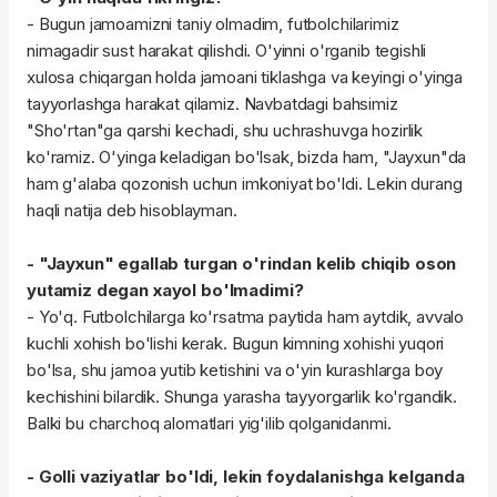
- Bugun jamoamizni taniy olmadim, futbolchilarimiz
nimagadir sust harakat qilishdi. O'yinni o'rganib tegishli
xulosa chiqargan holda jamoani tiklashga va keyingi o'yinga
tayyorlashga harakat qilamiz. Navbatdagi bahsimiz
"Sho'rtan"ga qarshi kechadi, shu uchrashuvga hozirlik
ko'ramiz. O'yinga keladigan bo'lsak, bizda ham, "Jayxun"da
ham g'alaba qozonish uchun imkoniyat bo'ldi. Lekin durang
haqli natija deb hisoblayman.
- "Jayxun" egallab turgan o'rindan kelib chiqib oson
yutamiz degan xayol bo'lmadimi?
- Yo'q. Futbolchilarga ko'rsatma paytida ham aytdik, avvalo
kuchli xohish bo'lishi kerak. Bugun kimning xohishi yuqori
bo'lsa, shu jamoa yutib ketishini va o'yin kurashlarga boy
kechishini bilardik. Shunga yarasha tayyorgarlik ko'rgandik.
Balki bu charchoq alomatlari yig'ilib qolganidanmi.
- Golli vaziyatlar bo'ldi, lekin foydalanishga kelganda