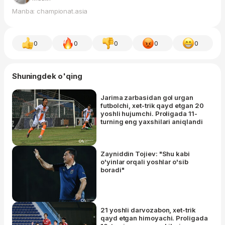
Manba: championat.asia
0
0
0
0
0
Shuningdek o'qing
Jarima zarbasidan gol urgan
futbolchi, xet-trik qayd etgan 20
yoshli hujumchi. Proligada 11-
turning eng yaxshilari aniqlandi
Zayniddin Tojiev: "Shu kabi
o'yinlar orqali yoshlar o'sib
boradi"
21 yoshli darvozabon, xet-trik
qayd etgan himoyachi. Proligada