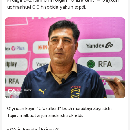
Proliga 9-turdan o'rin olgan "G'azalkent" – "Jayxun"
uchrashuvi 0:0 hisobida yakun topdi.
O'yindan keyin "G'azalkent" bosh murabbiyi Zayniddin
Tojiev matbuot anjumanida ishtirok etdi.
- O'yin haqida fikringiz?