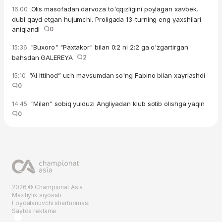
Olis masofadan darvoza to'qqizligini poylagan xavbek,
16:00
dubl qayd etgan hujumchi. Proligada 13-turning eng yaxshilari
aniqlandi
0
"Buxoro" "Paxtakor" bilan 0:2 ni 2:2 ga o'zgartirgan
15:36
bahsdan GALEREYA
2
“Al Ittihod” uch mavsumdan so'ng Fabino bilan xayrlashdi
15:10
0
"Milan" sobiq yulduzi Angliyadan klub sotib olishga yaqin
14:45
0
2026 © Championat.Asia
Maxfiylik siyosati
Foydalanuvchi shartnomasi
Saytda reklama