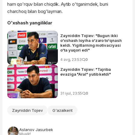
ham qo'rquv bilan chiqdik. Aytib o'tganimdek, buni
charchoq bilan bog'layman.
O'xshash yangiliklar
Zayniddin Tojiev: "Bugun ikki
o'xshash loyiha o'zaro to'qnash
keldi. Yigitlarning motivaciyasi
o'ta yuqori edi"
4 avg, 23:53
0
Zayniddin Tojiev: "Tajriba
evaziga "Aral" yutib ketdi"
31 iyul, 23:55
0
Zayniddin Tojiev
G'azalkent
Aslanov Jasurbek
Muallif