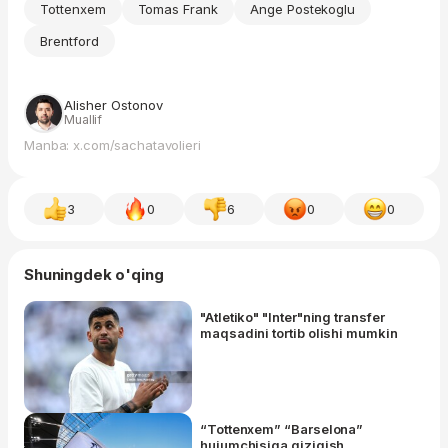
Tottenxem
Tomas Frank
Ange Postekoglu
Brentford
Alisher Ostonov
Muallif
Manba: x.com/sachatavolieri
3
0
6
0
0
Shuningdek o'qing
"Atletiko" "Inter"ning transfer
maqsadini tortib olishi mumkin
“Tottenxem” “Barselona”
hujumchisiga qiziqish