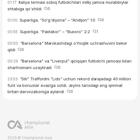
Italiya termasi sobiq futbolchilari milliy jamoa murabbiylar
01:17
shtabiga qo'shildi
0
Superliga. “So'g'diyona” – “Andijon” 1:0
0
01:00
Superliga. “Paxtakor” – “Buxoro” 2:2
1
00:55
"Barselona" Marokashdagi o'rtoqlik uchrashuvini bekor
00:50
qildi
0
"Barselona" va "Liverpul" qiziqqan futbolchi jamoasi bilan
00:29
shartnomani uzaytiradi
0
"Siti" Traffordni "Lids" uchun rekord darajadagi 40 million
23:53
funt va bonuslar evaziga sotdi. Jeyms tarixdagi eng qimmat
britan darvozaboniga aylandi
0
2026 © Championat.Asia