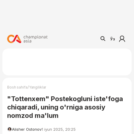
Ўз
/
Bosh sahifa
Yangiliklar
"Tottenxem" Postekogluni iste'foga
chiqaradi, uning o'rniga asosiy
nomzod ma'lum
Alisher Ostonov
1 iyun 2025, 20:25