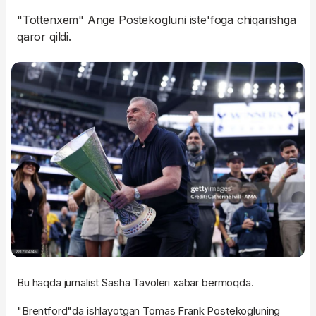
"Tottenxem" Ange Postekogluni iste'foga chiqarishga
qaror qildi.
Bu haqda jurnalist Sasha Tavoleri xabar bermoqda.
"Brentford"da ishlayotgan Tomas Frank Postekogluning