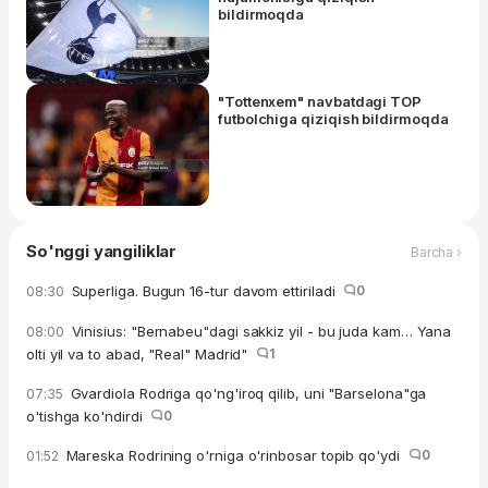
bildirmoqda
"Tottenxem" navbatdagi TOP
futbolchiga qiziqish bildirmoqda
So'nggi yangiliklar
Barcha ›
Superliga. Bugun 16-tur davom ettiriladi
0
08:30
Vinisius: "Bernabeu"dagi sakkiz yil - bu juda kam… Yana
08:00
olti yil va to abad, "Real" Madrid"
1
Gvardiola Rodriga qo'ng'iroq qilib, uni "Barselona"ga
07:35
o'tishga ko'ndirdi
0
Mareska Rodrining o'rniga o'rinbosar topib qo'ydi
0
01:52