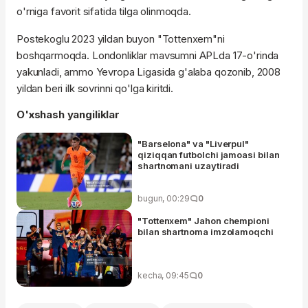
o'rniga favorit sifatida tilga olinmoqda.
Postekoglu 2023 yildan buyon "Tottenxem"ni
boshqarmoqda. Londonliklar mavsumni APLda 17-o'rinda
yakunladi, ammo Yevropa Ligasida g'alaba qozonib, 2008
yildan beri ilk sovrinni qo'lga kiritdi.
O'xshash yangiliklar
"Barselona" va "Liverpul"
qiziqqan futbolchi jamoasi bilan
shartnomani uzaytiradi
bugun, 00:29
0
"Tottenxem" Jahon chempioni
bilan shartnoma imzolamoqchi
kecha, 09:45
0