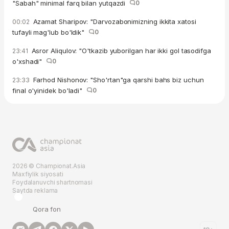
"Sabah" minimal farq bilan yutqazdi
0
Azamat Sharipov: "Darvozabonimizning ikkita xatosi
00:02
tufayli mag'lub bo'ldik"
0
Asror Aliqulov: "O'tkazib yuborilgan har ikki gol tasodifga
23:41
o'xshadi"
0
Farhod Nishonov: "Sho'rtan"ga qarshi bahs biz uchun
23:33
final o'yinidek bo'ladi"
0
2026 © Championat.Asia
Maxfiylik siyosati
Foydalanuvchi shartnomasi
Saytda reklama
Qora fon