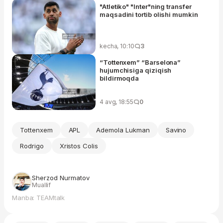
"Atletiko" "Inter"ning transfer
maqsadini tortib olishi mumkin
kecha, 10:10
3
“Tottenxem” “Barselona”
hujumchisiga qiziqish
bildirmoqda
4 avg, 18:55
0
Tottenxem
APL
Ademola Lukman
Savino
Rodrigo
Xristos Colis
Sherzod Nurmatov
Muallif
Manba: TEAMtalk