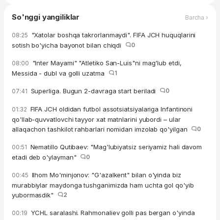
So'nggi yangiliklar
Barcha ›
"Xatolar boshqa takrorlanmaydi". FIFA JCH huquqlarini
08:25
sotish bo'yicha bayonot bilan chiqdi
0
"Inter Mayami" "Atletiko San-Luis"ni mag'lub etdi,
08:00
Messida - dubl va golli uzatma
1
Superliga. Bugun 2-davraga start beriladi
0
07:41
FIFA JCH oldidan futbol assotsiatsiyalariga Infantinoni
01:32
qo'llab-quvvatlovchi tayyor xat matnlarini yubordi – ular
allaqachon tashkilot rahbarlari nomidan imzolab qo'yilgan
0
Nematillo Qutibaev: "Mag'lubiyatsiz seriyamiz hali davom
00:51
etadi deb o'ylayman"
0
Ilhom Mo'minjonov: "G'azalkent" bilan o'yinda biz
00:45
murabbiylar maydonga tushganimizda ham uchta gol qo'yib
yubormasdik"
2
YCHL saralashi. Rahmonaliev golli pas bergan o'yinda
00:19