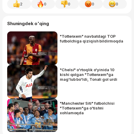
2
0
0
0
0
Shuningdek o'qing
"Tottenxem" navbatdagi TOP
futbolchiga qiziqish bildirmoqda
"Chelsi" o'rtoqlik o'yinida 10
kishi qolgan "Tottenxem"ga
mag'lub bo'ldi, Tonali gol urdi
"Manchester Siti" futbolchisi
"Tottenxem"ga o'tishni
xohlamoqda