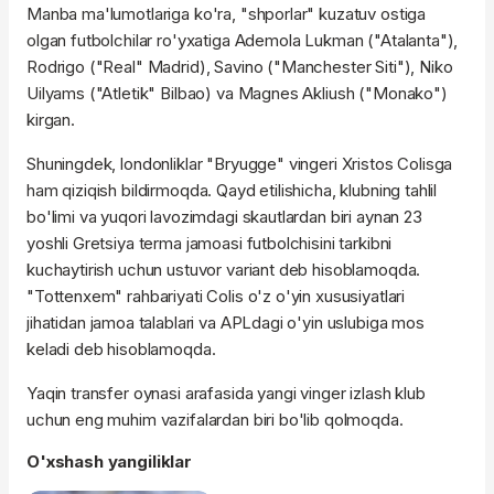
Manba ma'lumotlariga ko'ra, "shporlar" kuzatuv ostiga
olgan futbolchilar ro'yxatiga Ademola Lukman ("Atalanta"),
Rodrigo ("Real" Madrid), Savino ("Manchester Siti"), Niko
Uilyams ("Atletik" Bilbao) va Magnes Akliush ("Monako")
kirgan.
Shuningdek, londonliklar "Bryugge" vingeri Xristos Colisga
ham qiziqish bildirmoqda. Qayd etilishicha, klubning tahlil
bo'limi va yuqori lavozimdagi skautlardan biri aynan 23
yoshli Gretsiya terma jamoasi futbolchisini tarkibni
kuchaytirish uchun ustuvor variant deb hisoblamoqda.
"Tottenxem" rahbariyati Colis o'z o'yin xususiyatlari
jihatidan jamoa talablari va APLdagi o'yin uslubiga mos
keladi deb hisoblamoqda.
Yaqin transfer oynasi arafasida yangi vinger izlash klub
uchun eng muhim vazifalardan biri bo'lib qolmoqda.
O'xshash yangiliklar