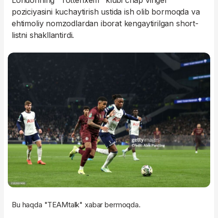
Londonning "Tottenxem" klubi chap vinger
poziciyasini kuchaytirish ustida ish olib bormoqda va
ehtimoliy nomzodlardan iborat kengaytirilgan short-
listni shakllantirdi.
Bu haqda "TEAMtalk" xabar bermoqda.