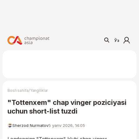
Ўз
/
Bosh sahifa
Yangiliklar
"Tottenxem" chap vinger poziciyasi
uchun short-list tuzdi
Sherzod Nurmatov
5 yanv 2026, 14:05