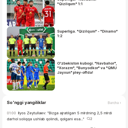
"Qizilqum" 1:1
Superliga. "Qizilqum" - "Dinamo"
1:2
O'zbekiston kubogi. "Navbahor",
"Xorazm", "Bunyodkor" va "QMU
Jayxun" pley-offda!
So'nggi yangiliklar
Barcha ›
Ilyos Zeytullaev: "Bizga ajratilgan 5 mlrdning 2,5 mlrdi
01:00
darhol soliqqa ushlab qolindi, qolgani esa..."
2