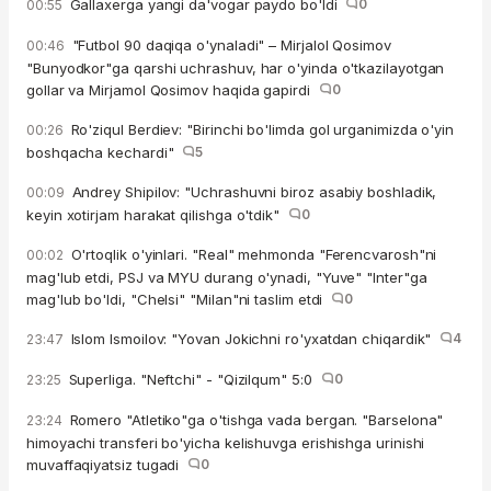
Gallaxerga yangi da'vogar paydo bo'ldi
0
00:55
"Futbol 90 daqiqa o'ynaladi" – Mirjalol Qosimov
00:46
"Bunyodkor"ga qarshi uchrashuv, har o'yinda o'tkazilayotgan
gollar va Mirjamol Qosimov haqida gapirdi
0
Ro'ziqul Berdiev: "Birinchi bo'limda gol urganimizda o'yin
00:26
boshqacha kechardi"
5
Andrey Shipilov: "Uchrashuvni biroz asabiy boshladik,
00:09
keyin xotirjam harakat qilishga o'tdik"
0
O'rtoqlik o'yinlari. "Real" mehmonda "Ferencvarosh"ni
00:02
mag'lub etdi, PSJ va MYU durang o'ynadi, "Yuve" "Inter"ga
mag'lub bo'ldi, "Chelsi" "Milan"ni taslim etdi
0
Islom Ismoilov: "Yovan Jokichni ro'yxatdan chiqardik"
4
23:47
Superliga. "Neftchi" - "Qizilqum" 5:0
0
23:25
Romero "Atletiko"ga o'tishga vada bergan. "Barselona"
23:24
himoyachi transferi bo'yicha kelishuvga erishishga urinishi
muvaffaqiyatsiz tugadi
0