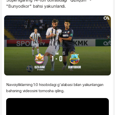
Superliganing 14-turi doirasidagi "Qizilqum" -
"Bunyodkor" bahsi yakunlandi.
Navoiyliklarning 1:0 hisobidagi g'alabasi bilan yakunlangan
bahsning videosini tomosha qiling.