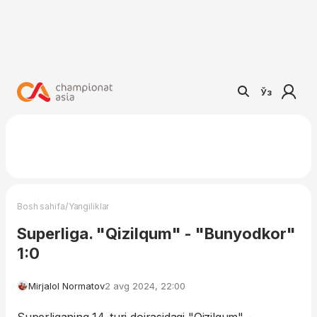
Ўз
/
Bosh sahifa
Yangiliklar
Superliga. "Qizilqum" - "Bunyodkor"
1:0
Mirjalol Normatov
2 avg 2024, 22:00