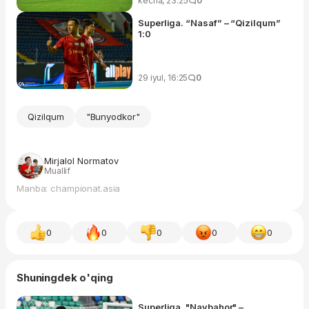
kecha, 23:25
0
Superliga. “Nasaf” – “Qizilqum”
1:0
29 iyul, 16:25
0
Qizilqum
"Bunyodkor"
Mirjalol Normatov
Muallif
Manba: championat.asia
0
0
0
0
0
Shuningdek o'qing
Superliga. "Navbahor" –