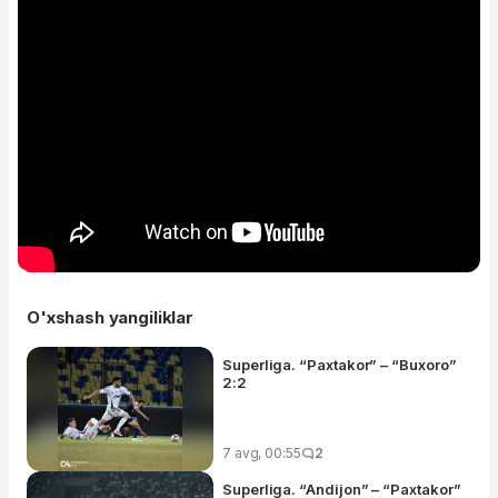
O'xshash yangiliklar
Superliga. “Paxtakor” – “Buxoro”
2:2
7 avg, 00:55
2
Superliga. “Andijon” – “Paxtakor”