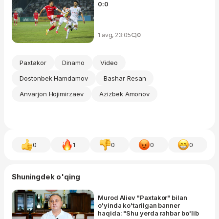
0:0
1 avg, 23:05
0
Paxtakor
Dinamo
Video
Dostonbek Hamdamov
Bashar Resan
Anvarjon Hojimirzaev
Azizbek Amonov
0
1
0
0
0
Shuningdek o'qing
Murod Aliev "Paxtakor" bilan
o'yinda ko'tarilgan banner
haqida: "Shu yerda rahbar bo'lib