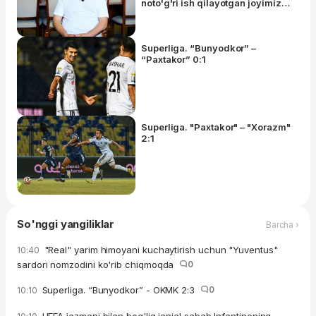
noto'g'ri ish qilayotgan joyimiz
yo'q"
Superliga. “Bunyodkor” –
“Paxtakor” 0:1
Superliga. "Paxtakor" – "Xorazm"
2:1
So'nggi yangiliklar
Barcha ›
"Real" yarim himoyani kuchaytirish uchun "Yuventus"
10:40
sardori nomzodini ko'rib chiqmoqda
0
Superliga. “Bunyodkor” - OKMK 2:3
0
10:10