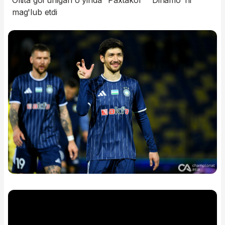
Oltita gol urilgan o'yinda "Paxtakor" "Dinamo"ni
mag'lub etdi