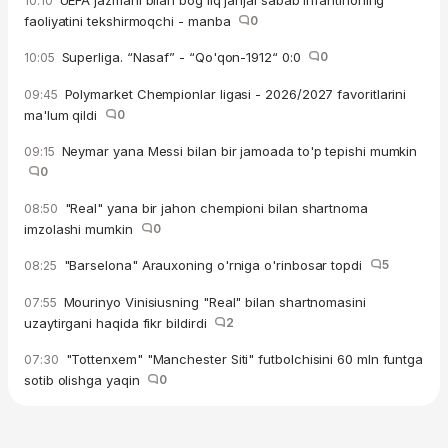
UEFA jazmani bilan bog'liq janjal sabab Infantinoning
10:10
faoliyatini tekshirmoqchi - manba
0
Superliga. “Nasaf” - “Qo'qon-1912“ 0:0
0
10:05
Polymarket Chempionlar ligasi - 2026/2027 favoritlarini
09:45
ma'lum qildi
0
Neymar yana Messi bilan bir jamoada to'p tepishi mumkin
09:15
0
"Real" yana bir jahon chempioni bilan shartnoma
08:50
imzolashi mumkin
0
"Barselona" Arauxoning o'rniga o'rinbosar topdi
5
08:25
Mourinyo Vinisiusning "Real" bilan shartnomasini
07:55
uzaytirgani haqida fikr bildirdi
2
"Tottenxem" "Manchester Siti" futbolchisini 60 mln funtga
07:30
sotib olishga yaqin
0