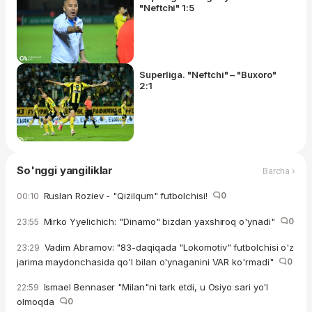
"Neftchi" 1:5
Superliga. "Neftchi" – "Buxoro"
2:1
So'nggi yangiliklar
Barcha ›
Ruslan Roziev - "Qizilqum" futbolchisi!
0
00:10
Mirko Yyelichich: "Dinamo" bizdan yaxshiroq o'ynadi"
0
23:55
Vadim Abramov: "83-daqiqada "Lokomotiv" futbolchisi o'z
23:29
jarima maydonchasida qo'l bilan o'ynaganini VAR ko'rmadi"
0
Ismael Bennaser "Milan"ni tark etdi, u Osiyo sari yo'l
22:59
olmoqda
0