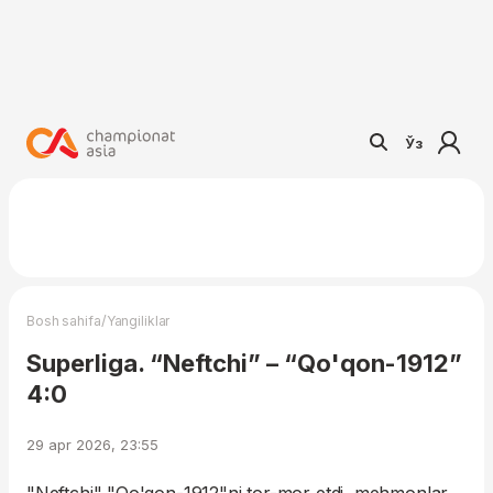
Ўз
/
Bosh sahifa
Yangiliklar
Superliga. “Neftchi” – “Qo'qon-1912”
4:0
29 apr 2026, 23:55