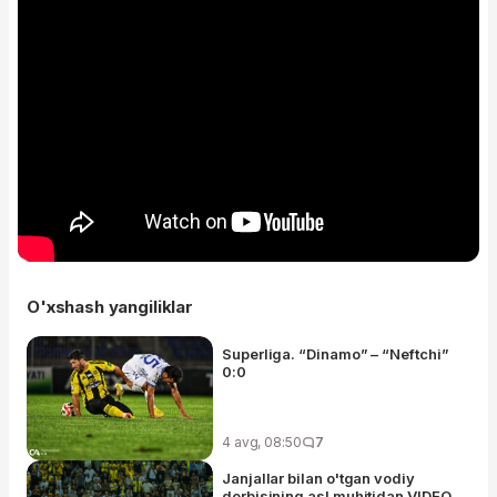
O'xshash yangiliklar
Superliga. “Dinamo” – “Neftchi”
0:0
4 avg, 08:50
7
Janjallar bilan o'tgan vodiy
derbisining asl muhitidan VIDEO