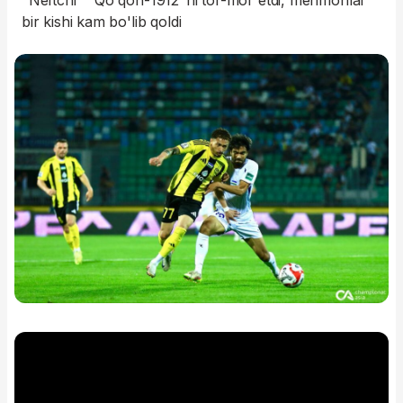
"Neftchi" "Qo'qon-1912"ni tor-mor etdi, mehmonlar
bir kishi kam bo'lib qoldi