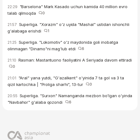
"Barselona" Mark Kasado uchun kamida 40 million evro
22:29
talab qilmoqda
0
Superliga. "Xorazm" o'z uyida "Mashal" ustidan ishonchli
21:57
g'alabaga erishdi
1
Superliga. "Lokomotiv" o'z maydonida goli inobatga
21:25
olinmagan "Dinamo"ni mag'lub etdi
6
Rasman: Mastantuono faoliyatini A Seriyada davom ettiradi
21:10
0
"Aral" yana yutdi, "G'azalkent" o'yinida 7 ta gol va 3 ta
21:01
qizil kartochka | "Proliga sharhi", 13-tur
0
Superliga. "Surxon" Namanganda mezbon bo'lgan o'yinda
20:55
"Navbahor" g'alaba qozondi
6