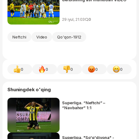
29 iyul, 21:03
0
Neftchi
Video
Qo'qon-1912
0
0
0
0
0
Shuningdek o'qing
Superliga. “Neftchi” –
“Navbahor” 1:1
Superliga. "So'g'diyona" -