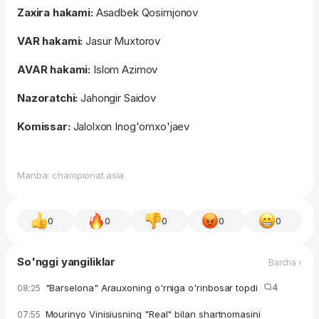
Zaxira hakami:
Asadbek Qosimjonov
VAR hakami:
Jasur Muxtorov
AVAR hakami:
Islom Azimov
Nazoratchi:
Jahongir Saidov
Komissar:
Jalolxon Inog'omxo'jaev
Manba: championat.asia
0
0
0
0
0
So'nggi yangiliklar
Barcha ›
"Barselona" Arauxoning o'rniga o'rinbosar topdi
4
08:25
Mourinyo Vinisiusning "Real" bilan shartnomasini
07:55