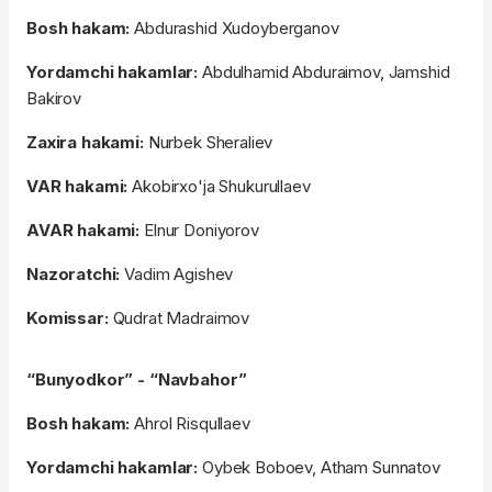
Bosh hakam:
Abdurashid Xudoyberganov
Yordamchi hakamlar:
Abdulhamid Abduraimov, Jamshid
Bakirov
Zaxira hakami:
Nurbek Sheraliev
VAR hakami:
Akobirxo'ja Shukurullaev
AVAR hakami:
Elnur Doniyorov
Nazoratchi:
Vadim Agishev
Komissar:
Qudrat Madraimov
“Bunyodkor” - “Navbahor”
Bosh hakam:
Ahrol Risqullaev
Yordamchi hakamlar:
Oybek Boboev, Atham Sunnatov