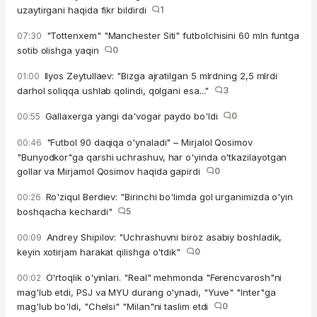
uzaytirgani haqida fikr bildirdi
1
"Tottenxem" "Manchester Siti" futbolchisini 60 mln funtga
07:30
sotib olishga yaqin
0
Ilyos Zeytullaev: "Bizga ajratilgan 5 mlrdning 2,5 mlrdi
01:00
darhol soliqqa ushlab qolindi, qolgani esa..."
3
Gallaxerga yangi da'vogar paydo bo'ldi
0
00:55
"Futbol 90 daqiqa o'ynaladi" – Mirjalol Qosimov
00:46
"Bunyodkor"ga qarshi uchrashuv, har o'yinda o'tkazilayotgan
gollar va Mirjamol Qosimov haqida gapirdi
0
Ro'ziqul Berdiev: "Birinchi bo'limda gol urganimizda o'yin
00:26
boshqacha kechardi"
5
Andrey Shipilov: "Uchrashuvni biroz asabiy boshladik,
00:09
keyin xotirjam harakat qilishga o'tdik"
0
O'rtoqlik o'yinlari. "Real" mehmonda "Ferencvarosh"ni
00:02
mag'lub etdi, PSJ va MYU durang o'ynadi, "Yuve" "Inter"ga
mag'lub bo'ldi, "Chelsi" "Milan"ni taslim etdi
0