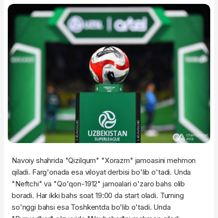
Navoiy shahrida "Qizilqum" "Xorazm" jamoasini mehmon
qiladi. Farg'onada esa viloyat derbisi bo'lib o'tadi. Unda
"Neftchi" va "Qo'qon-1912" jamoalari o'zaro bahs olib
boradi. Har ikki bahs soat 19:00 da start oladi. Turning
so'nggi bahsi esa Toshkentda bo'lib o'tadi. Unda