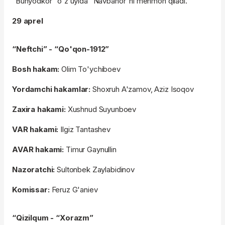
"Bunyodkor" o'z uyida "Navbahor"ni mehmon qiladi.
29 aprel
“Neftchi” - “Qo'qon-1912”
Bosh hakam:
Olim To'ychiboev
Yordamchi hakamlar:
Shoxruh A'zamov, Aziz Isoqov
Zaxira hakami:
Xushnud Suyunboev
VAR hakami:
Ilgiz Tantashev
AVAR hakami:
Timur Gaynullin
Nazoratchi:
Sultonbek Zaylabidinov
Komissar:
Feruz G'aniev
“Qizilqum - “Xorazm”