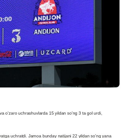
 va o'zaro uchrashuvlarda 15 yildan so'ng 3 ta gol urdi,
yatga uchratdi. Jamoa bunday natijani 22 yildan so'ng yana