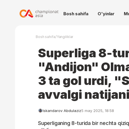
Bosh sahifa
O'yinlar
M
/
Bosh sahifa
Yangiliklar
Superliga 8-tur
"Andijon" Olm
3 ta gol urdi, "
avvalgi natijani
Iskandarov Abdulaziz
5 may 2025, 18:58
Superliganing 8-turida bir nechta qiziq