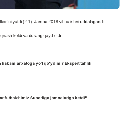
or"ni yutdi (2:1). Jamoa 2018 yil bu ishni uddalagandi.
'qnash keldi va durang qayd etdi.
 hakamlar xatoga yo'l qo'ydimi? Ekspert tahlili
ar futbolchimiz Superliga jamoalariga ketdi"