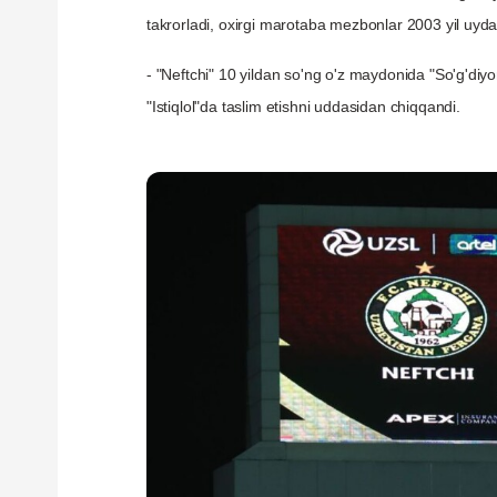
takrorladi, oxirgi marotaba mezbonlar 2003 yil uyda
- "Neftchi" 10 yildan so'ng o'z maydonida "So'g'diyon
"Istiqlol"da taslim etishni uddasidan chiqqandi.