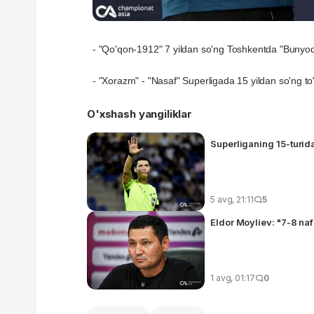
- "Qo'qon-1912" 7 yildan so'ng Toshkentda "Bunyodk
- "Xorazm" - "Nasaf" Superligada 15 yildan so'ng to
O'xshash yangiliklar
Superliganing 15-turida
5 avg, 21:11
5
Eldor Moyliev: "7-8 naf
1 avg, 01:17
0