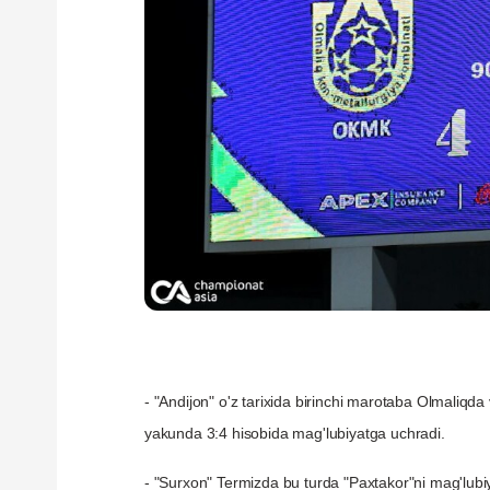
- "Andijon" o'z tarixida birinchi marotaba Olmaliqda
yakunda 3:4 hisobida mag'lubiyatga uchradi.
- "Surxon" Termizda bu turda "Paxtakor"ni mag'lubi