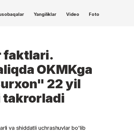
usobaqalar
Yangiliklar
Video
Foto
 faktlari.
aliqda OKMKga
Surxon" 22 yil
 takrorladi
arli va shiddatli uchrashuvlar bo'lib