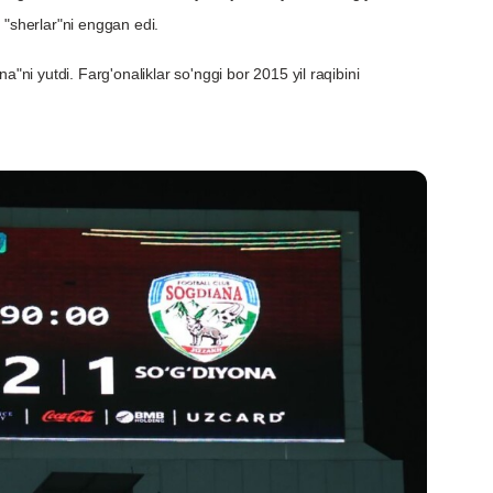
 "sherlar"ni enggan edi.
a"ni yutdi. Farg'onaliklar so'nggi bor 2015 yil raqibini