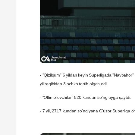
- "Qizilqum" 6 yildan keyin Superligada "Navbahor" u
yil raqibidan 3 ochko tortib olgan edi.
- "Oltin izlovchilar" 520 kundan so'ng uyga qaytdi.
- 7 yil, 2717 kundan so'ng yana G'uzor Superliga o'