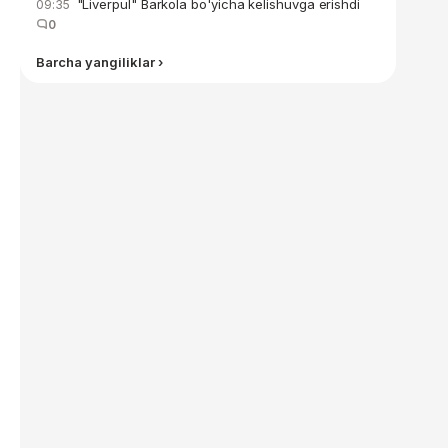
"Liverpul" Barkola bo'yicha kelishuvga erishdi
09:35
0
Barcha yangiliklar ›