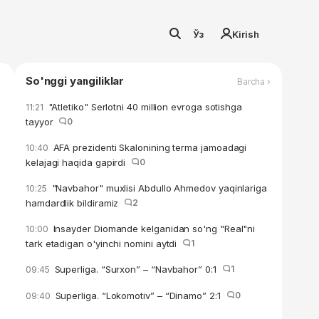
Ўз
Kirish
So'nggi yangiliklar
Barcha ›
"Atletiko" Serlotni 40 million evroga sotishga
11:21
tayyor
0
AFA prezidenti Skalonining terma jamoadagi
10:40
kelajagi haqida gapirdi
0
"Navbahor" muxlisi Abdullo Ahmedov yaqinlariga
10:25
hamdardlik bildiramiz
2
Insayder Diomande kelganidan so'ng "Real"ni
10:00
tark etadigan o'yinchi nomini aytdi
1
Superliga. “Surxon” – “Navbahor” 0:1
1
09:45
Superliga. “Lokomotiv” – “Dinamo” 2:1
0
09:40