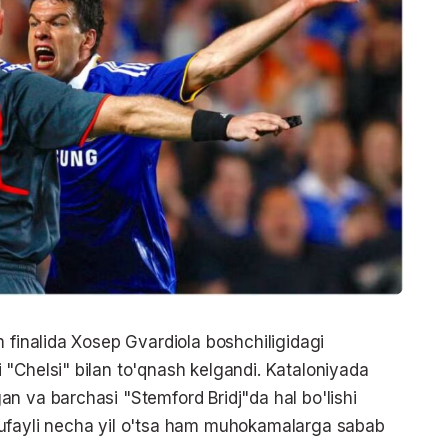
m finalida Xosep Gvardiola boshchiligidagi
"Chelsi" bilan to'qnash kelgandi. Kataloniyada
n va barchasi "Stemford Bridj"da hal bo'lishi
tufayli necha yil o'tsa ham muhokamalarga sabab