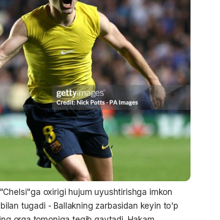
"Chelsi"ga oxirigi hujum uyushtirishga imkon
 bilan tugadi - Ballakning zarbasidan keyin to'p
ning orqa tomoniga tegib qaytadi. Hakam