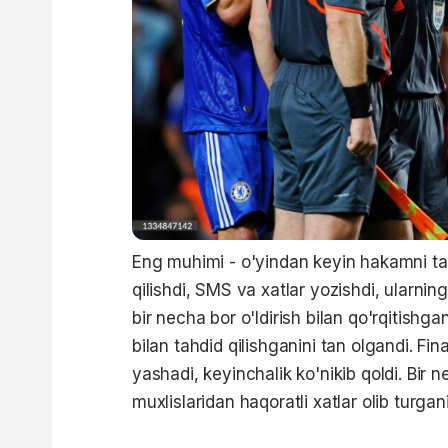
Eng muhimi - o'yindan keyin hakamni ta
qilishdi, SMS va xatlar yozishdi, ularnin
bir necha bor o'ldirish bilan qo'rqitishga
bilan tahdid qilishganini tan olgandi. Fi
yashadi, keyinchalik ko'nikib qoldi. Bir n
muxlislaridan haqoratli xatlar olib turgani