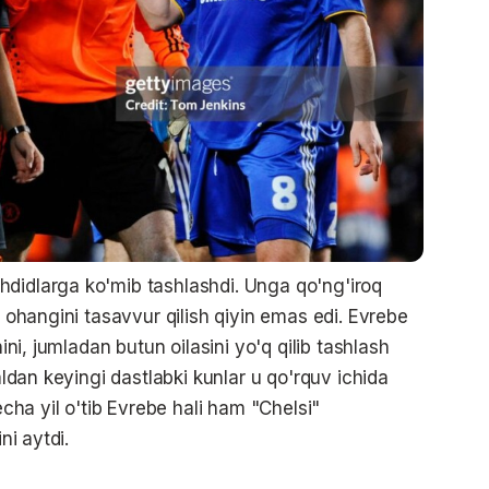
hdidlarga ko'mib tashlashdi. Unga qo'ng'iroq
g ohangini tasavvur qilish qiyin emas edi. Evrebe
nini, jumladan butun oilasini yo'q qilib tashlash
naldan keyingi dastlabki kunlar u qo'rquv ichida
echa yil o'tib Evrebe hali ham "Chelsi"
ni aytdi.