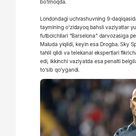
bo'lmoqda.
Londondagi uchrashuvning 9-daqiqasida M
taymining o'zidayoq bahsli vaziyatlar yu
futbolchilari "Barselona" darvozasiga pe
Maluda yiqildi, keyin esa Drogba. Sky Spo
tahlil qildi va telekanal ekspertlari fikri
edi, ikkinchi vaziyatda esa penalti belgi
to'sib qo'ygandi.