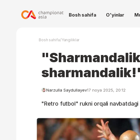
Bosh sahifa
O'yinlar
M
/
Bosh sahifa
Yangiliklar
"Sharmandalik
sharmandalik!
Narzulla Saydullayev
17 noya 2025, 20:12
"Retro futbol" rukni orqali navbatdagi