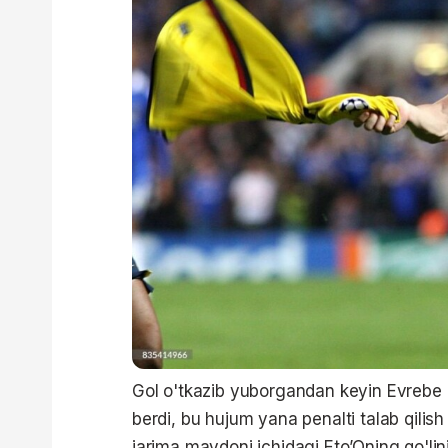
Gol o'tkazib yuborgandan keyin Evrebe 
berdi, bu hujum yana penalti talab qilish
jarima maydoni ichidagi Eto’Oning qo'li