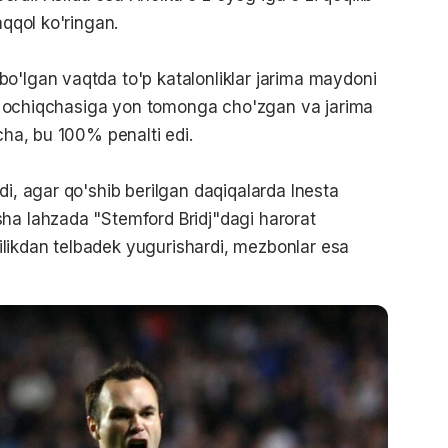
yaqqol ko'ringan.
o'lgan vaqtda to'p katalonliklar jarima maydoni
lini ochiqchasiga yon tomonga cho'zgan va jarima
icha, bu 100% penalti edi.
di, agar qo'shib berilgan daqiqalarda Inesta
ha lahzada "Stemford Bridj"dagi harorat
likdan telbadek yugurishardi, mezbonlar esa