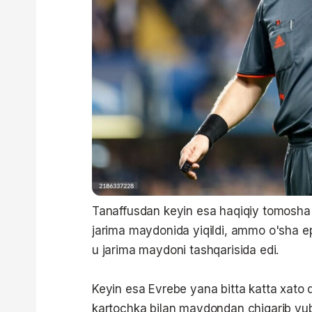
Tanaffusdan keyin esa haqiqiy tomosha
jarima maydonida yiqildi, ammo o'sha e
u jarima maydoni tashqarisida edi.
Keyin esa Evrebe yana bitta katta xato qil
kartochka bilan maydondan chiqarib yubo