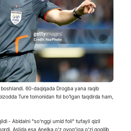
 boshlandi. 60-daqiqada Drogba yana raqib
pizodda Ture tomonidan fol bo'lgan taqdirda ham,
di - Abidalni "so'nggi umid foli" tufayli qizil
rdi. Aslida esa Anelka o'z oyog'iga o'zi qoqilib