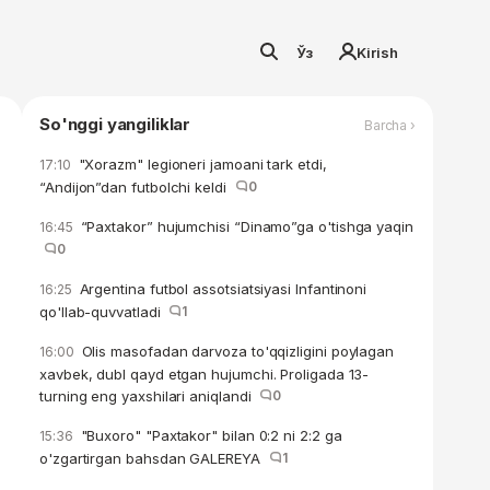
Ўз
Kirish
So'nggi yangiliklar
Barcha ›
"Xorazm" legioneri jamoani tark etdi,
17:10
“Andijon”dan futbolchi keldi
0
“Paxtakor” hujumchisi “Dinamo”ga o'tishga yaqin
16:45
0
Argentina futbol assotsiatsiyasi Infantinoni
16:25
qo'llab-quvvatladi
1
Olis masofadan darvoza to'qqizligini poylagan
16:00
xavbek, dubl qayd etgan hujumchi. Proligada 13-
turning eng yaxshilari aniqlandi
0
"Buxoro" "Paxtakor" bilan 0:2 ni 2:2 ga
15:36
o'zgartirgan bahsdan GALEREYA
1