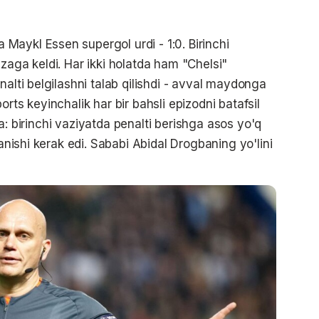
aykl Essen supergol urdi - 1:0. Birinchi
zaga keldi. Har ikki holatda ham "Chelsi"
nalti belgilashni talab qilishdi - avval maydonga
rts keyinchalik har bir bahsli epizodni batafsil
cha: birinchi vaziyatda penalti berishga asos yo'q
lanishi kerak edi. Sababi Abidal Drogbaning yo'lini