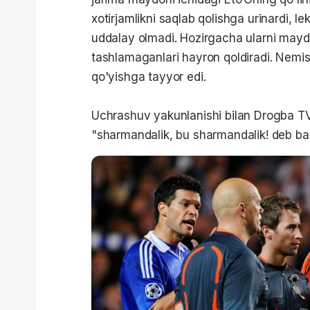
xotirjamlikni saqlab qolishga urinardi, 
uddalay olmadi. Hozirgacha ularni mayd
tashlamaganlari hayron qoldiradi. Nemis 
qo'yishga tayyor edi.
Uchrashuv yakunlanishi bilan Drogba TV k
"sharmandalik, bu sharmandalik! deb ba