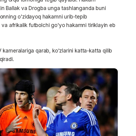
lekin Ballak va Drogba unga tashlanganda buni
onning o'zidayoq hakamni urib-tepib
va afrikalik futbolchi go'yo hakamni tiriklayin eb
ameralariga qarab, ko'zlarini katta-katta qilib
qiradi.