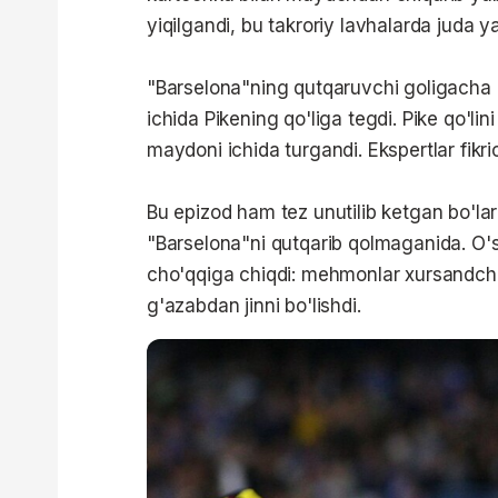
yiqilgandi, bu takroriy lavhalarda juda 
"Barselona"ning qutqaruvchi goligacha b
ichida Pikening qo'liga tegdi. Pike qo'
maydoni ichida turgandi. Ekspertlar fikr
Bu epizod ham tez unutilib ketgan bo'lar
"Barselona"ni qutqarib qolmaganida. O's
cho'qqiga chiqdi: mehmonlar xursandchi
g'azabdan jinni bo'lishdi.