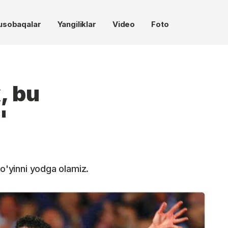
usobaqalar
Yangiliklar
Video
Foto
, bu
"
 o'yinni yodga olamiz.