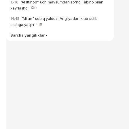
“Al Ittihod” uch mavsumdan so'ng Fabino bilan
15:10
xayrlashdi
0
"Milan" sobiq yulduzi Angliyadan klub sotib
14:45
olishga yaqin
0
Barcha yangiliklar ›