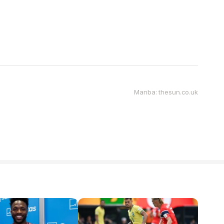
Manba: thesun.co.uk