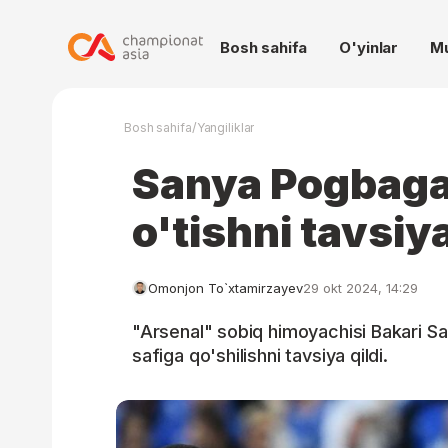
Bosh sahifa
O'yinlar
M
/
Bosh sahifa
Yangiliklar
Sanya Pogbaga
o'tishni tavsiya
Omonjon To`xtamirzayev
29 okt 2024, 14:29
"Arsenal" sobiq himoyachisi Bakari S
safiga qo'shilishni tavsiya qildi.