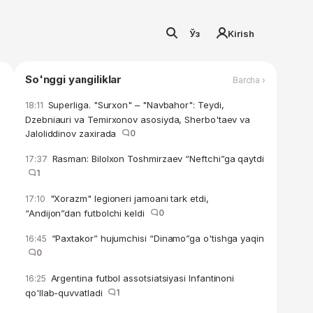
Ўз
Kirish
So'nggi yangiliklar
Barcha ›
Superliga. "Surxon" – "Navbahor": Teydi,
18:11
Dzebniauri va Temirxonov asosiyda, Sherbo'taev va
Jaloliddinov zaxirada
0
Rasman: Bilolxon Toshmirzaev “Neftchi”ga qaytdi
17:37
1
"Xorazm" legioneri jamoani tark etdi,
17:10
“Andijon”dan futbolchi keldi
0
“Paxtakor” hujumchisi “Dinamo”ga o'tishga yaqin
16:45
0
Argentina futbol assotsiatsiyasi Infantinoni
16:25
qo'llab-quvvatladi
1