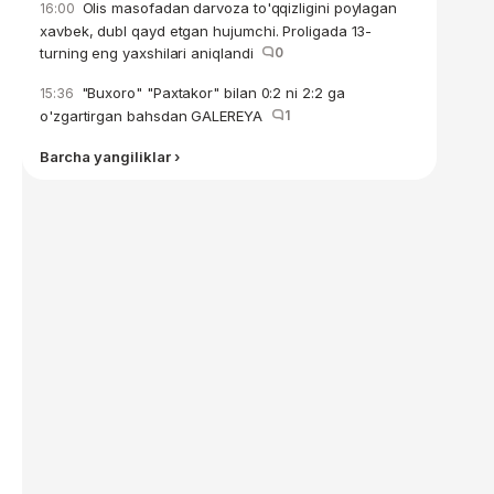
Olis masofadan darvoza to'qqizligini poylagan
16:00
xavbek, dubl qayd etgan hujumchi. Proligada 13-
turning eng yaxshilari aniqlandi
0
"Buxoro" "Paxtakor" bilan 0:2 ni 2:2 ga
15:36
o'zgartirgan bahsdan GALEREYA
1
Barcha yangiliklar ›