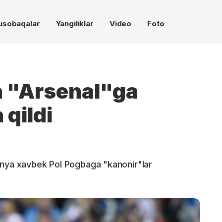
usobaqalar
Yangiliklar
Video
Foto
 "Arsenal"ga
 qildi
anya xavbek Pol Pogbaga "kanonir"lar