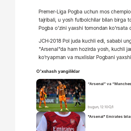
Premer-Liga Pogba uchun mos chempionat
tajribali, u yosh futbolchilar bilan birga
Pogba o'zini yaxshi tomondan ko'rsata o
JCH-2018 Pol juda kuchli edi, sababi unga
"Arsenal"da ham hozirda yosh, kuchli j
ko'ryapman va muxlislar Pogbani yaxshi k
O'xshash yangiliklar
“Arsenal” va “Manches
bugun, 12:10
1
"Arsenal" Emirates bil