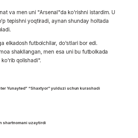
 va men uni "Arsenal"da ko'rishni istardim. U
 to'p tepishni yoqtiradi, aynan shunday holtada
ladi.
 elkadosh futbolchilar, do'stlari bor edi.
amoa shakllangan, men esa uni bu futbolkada
o'rib qolishadi".
ter Yunayted” “Shaxtyor” yulduzi uchun kurashadi
an shartnomani uzaytirdi