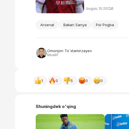
bugun, 10:20
0
Arsenal
Bakari Sanya
Pol Pogba
Omonjon To`xtamirzayev
Muallif
1
0
5
0
0
Shuningdek o'qing