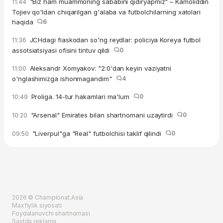
"Biz ham muammoning sababini qidiryapmiz" – Kamoliddin
11:44
Tojiev qo'ldan chiqarilgan g'alaba va futbolchilarning xatolari
haqida
6
JCHdagi fiaskodan so'ng reydlar: policiya Koreya futbol
11:36
assotsiatsiyasi ofisini tintuv qildi
0
Aleksandr Xomyakov: "2:0'dan keyin vaziyatni
11:00
o'nglashimizga ishonmagandim"
4
Proliga. 14-tur hakamlari ma'lum
0
10:49
"Arsenal" Emirates bilan shartnomani uzaytirdi
0
10:20
"Liverpul"ga "Real" futbolchisi taklif qilindi
0
09:50
2026 © Championat.Asia
Maxfiylik siyosati
Foydalanuvchi shartnomasi
Saytda reklama