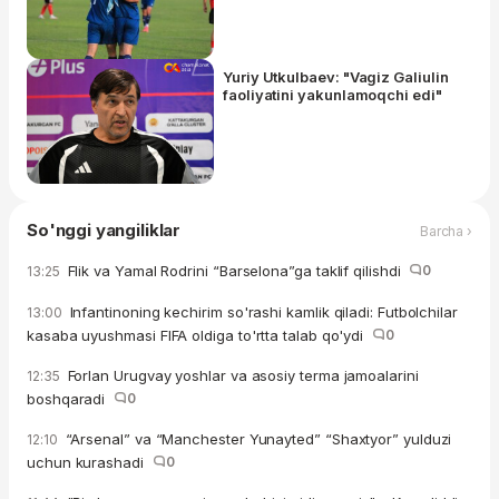
Yuriy Utkulbaev: "Vagiz Galiulin
faoliyatini yakunlamoqchi edi"
So'nggi yangiliklar
Barcha ›
Flik va Yamal Rodrini “Barselona”ga taklif qilishdi
0
13:25
Infantinoning kechirim so'rashi kamlik qiladi: Futbolchilar
13:00
kasaba uyushmasi FIFA oldiga to'rtta talab qo'ydi
0
Forlan Urugvay yoshlar va asosiy terma jamoalarini
12:35
boshqaradi
0
“Arsenal” va “Manchester Yunayted” “Shaxtyor” yulduzi
12:10
uchun kurashadi
0