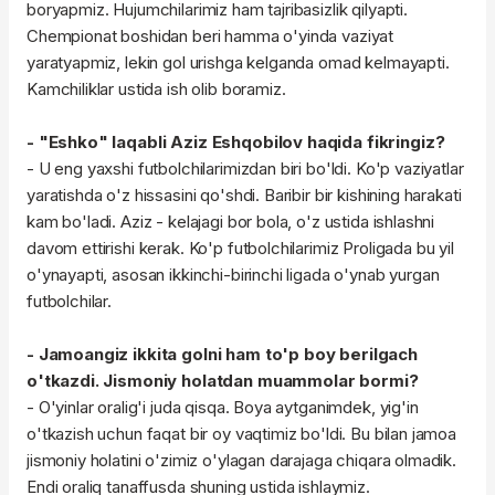
boryapmiz. Hujumchilarimiz ham tajribasizlik qilyapti.
Chempionat boshidan beri hamma o'yinda vaziyat
yaratyapmiz, lekin gol urishga kelganda omad kelmayapti.
Kamchiliklar ustida ish olib boramiz.
- "Eshko" laqabli Aziz Eshqobilov haqida fikringiz?
- U eng yaxshi futbolchilarimizdan biri bo'ldi. Ko'p vaziyatlar
yaratishda o'z hissasini qo'shdi. Baribir bir kishining harakati
kam bo'ladi. Aziz - kelajagi bor bola, o'z ustida ishlashni
davom ettirishi kerak. Ko'p futbolchilarimiz Proligada bu yil
o'ynayapti, asosan ikkinchi-birinchi ligada o'ynab yurgan
futbolchilar.
- Jamoangiz ikkita golni ham to'p boy berilgach
o'tkazdi. Jismoniy holatdan muammolar bormi?
- O'yinlar oralig'i juda qisqa. Boya aytganimdek, yig'in
o'tkazish uchun faqat bir oy vaqtimiz bo'ldi. Bu bilan jamoa
jismoniy holatini o'zimiz o'ylagan darajaga chiqara olmadik.
Endi oraliq tanaffusda shuning ustida ishlaymiz.