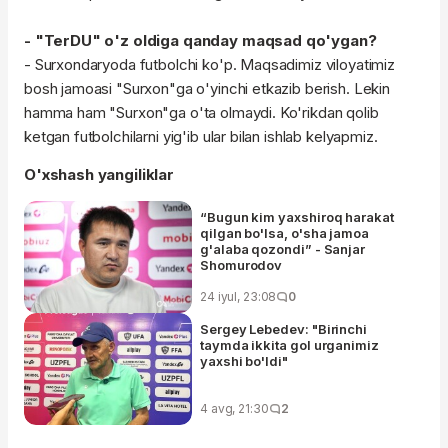
- "TerDU" o'z oldiga qanday maqsad qo'ygan?
- Surxondaryoda futbolchi ko'p. Maqsadimiz viloyatimiz
bosh jamoasi "Surxon"ga o'yinchi etkazib berish. Lekin
hamma ham "Surxon"ga o'ta olmaydi. Ko'rikdan qolib
ketgan futbolchilarni yig'ib ular bilan ishlab kelyapmiz.
O'xshash yangiliklar
“Bugun kim yaxshiroq harakat
qilgan bo'lsa, o'sha jamoa
g'alaba qozondi” - Sanjar
Shomurodov
24 iyul, 23:08
0
Sergey Lebedev: "Birinchi
taymda ikkita gol urganimiz
yaxshi bo'ldi"
4 avg, 21:30
2