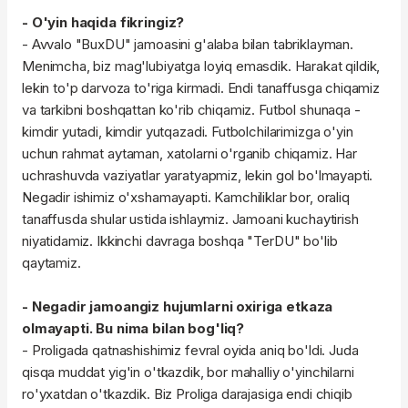
- O'yin haqida fikringiz?
- Avvalo "BuxDU" jamoasini g'alaba bilan tabriklayman.
Menimcha, biz mag'lubiyatga loyiq emasdik. Harakat qildik,
lekin to'p darvoza to'riga kirmadi. Endi tanaffusga chiqamiz
va tarkibni boshqattan ko'rib chiqamiz. Futbol shunaqa -
kimdir yutadi, kimdir yutqazadi. Futbolchilarimizga o'yin
uchun rahmat aytaman, xatolarni o'rganib chiqamiz. Har
uchrashuvda vaziyatlar yaratyapmiz, lekin gol bo'lmayapti.
Negadir ishimiz o'xshamayapti. Kamchiliklar bor, oraliq
tanaffusda shular ustida ishlaymiz. Jamoani kuchaytirish
niyatidamiz. Ikkinchi davraga boshqa "TerDU" bo'lib
qaytamiz.
- Negadir jamoangiz hujumlarni oxiriga etkaza
olmayapti. Bu nima bilan bog'liq?
- Proligada qatnashishimiz fevral oyida aniq bo'ldi. Juda
qisqa muddat yig'in o'tkazdik, bor mahalliy o'yinchilarni
ro'yxatdan o'tkazdik. Biz Proliga darajasiga endi chiqib