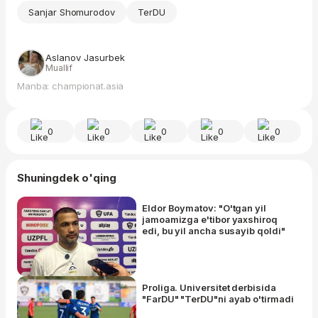
Sanjar Shomurodov
TerDU
Aslanov Jasurbek
Muallif
Manba: championat.asia
0
0
0
0
0
Shuningdek o'qing
Eldor Boymatov: "O'tgan yil
jamoamizga e'tibor yaxshiroq
edi, bu yil ancha susayib qoldi"
Proliga. Universitet derbisida
"FarDU" "TerDU"ni ayab o'tirmadi