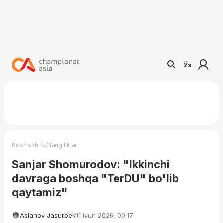
Ўз
/
Bosh sahifa
Yangiliklar
Sanjar Shomurodov: "Ikkinchi
davraga boshqa "TerDU" bo'lib
qaytamiz"
Aslanov Jasurbek
11 iyun 2026, 00:17