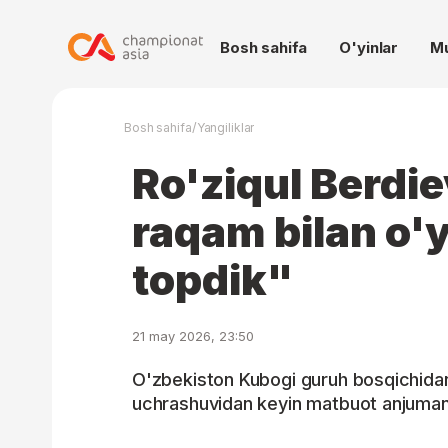
Bosh sahifa
O'yinlar
M
/
Bosh sahifa
Yangiliklar
Ro'ziqul Berdie
raqam bilan o'
topdik"
21 may 2026, 23:50
O'zbekiston Kubogi guruh bosqichidan 
uchrashuvidan keyin matbuot anjumani t