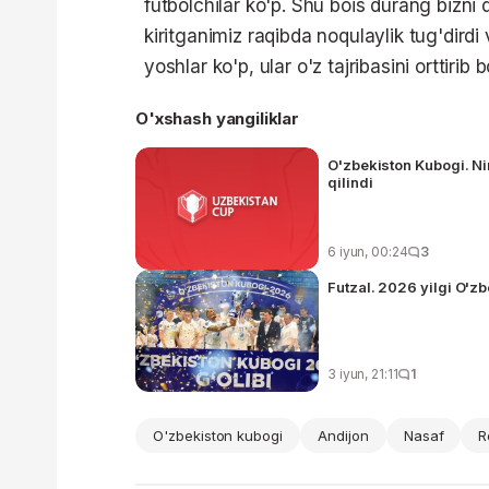
futbolchilar ko'p. Shu bois durang bizni q
kiritganimiz raqibda noqulaylik tug'dirdi
yoshlar ko'p, ular o'z tajribasini orttirib
O'xshash yangiliklar
O'zbekiston Kubogi. Ni
qilindi
6 iyun, 00:24
3
Futzal. 2026 yilgi O'z
3 iyun, 21:11
1
O'zbekiston kubogi
Andijon
Nasaf
R