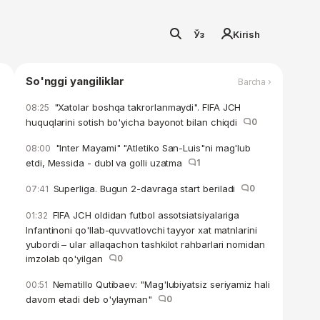
Ўз
Kirish
So'nggi yangiliklar
Barcha ›
"Xatolar boshqa takrorlanmaydi". FIFA JCH
08:25
huquqlarini sotish bo'yicha bayonot bilan chiqdi
0
"Inter Mayami" "Atletiko San-Luis"ni mag'lub
08:00
etdi, Messida - dubl va golli uzatma
1
Superliga. Bugun 2-davraga start beriladi
0
07:41
FIFA JCH oldidan futbol assotsiatsiyalariga
01:32
Infantinoni qo'llab-quvvatlovchi tayyor xat matnlarini
yubordi – ular allaqachon tashkilot rahbarlari nomidan
imzolab qo'yilgan
0
Nematillo Qutibaev: "Mag'lubiyatsiz seriyamiz hali
00:51
davom etadi deb o'ylayman"
0