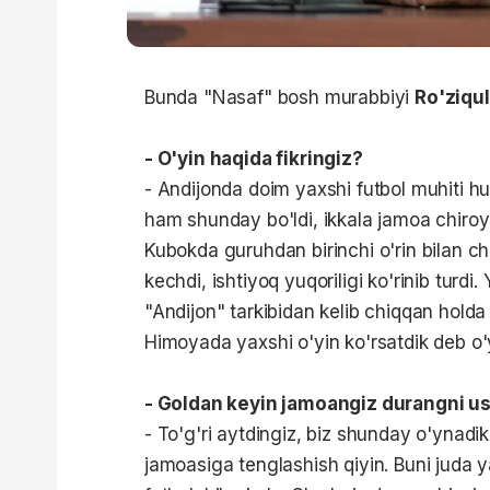
Bunda "Nasaf" bosh murabbiyi
Ro'ziqul
- O'yin haqida fikringiz?
- Andijonda doim yaxshi futbol muhiti 
ham shunday bo'ldi, ikkala jamoa chiroyli
Kubokda guruhdan birinchi o'rin bilan c
kechdi, ishtiyoq yuqoriligi ko'rinib turdi
"Andijon" tarkibidan kelib chiqqan holda
Himoyada yaxshi o'yin ko'rsatdik deb 
- Goldan keyin jamoangiz durangni us
- To'g'ri aytdingiz, biz shunday o'ynadik
jamoasiga tenglashish qiyin. Buni juda y