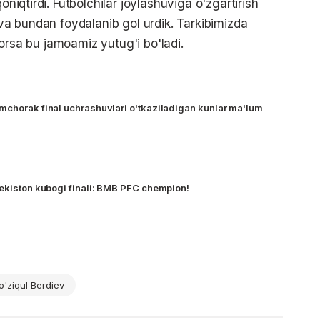
oniqtirdi. Futbolchilar joylashuviga o'zgartirish
 va bundan foydalanib gol urdik. Tarkibimizda
 borsa bu jamoamiz yutug'i bo'ladi.
mchorak final uchrashuvlari o'tkaziladigan kunlar ma'lum
bekiston kubogi finali: BMB PFC chempion!
o'ziqul Berdiev