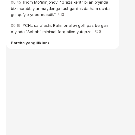
Ilhom Mo'minjonov: "G'azalkent" bilan o'yinda
00:45
biz murabbiylar maydonga tushganimizda ham uchta
gol qo'yib yubormasdik"
2
YCHL saralashi. Rahmonaliev golli pas bergan
00:19
o'yinda "Sabah" minimal farq bilan yutqazdi
0
Barcha yangiliklar ›