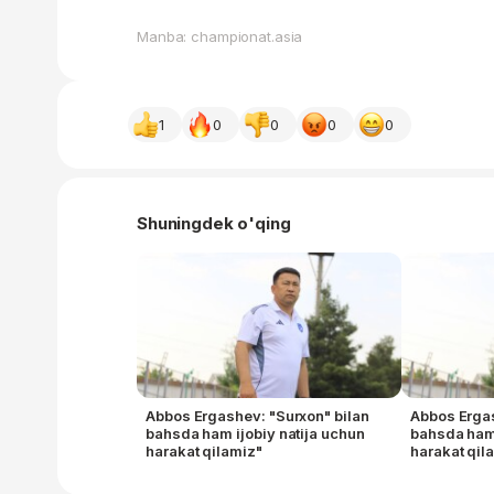
Manba: championat.asia
1
0
0
0
0
Shuningdek o'qing
Abbos Ergashev: "Surxon" bilan
Abbos Ergas
bahsda ham ijobiy natija uchun
bahsda ham 
harakat qilamiz"
harakat qil