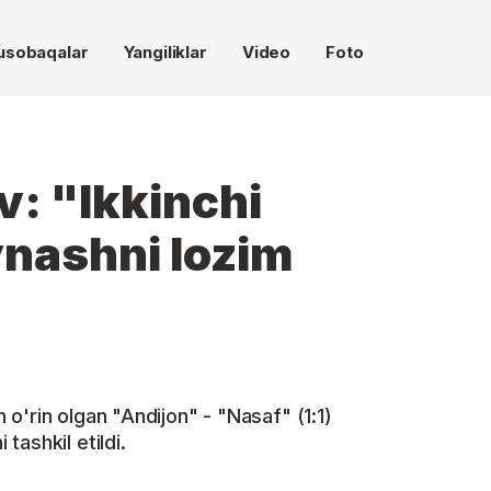
usobaqalar
Yangiliklar
Video
Foto
v: "Ikkinchi
ynashni lozim
o'rin olgan "Andijon" - "Nasaf" (1:1)
ashkil etildi.