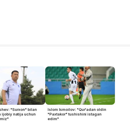
hev: "Surxon" bilan
Islom Ismoilov: "Qur'adan oldin
ijobiy natija uchun
"Paxtakor" tushishini istagan
amiz"
edim"