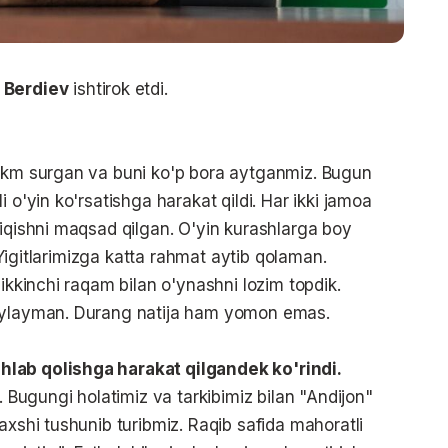
 Berdiev
ishtirok etdi.
hukm surgan va buni ko'p bora aytganmiz. Bugun
 o'yin ko'rsatishga harakat qildi. Har ikki jamoa
hiqishni maqsad qilgan. O'yin kurashlarga boy
. Yigitlarimizga katta rahmat aytib qolaman.
 ikkinchi raqam bilan o'ynashni lozim topdik.
o'ylayman. Durang natija ham yomon emas.
hlab qolishga harakat qilgandek ko'rindi.
. Bugungi holatimiz va tarkibimiz bilan "Andijon"
axshi tushunib turibmiz. Raqib safida mahoratli