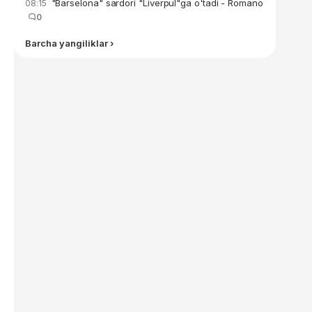
"Barselona" sardori "Liverpul"ga o'tadi - Romano
08:15
0
Barcha yangiliklar ›