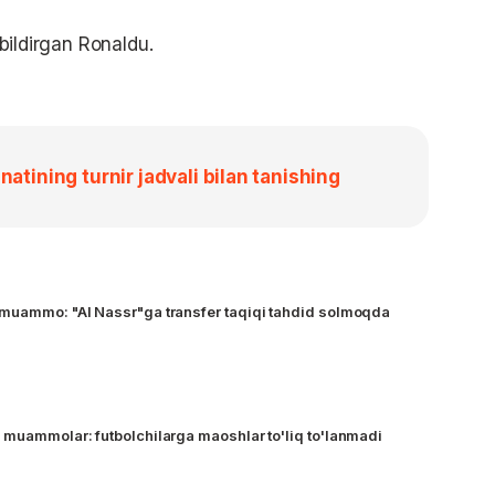
 bildirgan Ronaldu.
tining turnir jadvali bilan tanishing
 muammo: "Al Nassr"ga transfer taqiqi tahdid solmoqda
 muammolar: futbolchilarga maoshlar to'liq to'lanmadi