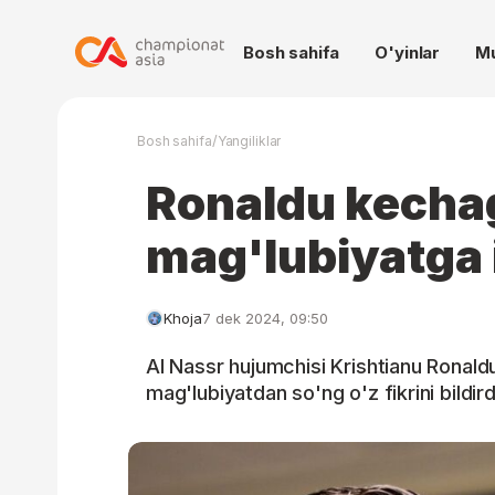
Bosh sahifa
O'yinlar
M
/
Bosh sahifa
Yangiliklar
Ronaldu kecha
mag'lubiyatga 
Khoja
7 dek 2024, 09:50
Al Nassr hujumchisi Krishtianu Ronald
mag'lubiyatdan so'ng o'z fikrini bildird