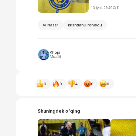
13 iyul, 21:49
11
Al Nassr
krishtianu ronaldu
Khoja
Muallif
9
0
4
0
0
Shuningdek o'qing