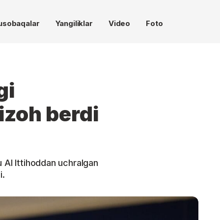
usobaqalar
Yangiliklar
Video
Foto
gi
izoh berdi
u Al Ittihoddan uchralgan
i.