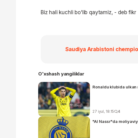
Biz hali kuchli bo'lib qaytamiz, - deb fikr
Saudiya Arabistoni chempiona
O'xshash yangiliklar
Ronaldu klubida ulkan
27 iyul, 18:15
4
"Al Nassr"da moliyaviy