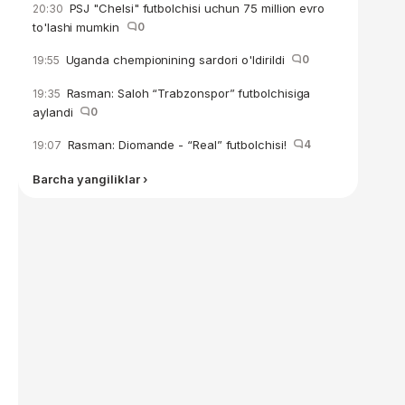
PSJ "Chelsi" futbolchisi uchun 75 million evro
20:30
to'lashi mumkin
0
Uganda chempionining sardori o'ldirildi
0
19:55
Rasman: Saloh “Trabzonspor” futbolchisiga
19:35
aylandi
0
Rasman: Diomande - “Real” futbolchisi!
4
19:07
Barcha yangiliklar ›