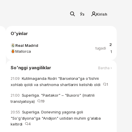
Ўз
Kirish
O'yinlar
2
Real Madrid
tugadi
Mallorca
1
So'nggi yangiliklar
Barcha ›
Kutilmaganda Rodri "Barselona"ga o'tishni
21:09
xohlab qoldi va shartnoma shartlarini kelishib oldi
1
Superliga. "Paxtakor" – "Buxoro" (matnli
21:00
translyatsiya)
19
Superliga. Dorievning yagona goli
20:55
"So'g'diyona"ga "Andijon" ustidan muhim g'alaba
keltirdi
4