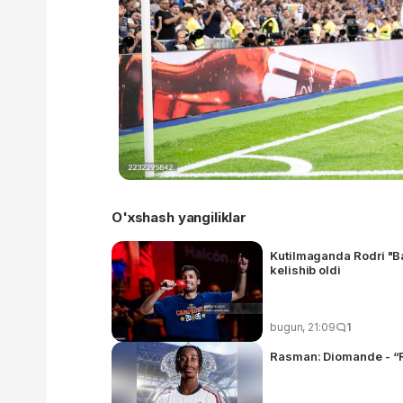
O'xshash yangiliklar
Kutilmaganda Rodri "Ba
kelishib oldi
bugun, 21:09
1
Rasman: Diomande - “Re