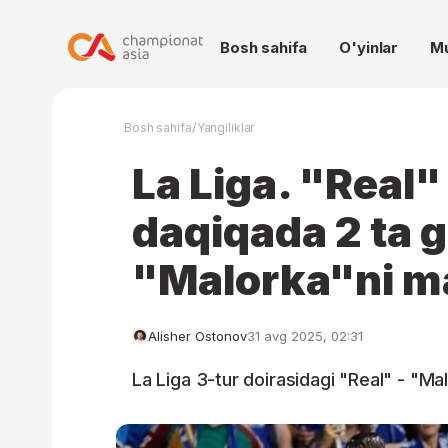
Bosh sahifa
O'yinlar
M
/
Bosh sahifa
Yangiliklar
La Liga. "Real" 
daqiqada 2 ta g
"Malorka"ni ma
Alisher Ostonov
31 avg 2025, 02:31
La Liga 3-tur doirasidagi "Real" - "Malo