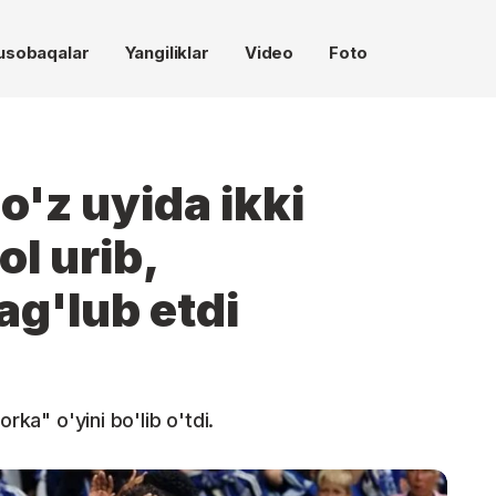
usobaqalar
Yangiliklar
Video
Foto
o'z uyida ikki
ol urib,
g'lub etdi
rka" o'yini bo'lib o'tdi.