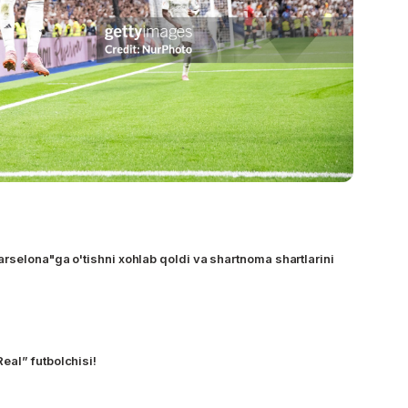
rselona"ga o'tishni xohlab qoldi va shartnoma shartlarini
al” futbolchisi!