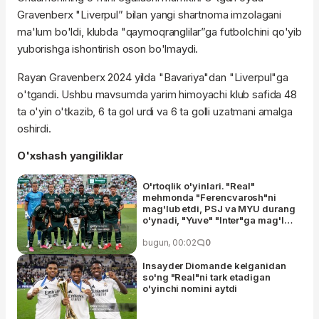
Gravenberx "Liverpul” bilan yangi shartnoma imzolagani
ma'lum bo'ldi, klubda "qaymoqranglilar”ga futbolchini qo'yib
yuborishga ishontirish oson bo'lmaydi.
Rayan Gravenberx 2024 yilda "Bavariya"dan "Liverpul"ga
o'tgandi. Ushbu mavsumda yarim himoyachi klub safida 48
ta o'yin o'tkazib, 6 ta gol urdi va 6 ta golli uzatmani amalga
oshirdi.
O'xshash yangiliklar
O'rtoqlik o'yinlari. "Real"
mehmonda "Ferencvarosh"ni
mag'lub etdi, PSJ va MYU durang
o'ynadi, "Yuve" "Inter"ga mag'lub
bo'ldi, "Chelsi" "Milan"ni taslim
etdi
bugun, 00:02
0
Insayder Diomande kelganidan
so'ng "Real"ni tark etadigan
o'yinchi nomini aytdi