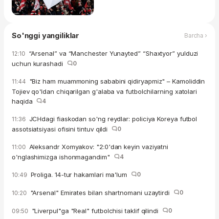
So'nggi yangiliklar
Barcha ›
“Arsenal” va “Manchester Yunayted” “Shaxtyor” yulduzi
12:10
uchun kurashadi
0
"Biz ham muammoning sababini qidiryapmiz" – Kamoliddin
11:44
Tojiev qo'ldan chiqarilgan g'alaba va futbolchilarning xatolari
haqida
4
JCHdagi fiaskodan so'ng reydlar: policiya Koreya futbol
11:36
assotsiatsiyasi ofisini tintuv qildi
0
Aleksandr Xomyakov: "2:0'dan keyin vaziyatni
11:00
o'nglashimizga ishonmagandim"
4
Proliga. 14-tur hakamlari ma'lum
0
10:49
"Arsenal" Emirates bilan shartnomani uzaytirdi
0
10:20
"Liverpul"ga "Real" futbolchisi taklif qilindi
0
09:50