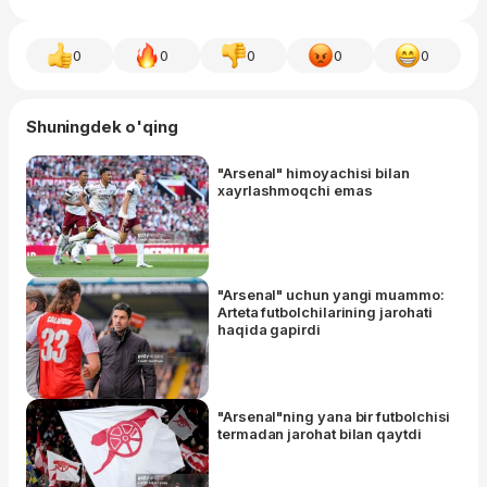
0
0
0
0
0
Shuningdek o'qing
"Arsenal" himoyachisi bilan
xayrlashmoqchi emas
"Arsenal" uchun yangi muammo:
Arteta futbolchilarining jarohati
haqida gapirdi
"Arsenal"ning yana bir futbolchisi
termadan jarohat bilan qaytdi