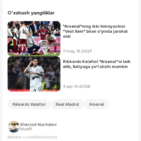
O'xshash yangiliklar
"Arsenal"ning ikki himoyachisi
"Vest Xem" bilan o'yinda jarohat
oldi
11 may, 16:20
7
Rikkardo Kalafori "Arsenal”ni tark
etib, Italiyaga yo'l olishi mumkin
4 apr, 14:40
0
Rikkardo Kalafori
Real Madrid
Arsenal
Sherzod Nurmatov
Muallif
Manba: x.com/NicoSchira