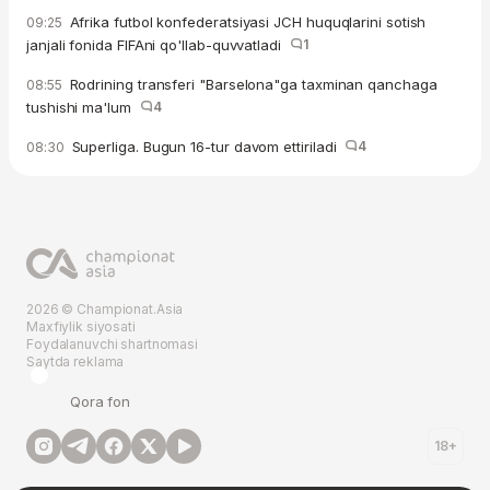
Afrika futbol konfederatsiyasi JCH huquqlarini sotish
09:25
janjali fonida FIFAni qo'llab-quvvatladi
1
Rodrining transferi "Barselona"ga taxminan qanchaga
08:55
tushishi ma'lum
4
Superliga. Bugun 16-tur davom ettiriladi
4
08:30
2026 © Championat.Asia
Maxfiylik siyosati
Foydalanuvchi shartnomasi
Saytda reklama
Qora fon
18+