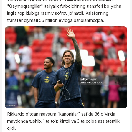
"Qaymoqranglilar" italiyalik futbolchining transferi bo'yicha
ingliz top klubiga rasmiy so'rov jo'natdi. Kalaforining
transfer qiymati 55 million evroga baholanmoqda.
Rikkardo o'tgan mavsum "kanonirlar" safida 36 o'yinda
maydonga tushib, 1 ta to'p kiritdi va 3 ta golga assistentlik
qildi.