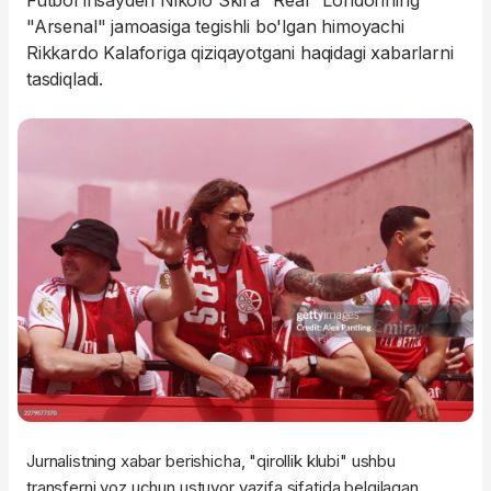
Futbol insayderi Nikolo Skira "Real" Londonning
"Arsenal" jamoasiga tegishli bo'lgan himoyachi
Rikkardo Kalaforiga qiziqayotgani haqidagi xabarlarni
tasdiqladi.
Jurnalistning xabar berishicha, "qirollik klubi" ushbu
transferni yoz uchun ustuvor vazifa sifatida belgilagan.