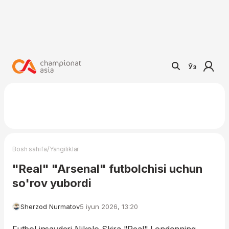
Ўз
/
Bosh sahifa
Yangiliklar
"Real" "Arsenal" futbolchisi uchun
so'rov yubordi
Sherzod Nurmatov
5 iyun 2026, 13:20