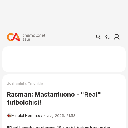
Ўз
/
Bosh sahifa
Yangiliklar
Rasman: Mastantuono - "Real"
futbolchisi!
Mirjalol Normatov
14 avg 2025, 21:53