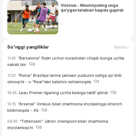
Vinisius - Mourinyuning unga
qo'ygan talablari haqida gapirdi
So'nggi yangiliklar
Barcha ›
“Barselona” Rodri uchun kurashdan chiqdi: bunga uchta
11:45
sabab bor
0
"Roma" Braziliya terma jamoasi yulduzini safiga qo'shib
11:20
olmoqchi - u "Real"dan ketishni xohlamoqda
1
Leau Premer-liganing uchta klubiga taklif qilindi
0
10:45
"Arsenal" Vinisius bilan shartnoma imzolashiga ishonch
10:15
bildirmoqda - AS
0
"Tottenxem" Jahon chempioni bilan shartnoma
09:45
imzolamoqchi
0