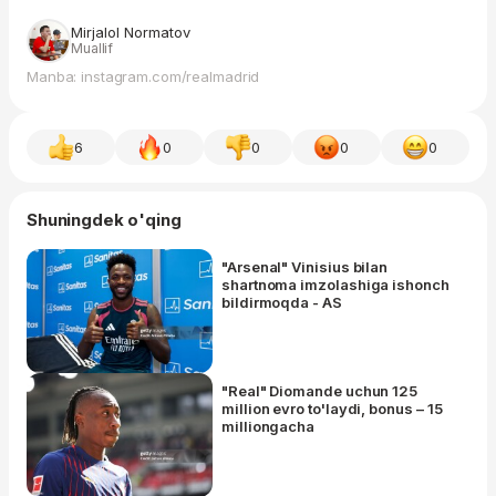
Mirjalol Normatov
Muallif
Manba: instagram.com/realmadrid
6
0
0
0
0
Shuningdek o'qing
"Arsenal" Vinisius bilan
shartnoma imzolashiga ishonch
bildirmoqda - AS
"Real" Diomande uchun 125
million evro to'laydi, bonus – 15
milliongacha