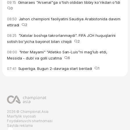
Gimaraes "Arsenal"ga o'tish oldidan tibbiy ko'rikdan o'tdi
09:15
0
Jahon chempioni faoliyatini Saudiya Arabistonida davom
08:50
ettiradi
2
"Xatolar boshqa takrorlanmaydi". FIFA JCH huquqlarini
08:25
sotish bo'yicha bayonot bilan chiqdi
2
"Inter Mayami" "Atletiko San-Luis"ni mag'lub etdi,
08:00
Messida - dubl va golli uzatma
6
Superliga. Bugun 2-davraga start beriladi
1
07:41
2026 © Championat.Asia
Maxfiylik siyosati
Foydalanuvchi shartnomasi
Saytda reklama