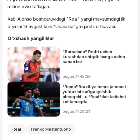
million evro to'lagan.
Xabi Alonso boshqaruvidagi "Real" yangi mavsumdagi ilk
o'yinini 19 avgust kuni "Osasuna"ga qarshi o'tkazadi.
O'xshash yangiliklar
“Barselona” Rodri uchun
kurashdan chiqdi: bunga uchta
sabab bor
bugun, 11:45
0
"Roma" Braziliya terma jamoasi
yulduzini safiga qo'shib
olmoqchi - u "Real"dan ketishni
xohlamoqda
bugun, 11:20
1
Real
Franko Mastantuono