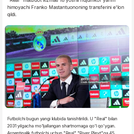
"Real" matbuot xizmati 18 yoshli hujumkor yarim
himoyachi Franko Mastantuononing transferini e'lon
qildi.
Futbolchi bugun yangi klubida tanishtirildi. U "Real" bilan
2031 yilgacha mo'ljallangan shartnomaga qo'l qo'ygan.
Argentinalik futbolchi uchun "Real" "River Pleyt"ga 45