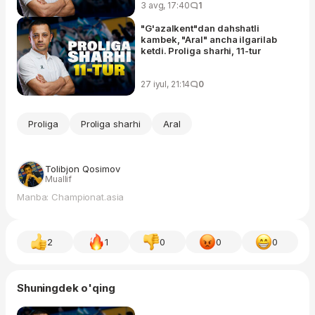
3 avg, 17:40
1
"G'azalkent"dan dahshatli
kambek, "Aral" ancha ilgarilab
ketdi. Proliga sharhi, 11-tur
27 iyul, 21:14
0
Proliga
Proliga sharhi
Aral
Tolibjon Qosimov
Muallif
Manba: Championat.asia
2
1
0
0
0
Shuningdek o'qing