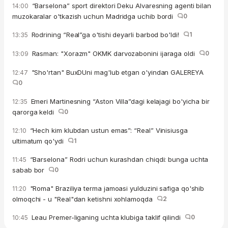
“Barselona” sport direktori Deku Alvaresning agenti bilan
14:00
muzokaralar o'tkazish uchun Madridga uchib bordi
0
Rodrining “Real”ga o'tishi deyarli barbod bo'ldi!
1
13:35
Rasman: "Xorazm" OKMK darvozabonini ijaraga oldi
0
13:09
"Sho'rtan" BuxDUni mag'lub etgan o'yindan GALEREYA
12:47
0
Emeri Martinesning “Aston Villa”dagi kelajagi bo'yicha bir
12:35
qarorga keldi
0
“Hech kim klubdan ustun emas”: “Real” Vinisiusga
12:10
ultimatum qo'ydi
1
“Barselona” Rodri uchun kurashdan chiqdi: bunga uchta
11:45
sabab bor
0
"Roma" Braziliya terma jamoasi yulduzini safiga qo'shib
11:20
olmoqchi - u "Real"dan ketishni xohlamoqda
2
Leau Premer-liganing uchta klubiga taklif qilindi
0
10:45