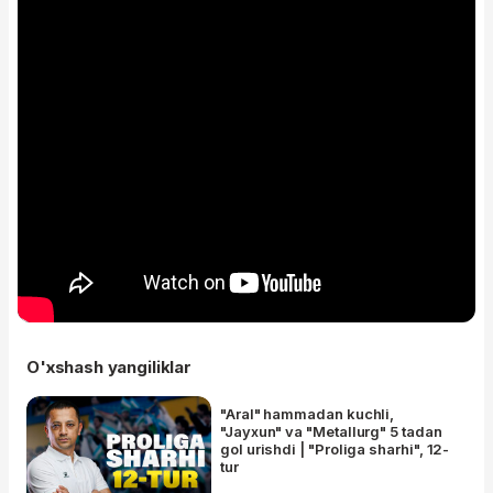
O'xshash yangiliklar
"Aral" hammadan kuchli,
"Jayxun" va "Metallurg" 5 tadan
gol urishdi | "Proliga sharhi", 12-
tur