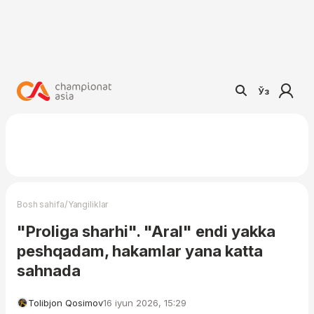
Ўз
/
Bosh sahifa
Yangiliklar
"Proliga sharhi". "Aral" endi yakka
peshqadam, hakamlar yana katta
sahnada
Tolibjon Qosimov
16 iyun 2026, 15:29