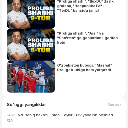
"Proliga sharhi". "BuxDU"da ilk
g'alaba, "Respublika FA" -
"TerDU" bahsida janjal
"Proliga sharhi". "Aral" va
"Sho'rtan" qolganlardan ilgarilab
ketdi
O'zbekiston kubogi. “Mashal”
Proliga klubiga ham yutqazdi
So'nggi yangiliklar
Barcha ›
APL sobiq hakami Entoni Teylor Turkiyada ish boshladi
14:25
0