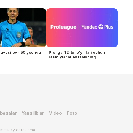
uvasilov - 50 yoshda
Proliga. 12-tur o'yinlari uchun
rasmiylar bilan tanishing
baqalar
Yangiliklar
Video
Foto
omasi
Saytda reklama