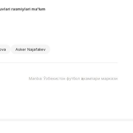
uvlari rasmiylari ma'lum
ova
Asker Najafaliev
Manba: Ўзбекистон футбол ҳакамлари маркази