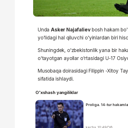
Unda
Asker Najafaliev
bosh hakam bo'la
yo'lidagi hal qiluvchi o'yinlardan biri his
Shuningdek, o'zbekistonlik yana bir ha
o'tayotgan ayollar o'rtasidagi U-17 Osi
Musobaqa doirasidagi Filippin -Xitoy 
sifatida ishlaydi.
O'xshash yangiliklar
Proliga. 14-tur hakaml
kecha, 10:49
0