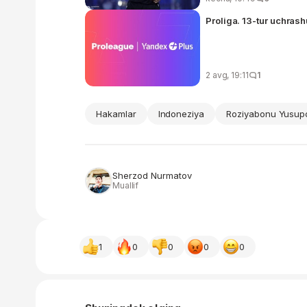
Proliga. 13-tur uchrash
2 avg, 19:11
1
Hakamlar
Indoneziya
Roziyabonu Yusup
Sherzod Nurmatov
Muallif
1
0
0
0
0