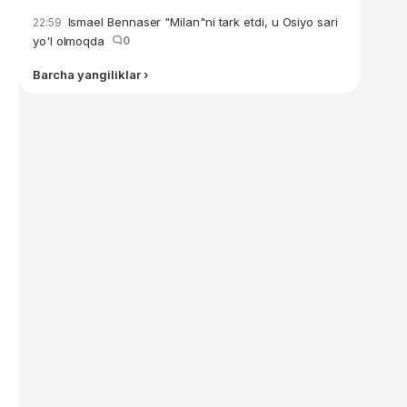
Ismael Bennaser "Milan"ni tark etdi, u Osiyo sari
22:59
yo'l olmoqda
0
Barcha yangiliklar ›