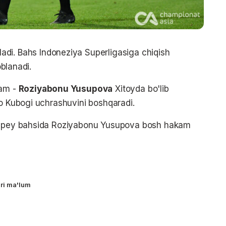
di. Bahs Indoneziya Superligasiga chiqish
oblanadi.
kam -
Roziyabonu Yusupova
Xitoyda bo'lib
yo Kubogi uchrashuvini boshqaradi.
Taypey bahsida Roziyabonu Yusupova bosh hakam
ari ma'lum