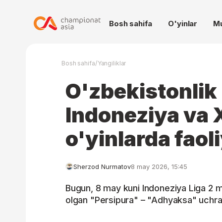
Bosh sahifa
O'yinlar
M
/
Bosh sahifa
Yangiliklar
O'zbekistonlik
Indoneziya va 
o'yinlarda faoli
Sherzod Nurmatov
8 may 2026, 15:45
Bugun, 8 may kuni Indoneziya Liga 2 
olgan "Persipura" – "Adhyaksa" uchras