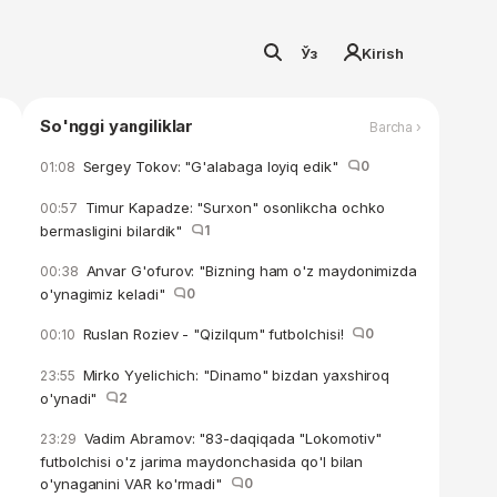
Ўз
Kirish
So'nggi yangiliklar
Barcha ›
Sergey Tokov: "G'alabaga loyiq edik"
0
01:08
Timur Kapadze: "Surxon" osonlikcha ochko
00:57
bermasligini bilardik"
1
Anvar G'ofurov: "Bizning ham o'z maydonimizda
00:38
o'ynagimiz keladi"
0
Ruslan Roziev - "Qizilqum" futbolchisi!
0
00:10
Mirko Yyelichich: "Dinamo" bizdan yaxshiroq
23:55
o'ynadi"
2
Vadim Abramov: "83-daqiqada "Lokomotiv"
23:29
futbolchisi o'z jarima maydonchasida qo'l bilan
o'ynaganini VAR ko'rmadi"
0