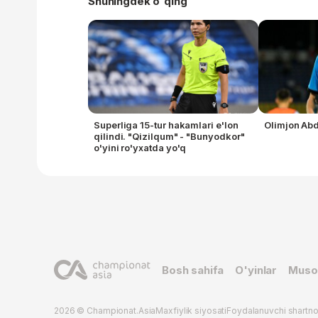
Shuningdek o'qing
Superliga 15-tur hakamlari e'lon
Olimjon Abd
qilindi. "Qizilqum" - "Bunyodkor"
o'yini ro'yxatda yo'q
Bosh sahifa
O'yinlar
Muso
2026 © Championat.Asia
Maxfiylik siyosati
Foydalanuvchi shartn