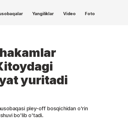
usobaqalar
Yangiliklar
Video
Foto
 hakamlar
Xitoydagi
yat yuritadi
musobaqasi pley-off bosqichidan o'rin
huvi bo'lib o'tadi.