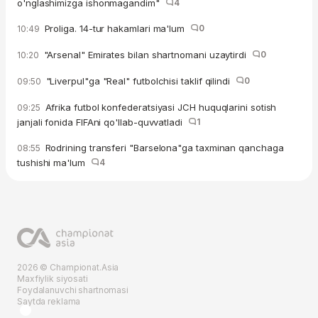
o'nglashimizga ishonmagandim"
4
Proliga. 14-tur hakamlari ma'lum
0
10:49
"Arsenal" Emirates bilan shartnomani uzaytirdi
0
10:20
"Liverpul"ga "Real" futbolchisi taklif qilindi
0
09:50
Afrika futbol konfederatsiyasi JCH huquqlarini sotish
09:25
janjali fonida FIFAni qo'llab-quvvatladi
1
Rodrining transferi "Barselona"ga taxminan qanchaga
08:55
tushishi ma'lum
4
2026 © Championat.Asia
Maxfiylik siyosati
Foydalanuvchi shartnomasi
Saytda reklama