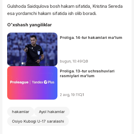
Gulshoda Saidqulova bosh hakam sifatida, Kristina Sereda
esa yordamchi hakam sifatida ish olib boradi.
O'xshash yangiliklar
Proliga. 14-tur hakamlari ma'lum
bugun, 10:49
0
Proliga. 13-tur uchrashuvlari
rasmiylari ma'lum
2 avg, 19:11
1
hakamlar
Ayol hakamlar
Osiyo Kubogi U-17 saralashi