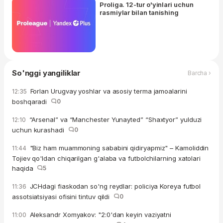
Proliga. 12-tur o'yinlari uchun
rasmiylar bilan tanishing
So'nggi yangiliklar
Barcha ›
Forlan Urugvay yoshlar va asosiy terma jamoalarini
12:35
boshqaradi
0
“Arsenal” va “Manchester Yunayted” “Shaxtyor” yulduzi
12:10
uchun kurashadi
0
"Biz ham muammoning sababini qidiryapmiz" – Kamoliddin
11:44
Tojiev qo'ldan chiqarilgan g'alaba va futbolchilarning xatolari
haqida
5
JCHdagi fiaskodan so'ng reydlar: policiya Koreya futbol
11:36
assotsiatsiyasi ofisini tintuv qildi
0
Aleksandr Xomyakov: "2:0'dan keyin vaziyatni
11:00