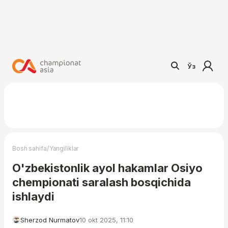
Ўз
/
Bosh sahifa
Yangiliklar
O'zbekistonlik ayol hakamlar Osiyo
chempionati saralash bosqichida
ishlaydi
Sherzod Nurmatov
10 okt 2025, 11:10