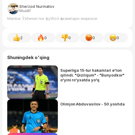
Sherzod Nurmatov
Muallif
Manba: Ўзбекистон футбол ҳакамлари маркази
2
0
0
0
0
Shuningdek o'qing
Superliga 15-tur hakamlari e'lon
qilindi. "Qizilqum" - "Bunyodkor"
o'yini ro'yxatda yo'q
Olimjon Abduvasilov - 50 yoshda