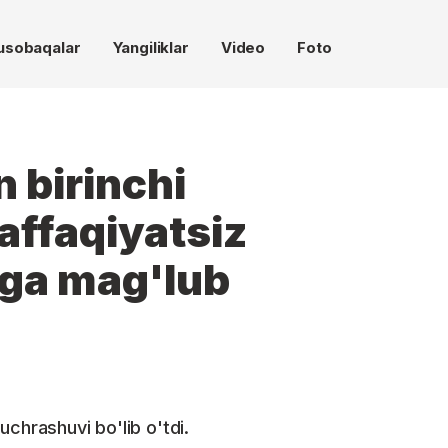
usobaqalar
Yangiliklar
Video
Foto
 birinchi
affaqiyatsiz
aga mag'lub
chrashuvi bo'lib o'tdi.