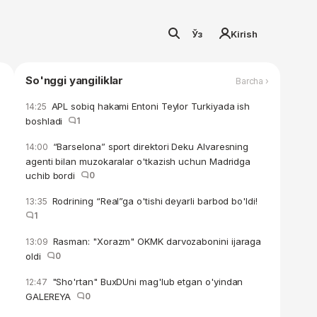
Ўз
Kirish
So'nggi yangiliklar
Barcha ›
APL sobiq hakami Entoni Teylor Turkiyada ish
14:25
boshladi
1
“Barselona” sport direktori Deku Alvaresning
14:00
agenti bilan muzokaralar o'tkazish uchun Madridga
uchib bordi
0
Rodrining “Real”ga o'tishi deyarli barbod bo'ldi!
13:35
1
Rasman: "Xorazm" OKMK darvozabonini ijaraga
13:09
oldi
0
"Sho'rtan" BuxDUni mag'lub etgan o'yindan
12:47
GALEREYA
0