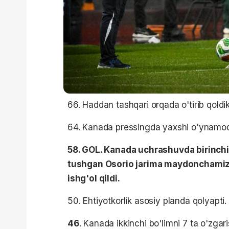
66. Haddan tashqari orqada o'tirib qoldik
64. Kanada pressingda yaxshi o'ynamoqda.
58. GOL. Kanada uchrashuvda birinchi
tushgan Osorio jarima maydonchamiz 
ishg'ol qildi.
50. Ehtiyotkorlik asosiy planda qolyapti.
46
. Kanada ikkinchi bo'limni 7 ta o'zgari