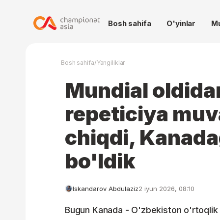
Bosh sahifa
O'yinlar
M
/
Bosh sahifa
Yangiliklar
Mundial oldidan
repeticiya muv
chiqdi, Kanad
bo'ldik
Iskandarov Abdulaziz
2 iyun 2026, 08:10
Bugun Kanada - O'zbekiston o'rtoqlik u