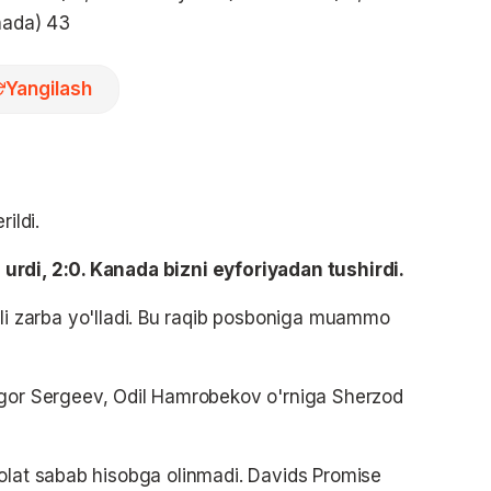
nada) 43
Yangilash
ildi.
urdi, 2:0. Kanada bizni eyforiyadan tushirdi.
i zarba yo'lladi. Bu raqib posboniga muammo
 Igor Sergeev, Odil Hamrobekov o'rniga Sherzod
olat sabab hisobga olinmadi. Davids Promise