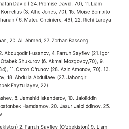
Jonatan David ( 24. Promise David, 70), 11. Liam
 Kornelius (3. Alfie Jones, 70), 15. Moise Bombito
uchanan ( 6. Mateu Choiniere, 46), 22. Richi Lareya
an, 20. Ali Ahmed, 27. Zorhan Bassong
. Abduqodir Husanov, 4. Farruh Sayfiev (21. Igor
. Otabek Shukurov (6. Akmal Mozgovoy,70), 9.
), 11. Oston O'runov (28. Aziz Amonov, 70), 13.
v, 18. Abdulla Abdullaev (27. Jahongir
osbek Fayzullayev, 22)
rgashev, 8. Jamshid Iskanderov, 10. Jaloliddin
Dostonbek Hamdamov, 20. Jasur Jaloliddinov, 25.
v
kiston) 2, Farruh Sayfiev (O'zbekiston) 9, Liam