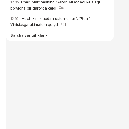
Emeri Martinesning “Aston Villa”dagi kelajagi
12:35
bo'yicha bir qarorga keldi
0
“Hech kim klubdan ustun emas”: “Real”
12:10
Vinisiusga ultimatum qo'ydi
1
Barcha yangiliklar ›