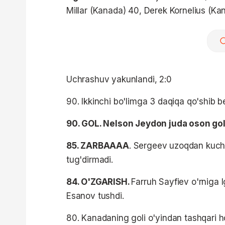
Millar (Kanada) 40, Derek Kornelius (Ka
Uchrashuv yakunlandi, 2:0
90. Ikkinchi bo'limga 3 daqiqa qo'shib ber
90. GOL. Nelson Jeydon juda oson gol 
85. ZARBAAAA
. Sergeev uzoqdan kuchl
tug'dirmadi.
84. O'ZGARISH.
Farruh Sayfiev o'rniga
Esanov tushdi.
80. Kanadaning goli o'yindan tashqari h