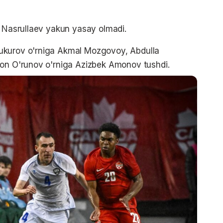
, Nasrullaev yakun yasay olmadi.
ukurov o'rniga Akmal Mozgovoy, Abdulla
ton O'runov o'rniga Azizbek Amonov tushdi.