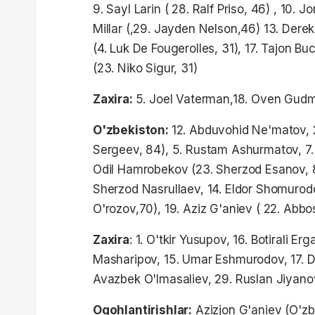
9. Sayl Larin ( 28. Ralf Priso, 46) , 10. 
Millar (,29. Jayden Nelson,46) 13. Derek
(4. Luk De Fougerolles, 31), 17. Tajon B
(23. Niko Sigur, 31)
Zaxira:
5. Joel Vaterman,18. Oven Gudm
O'zbekiston:
12. Abduvohid Ne'matov, 2
Sergeev, 84), 5. Rustam Ashurmatov, 7
Odil Hamrobekov (23. Sherzod Esanov, 84
Sherzod Nasrullaev, 14. Eldor Shomurodo
O'rozov,70), 19. Aziz G'aniev ( 22. Abb
Zaxira
: 1. O'tkir Yusupov, 16. Botirali E
Masharipov, 15. Umar Eshmurodov, 17. 
Avazbek O'lmasaliev, 29. Ruslan Jiyano
Ogohlantirishlar:
Azizjon G'aniev (O'zbe