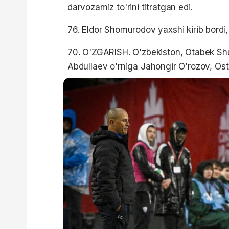
darvozamiz to'rini titratgan edi.
76. Eldor Shomurodov yaxshi kirib bordi
70. O'ZGARISH. O'zbekiston, Otabek Sh
Abdullaev o'rniga Jahongir O'rozov, Os